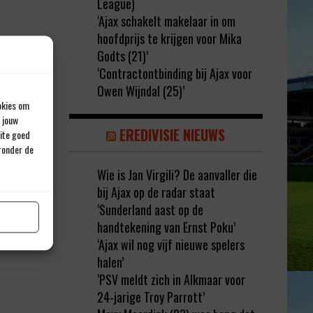
League)
‘Ajax schakelt makelaar in om
hoofdprijs te krijgen voor Mika
Godts (21)’
‘Contractontbinding bij Ajax voor
Owen Wijndal (25)’
okies om
 jouw
EREDIVISIE NIEUWS
site goed
eronder de
Wie is Jan Virgili? De aanvaller die
bij Ajax op de radar staat
‘Sunderland aast op de
handtekening van Ernst Poku’
‘Ajax wil nog vijf nieuwe spelers
halen’
‘PSV meldt zich in Alkmaar voor
24-jarige Troy Parrott’