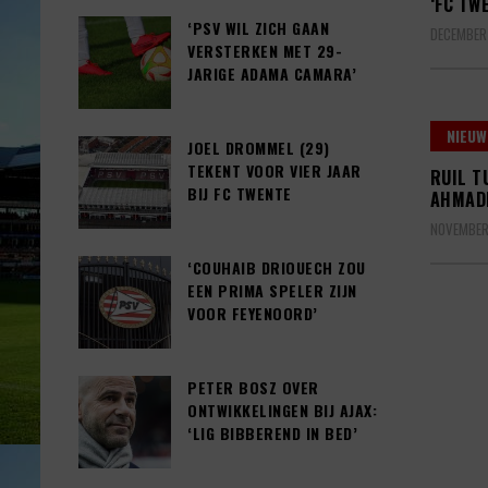
‘FC TW
‘PSV WIL ZICH GAAN
DECEMBER 
VERSTERKEN MET 29-
JARIGE ADAMA CAMARA’
NIEUW
JOEL DROMMEL (29)
TEKENT VOOR VIER JAAR
RUIL T
BIJ FC TWENTE
AHMADI
NOVEMBER 
‘COUHAIB DRIOUECH ZOU
EEN PRIMA SPELER ZIJN
VOOR FEYENOORD’
PETER BOSZ OVER
ONTWIKKELINGEN BIJ AJAX:
‘LIG BIBBEREND IN BED’