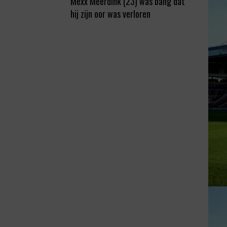
Mexx Meerdink (23) was bang dat
hij zijn oor was verloren