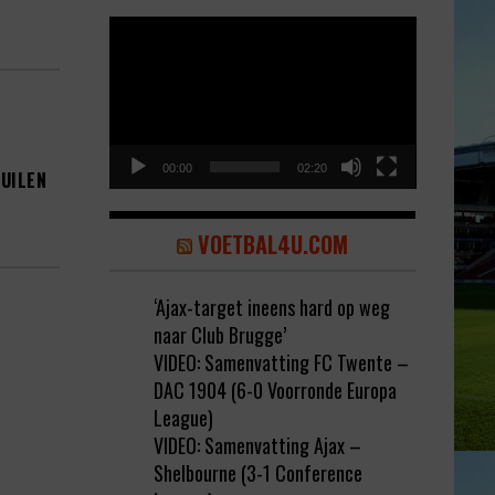
Video
Player
00:00
02:20
RUILEN
VOETBAL4U.COM
‘Ajax-target ineens hard op weg
naar Club Brugge’
VIDEO: Samenvatting FC Twente –
DAC 1904 (6-0 Voorronde Europa
League)
VIDEO: Samenvatting Ajax –
Shelbourne (3-1 Conference