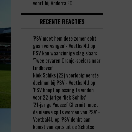
voort bij Andorra FC
RECENTE REACTIES
'PSV moet hem deze zomer echt
gaan vervangen' - Voetbal4U
op
PSV kan waanzinnige slag slaan:
‘Twee ervaren Oranje-spelers naar
Eindhoven’
Niek Schiks (22) voorlopig eerste
doelman bij PSV - Voetbal4U
op
‘PSV hoopt oplossing te vinden
voor 22-jarige Niek Schiks’
'21-jarige Youssef Chermiti moet
de nieuwe spits worden van PSV' -
Voetbal4U
op
‘PSV denkt aan
komst van spits uit de Schotse