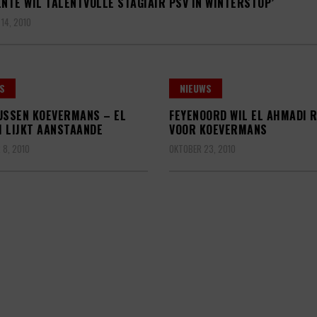
ENTE WIL TALENTVOLLE STAGIAIR PSV IN WINTERSTOP’
14, 2010
S
NIEUWS
USSEN KOEVERMANS – EL
FEYENOORD WIL EL AHMADI 
 LIJKT AANSTAANDE
VOOR KOEVERMANS
8, 2010
OKTOBER 23, 2010