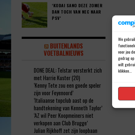
‘KODAI SANO DEZE ZOMER
DAN TOCH VAN NEC NAAR
PSV’
We gebruik
BUITENLANDS
functionel
VOETBALNIEUWS
voor jou d
gedrag op 
wilt gebru
DONE DEAL: Telstar versterkt zich
klikken...
met Harrie Kuster (20)
‘Kenny Tete zou een goede speler
zijn voor Feyenoord’
‘Italiaanse topclub aast op de
handtekening van Kenneth Taylor’
‘AZ wil Peer Koopmeiners niet
verkopen aan Club Brugge’
Julian Rijkhoff zet zijn loopbaan