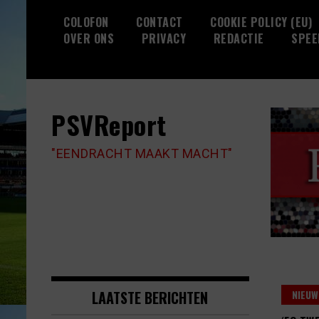
Skip
COLOFON
CONTACT
COOKIE POLICY (EU)
to
OVER ONS
PRIVACY
REDACTIE
SPEE
content
PSVReport
"EENDRACHT MAAKT MACHT"
LAATSTE BERICHTEN
NIEUW