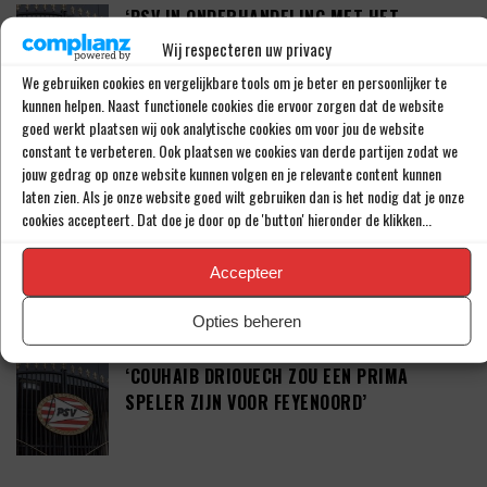
‘PSV IN ONDERHANDELING MET HET
SCHOTSE RANGERS FC’
Wij respecteren uw privacy
We gebruiken cookies en vergelijkbare tools om je beter en persoonlijker te
kunnen helpen. Naast functionele cookies die ervoor zorgen dat de website
goed werkt plaatsen wij ook analytische cookies om voor jou de website
‘PSV WIL ZICH GAAN VERSTERKEN MET 29-
constant te verbeteren. Ook plaatsen we cookies van derde partijen zodat we
JARIGE ADAMA CAMARA’
jouw gedrag op onze website kunnen volgen en je relevante content kunnen
laten zien. Als je onze website goed wilt gebruiken dan is het nodig dat je onze
cookies accepteert. Dat doe je door op de 'button' hieronder de klikken...
JOEL DROMMEL (29) TEKENT VOOR VIER
Accepteer
JAAR BIJ FC TWENTE
Opties beheren
‘COUHAIB DRIOUECH ZOU EEN PRIMA
SPELER ZIJN VOOR FEYENOORD’