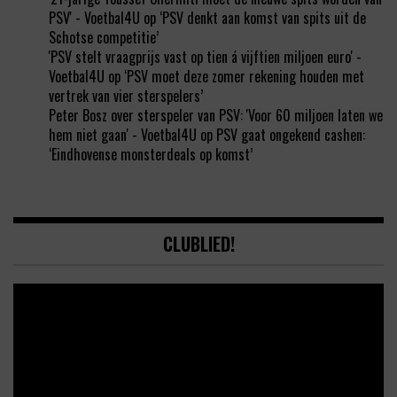
PSV' - Voetbal4U
op
‘PSV denkt aan komst van spits uit de
Schotse competitie’
'PSV stelt vraagprijs vast op tien á vijftien miljoen euro' -
Voetbal4U
op
‘PSV moet deze zomer rekening houden met
vertrek van vier sterspelers’
Peter Bosz over sterspeler van PSV: 'Voor 60 miljoen laten we
hem niet gaan' - Voetbal4U
op
PSV gaat ongekend cashen:
‘Eindhovense monsterdeals op komst’
CLUBLIED!
Video
Player