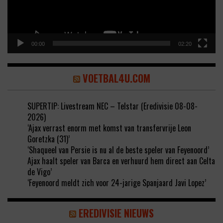
00:00
02:20
VOETBAL4U.COM
SUPERTIP: Livestream NEC – Telstar (Eredivisie 08-08-
2026)
‘Ajax verrast enorm met komst van transfervrije Leon
Goretzka (31)’
‘Shaqueel van Persie is nu al de beste speler van Feyenoord’
Ajax haalt speler van Barca en verhuurd hem direct aan Celta
de Vigo’
‘Feyenoord meldt zich voor 24-jarige Spanjaard Javi Lopez’
EREDIVISIE NIEUWS