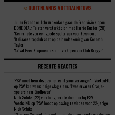
BUITENLANDS VOETBALNIEUWS
Julian Brandt en Tolu Arokodare gaan de Eredivisie slopen
DONE DEAL: Telstar versterkt zich met Harrie Kuster (20)
‘Kenny Tete zou een goede speler zijn voor Feyenoord’
‘Italiaanse topclub aast op de handtekening van Kenneth
Taylor’
‘AZ wil Peer Koopmeiners niet verkopen aan Club Brugge’
RECENTE REACTIES
'PSV moet hem deze zomer echt gaan vervangen' - Voetbal4U
op
PSV kan waanzinnige slag slaan: ‘Twee ervaren Oranje-
spelers naar Eindhoven’
Niek Schiks (22) voorlopig eerste doelman bij PSV -
Voetbal4U
op
‘PSV hoopt oplossing te vinden voor 22-jarige
Niek Schiks’
'21-jarige Youssef Chermiti moet de nieuwe spits worden van