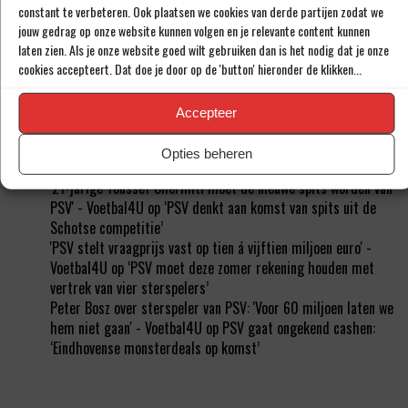
constant te verbeteren. Ook plaatsen we cookies van derde partijen zodat we
RECENTE REACTIES
jouw gedrag op onze website kunnen volgen en je relevante content kunnen
laten zien. Als je onze website goed wilt gebruiken dan is het nodig dat je onze
'PSV moet hem deze zomer echt gaan vervangen' - Voetbal4U
cookies accepteert. Dat doe je door op de 'button' hieronder de klikken...
op
PSV kan waanzinnige slag slaan: ‘Twee ervaren Oranje-
spelers naar Eindhoven’
Accepteer
Niek Schiks (22) voorlopig eerste doelman bij PSV -
Voetbal4U
op
‘PSV hoopt oplossing te vinden voor 22-jarige
Opties beheren
Niek Schiks’
'21-jarige Youssef Chermiti moet de nieuwe spits worden van
PSV' - Voetbal4U
op
‘PSV denkt aan komst van spits uit de
Schotse competitie’
'PSV stelt vraagprijs vast op tien á vijftien miljoen euro' -
Voetbal4U
op
‘PSV moet deze zomer rekening houden met
vertrek van vier sterspelers’
Peter Bosz over sterspeler van PSV: 'Voor 60 miljoen laten we
hem niet gaan' - Voetbal4U
op
PSV gaat ongekend cashen:
‘Eindhovense monsterdeals op komst’