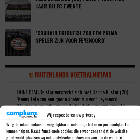
JAAR BIJ FC TWENTE
‘COUHAIB DRIOUECH ZOU EEN PRIMA
SPELER ZIJN VOOR FEYENOORD’
BUITENLANDS VOETBALNIEUWS
DONE DEAL: Telstar versterkt zich met Harrie Kuster (20)
‘Kenny Tete zou een goede speler zijn voor Feyenoord’
‘Italiaanse topclub aast op de handtekening van Kenneth
Taylor’
Wij respecteren uw privacy
‘AZ wil Peer Koopmeiners niet verkopen aan Club Brugge’
We gebruiken cookies en vergelijkbare tools om je beter en persoonlijker te
Julian Rijkhoff zet zijn loopbaan voort bij Andorra FC
kunnen helpen. Naast functionele cookies die ervoor zorgen dat de website
goed werkt plaatsen wij ook analytische cookies om voor jou de website