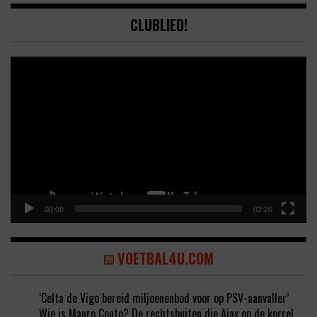
CLUBLIED!
Video
Player
00:00
02:20
VOETBAL4U.COM
‘Celta de Vigo bereid miljoenenbod voor op PSV-aanvaller’
Wie is Mauro Couto? De rechtsbuiten die Ajax op de korrel