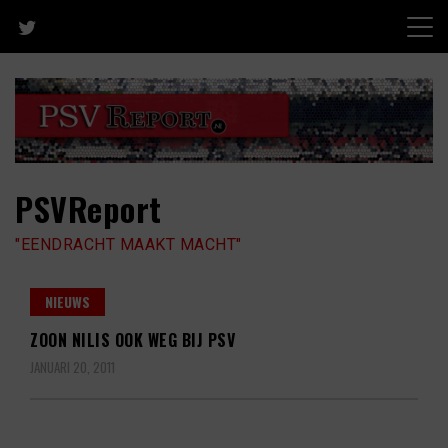
Skip
to
content
PSVReport
"EENDRACHT MAAKT MACHT"
NIEUWS
ZOON NILIS OOK WEG BIJ PSV
JANUARI 20, 2011