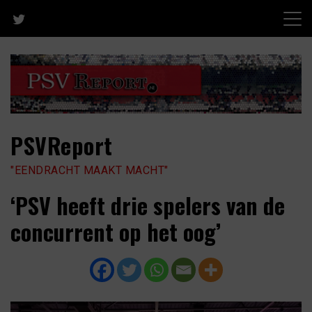
Skip
to
content
PSVReport
"EENDRACHT MAAKT MACHT"
‘PSV heeft drie spelers van de
concurrent op het oog’