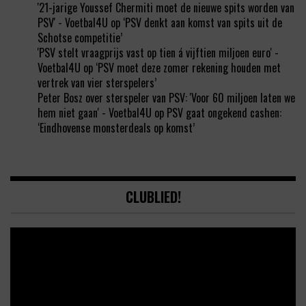
'21-jarige Youssef Chermiti moet de nieuwe spits worden van
PSV' - Voetbal4U
op
‘PSV denkt aan komst van spits uit de
Schotse competitie’
'PSV stelt vraagprijs vast op tien á vijftien miljoen euro' -
Voetbal4U
op
‘PSV moet deze zomer rekening houden met
vertrek van vier sterspelers’
Peter Bosz over sterspeler van PSV: 'Voor 60 miljoen laten we
hem niet gaan' - Voetbal4U
op
PSV gaat ongekend cashen:
‘Eindhovense monsterdeals op komst’
CLUBLIED!
Video
Player