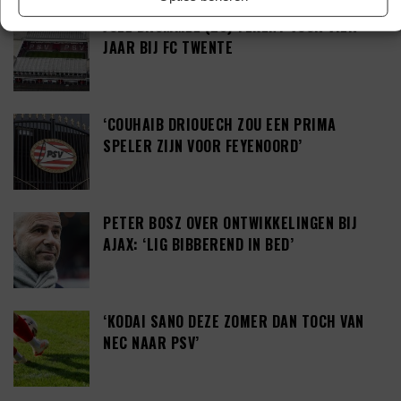
JOEL DROMMEL (29) TEKENT VOOR VIER
JAAR BIJ FC TWENTE
‘COUHAIB DRIOUECH ZOU EEN PRIMA
SPELER ZIJN VOOR FEYENOORD’
PETER BOSZ OVER ONTWIKKELINGEN BIJ
AJAX: ‘LIG BIBBEREND IN BED’
‘KODAI SANO DEZE ZOMER DAN TOCH VAN
NEC NAAR PSV’