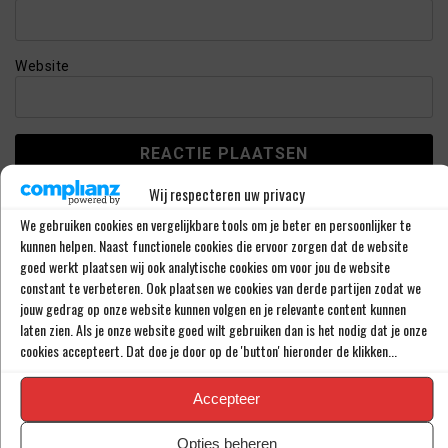
Website
Wij respecteren uw privacy
This site uses Akismet to reduce spam.
Learn how your
comment data is processed.
We gebruiken cookies en vergelijkbare tools om je beter en persoonlijker te
kunnen helpen. Naast functionele cookies die ervoor zorgen dat de website
goed werkt plaatsen wij ook analytische cookies om voor jou de website
constant te verbeteren. Ook plaatsen we cookies van derde partijen zodat we
LAATSTE BERICHTEN
jouw gedrag op onze website kunnen volgen en je relevante content kunnen
laten zien. Als je onze website goed wilt gebruiken dan is het nodig dat je onze
cookies accepteert. Dat doe je door op de 'button' hieronder de klikken...
‘PSV WIL ZICH GAAN VERSTERKEN MET 29-
JARIGE ADAMA CAMARA’
Accepteer
Opties beheren