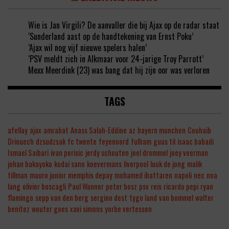
Wie is Jan Virgili? De aanvaller die bij Ajax op de radar staat
‘Sunderland aast op de handtekening van Ernst Poku’
‘Ajax wil nog vijf nieuwe spelers halen’
‘PSV meldt zich in Alkmaar voor 24-jarige Troy Parrott’
Mexx Meerdink (23) was bang dat hij zijn oor was verloren
TAGS
afellay
ajax
amrabat
Anass Salah-Eddine
az
bayern munchen
Couhaib
Driouech
dzsudzsak
fc twente
feyenoord
fulham
guus til
isaac babadi
Ismael Saibari
ivan perisic
jerdy schouten
joel drommel
joey veerman
johan bakayoko
kodai sano
koevermans
liverpool
luuk de jong
malik
tillman
mauro junior
memphis depay
mohamed ihattaren
napoli
nec
noa
lang
olivier boscagli
Paul Wanner
peter bosz
psv
reis
ricardo pepi
ryan
flamingo
sepp van den berg
sergino dest
tygo land
van bommel
walter
benitez
wouter goes
xavi simons
yorbe vertessen