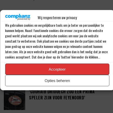
Wij respecteren uw privacy
LAATSTE BERICHTEN
We gebruiken cookies en vergelijkbare tools om je beter en persoonlijker te
kunnen helpen. Naast functionele cookies die ervoor zorgen dat de website
goed werkt plaatsen wij ook analytische cookies om voor jou de website
‘PSV WIL ZICH GAAN VERSTERKEN MET 29-
constant te verbeteren. Ook plaatsen we cookies van derde partijen zodat we
JARIGE ADAMA CAMARA’
jouw gedrag op onze website kunnen volgen en je relevante content kunnen
laten zien. Als je onze website goed wilt gebruiken dan is het nodig dat je onze
cookies accepteert. Dat doe je door op de 'button' hieronder de klikken...
JOEL DROMMEL (29) TEKENT VOOR VIER
JAAR BIJ FC TWENTE
Accepteer
Opties beheren
‘COUHAIB DRIOUECH ZOU EEN PRIMA
SPELER ZIJN VOOR FEYENOORD’