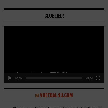
CLUBLIED!
Video
Player
00:00
02:20
VOETBAL4U.COM