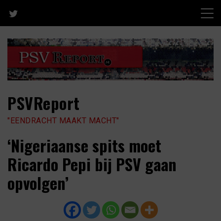
Skip
to
content
PSVReport
"EENDRACHT MAAKT MACHT"
‘Nigeriaanse spits moet
Ricardo Pepi bij PSV gaan
opvolgen’