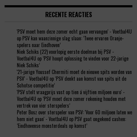
RECENTE REACTIES
'PSV moet hem deze zomer echt gaan vervangen' - Voetbal4U
op
PSV kan waanzinnige slag slaan: ‘Twee ervaren Oranje-
spelers naar Eindhoven’
Niek Schiks (22) voorlopig eerste doelman bij PSV -
Voetbal4U
op
‘PSV hoopt oplossing te vinden voor 22-jarige
Niek Schiks’
'21-jarige Youssef Chermiti moet de nieuwe spits worden van
PSV' - Voetbal4U
op
‘PSV denkt aan komst van spits uit de
Schotse competitie’
'PSV stelt vraagprijs vast op tien á vijftien miljoen euro' -
Voetbal4U
op
‘PSV moet deze zomer rekening houden met
vertrek van vier sterspelers’
Peter Bosz over sterspeler van PSV: 'Voor 60 miljoen laten we
hem niet gaan' - Voetbal4U
op
PSV gaat ongekend cashen:
‘Eindhovense monsterdeals op komst’