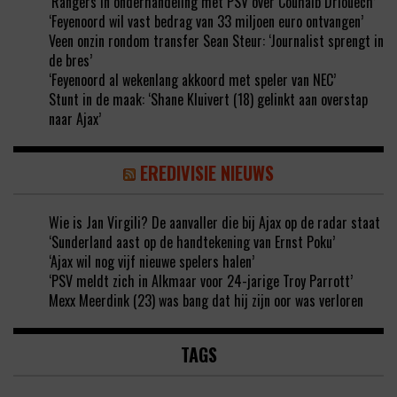
‘Rangers in onderhandeling met PSV over Couhaib Driouech’
‘Feyenoord wil vast bedrag van 33 miljoen euro ontvangen’
Veen onzin rondom transfer Sean Steur: ‘Journalist sprengt in
de bres’
‘Feyenoord al wekenlang akkoord met speler van NEC’
Stunt in de maak: ‘Shane Kluivert (18) gelinkt aan overstap
naar Ajax’
EREDIVISIE NIEUWS
Wie is Jan Virgili? De aanvaller die bij Ajax op de radar staat
‘Sunderland aast op de handtekening van Ernst Poku’
‘Ajax wil nog vijf nieuwe spelers halen’
‘PSV meldt zich in Alkmaar voor 24-jarige Troy Parrott’
Mexx Meerdink (23) was bang dat hij zijn oor was verloren
TAGS