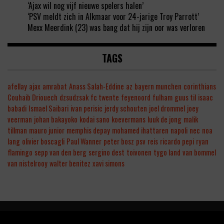
‘Ajax wil nog vijf nieuwe spelers halen’
‘PSV meldt zich in Alkmaar voor 24-jarige Troy Parrott’
Mexx Meerdink (23) was bang dat hij zijn oor was verloren
TAGS
afellay
ajax
amrabat
Anass Salah-Eddine
az
bayern munchen
corinthians
Couhaib Driouech
dzsudzsak
fc twente
feyenoord
fulham
guus til
isaac
babadi
Ismael Saibari
ivan perisic
jerdy schouten
joel drommel
joey
veerman
johan bakayoko
kodai sano
koevermans
luuk de jong
malik
tillman
mauro junior
memphis depay
mohamed ihattaren
napoli
nec
noa
lang
olivier boscagli
Paul Wanner
peter bosz
psv
reis
ricardo pepi
ryan
flamingo
sepp van den berg
sergino dest
toivonen
tygo land
van bommel
van nistelrooy
walter benitez
xavi simons