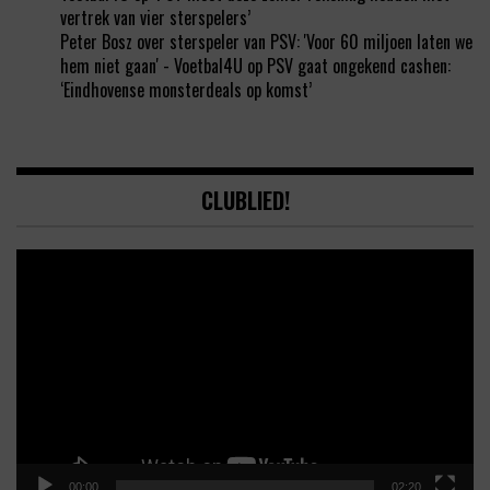
vertrek van vier sterspelers’
Peter Bosz over sterspeler van PSV: 'Voor 60 miljoen laten we
hem niet gaan' - Voetbal4U
op
PSV gaat ongekend cashen:
‘Eindhovense monsterdeals op komst’
CLUBLIED!
Video
Player
00:00
02:20