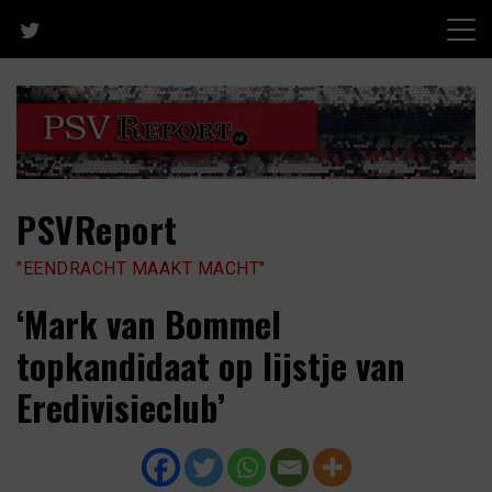
Skip
to
content
PSVReport
"EENDRACHT MAAKT MACHT"
‘Mark van Bommel
topkandidaat op lijstje van
Eredivisieclub’