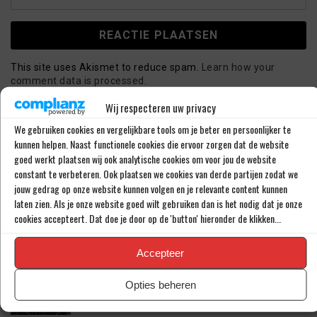
This site uses Akismet to reduce spam.
Learn how your
comment data is processed.
Wij respecteren uw privacy
We gebruiken cookies en vergelijkbare tools om je beter en persoonlijker te
LAATSTE BERICHTEN
kunnen helpen. Naast functionele cookies die ervoor zorgen dat de website
goed werkt plaatsen wij ook analytische cookies om voor jou de website
constant te verbeteren. Ook plaatsen we cookies van derde partijen zodat we
PSV LAAT SPITS GAAN MAAR BEDING WEL
jouw gedrag op onze website kunnen volgen en je relevante content kunnen
EEN ‘MATCHINGRIGHT’
laten zien. Als je onze website goed wilt gebruiken dan is het nodig dat je onze
cookies accepteert. Dat doe je door op de 'button' hieronder de klikken...
Accepteer
‘PSV IN ONDERHANDELING MET HET
SCHOTSE RANGERS FC’
Opties beheren