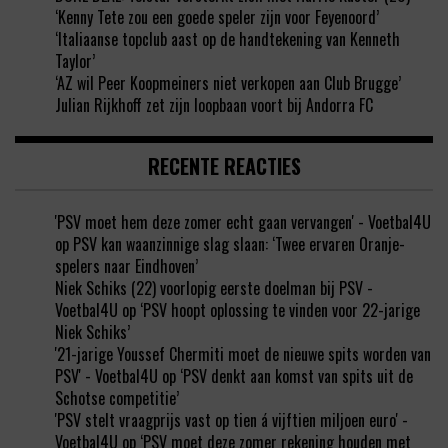
‘Kenny Tete zou een goede speler zijn voor Feyenoord’
‘Italiaanse topclub aast op de handtekening van Kenneth
Taylor’
‘AZ wil Peer Koopmeiners niet verkopen aan Club Brugge’
Julian Rijkhoff zet zijn loopbaan voort bij Andorra FC
RECENTE REACTIES
'PSV moet hem deze zomer echt gaan vervangen' - Voetbal4U
op
PSV kan waanzinnige slag slaan: ‘Twee ervaren Oranje-
spelers naar Eindhoven’
Niek Schiks (22) voorlopig eerste doelman bij PSV -
Voetbal4U
op
‘PSV hoopt oplossing te vinden voor 22-jarige
Niek Schiks’
'21-jarige Youssef Chermiti moet de nieuwe spits worden van
PSV' - Voetbal4U
op
‘PSV denkt aan komst van spits uit de
Schotse competitie’
'PSV stelt vraagprijs vast op tien á vijftien miljoen euro' -
Voetbal4U
op
‘PSV moet deze zomer rekening houden met