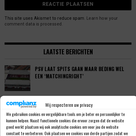
This site uses Akismet to reduce spam.
Learn how your
comment data is processed.
LAATSTE BERICHTEN
PSV LAAT SPITS GAAN MAAR BEDING WEL
EEN ‘MATCHINGRIGHT’
‘PSV IN ONDERHANDELING MET HET
Wij respecteren uw privacy
SCHOTSE RANGERS FC’
We gebruiken cookies en vergelijkbare tools om je beter en persoonlijker te
kunnen helpen. Naast functionele cookies die ervoor zorgen dat de website
goed werkt plaatsen wij ook analytische cookies om voor jou de website
constant te verbeteren. Ook plaatsen we cookies van derde partijen zodat we
‘PSV WIL ZICH GAAN VERSTERKEN MET 29-