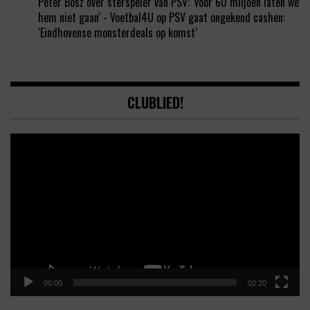
Peter Bosz over sterspeler van PSV: 'Voor 60 miljoen laten we
hem niet gaan' - Voetbal4U
op
PSV gaat ongekend cashen:
‘Eindhovense monsterdeals op komst’
CLUBLIED!
Video
Player
00:00
02:20