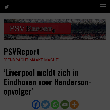
Skip
to
content
PSVReport
"EENDRACHT MAAKT MACHT"
‘Liverpool meldt zich in
Eindhoven voor Henderson-
opvolger’