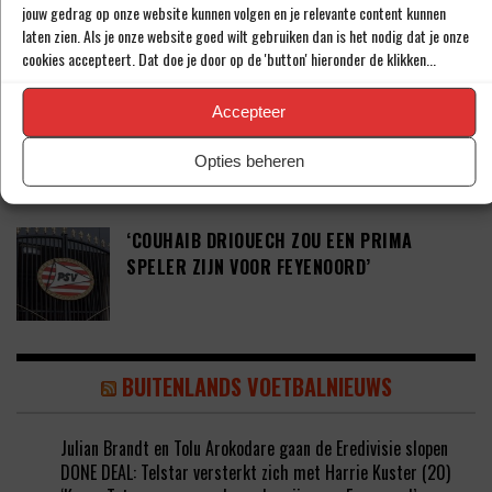
jouw gedrag op onze website kunnen volgen en je relevante content kunnen
JARIGE ADAMA CAMARA’
laten zien. Als je onze website goed wilt gebruiken dan is het nodig dat je onze
cookies accepteert. Dat doe je door op de 'button' hieronder de klikken...
Accepteer
JOEL DROMMEL (29) TEKENT VOOR VIER
JAAR BIJ FC TWENTE
Opties beheren
‘COUHAIB DRIOUECH ZOU EEN PRIMA
SPELER ZIJN VOOR FEYENOORD’
BUITENLANDS VOETBALNIEUWS
Julian Brandt en Tolu Arokodare gaan de Eredivisie slopen
DONE DEAL: Telstar versterkt zich met Harrie Kuster (20)