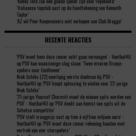
‘Kenny Tete zou een goede speler zijn voor Feyenoord’
‘Italiaanse topclub aast op de handtekening van Kenneth
Taylor’
‘AZ wil Peer Koopmeiners niet verkopen aan Club Brugge’
RECENTE REACTIES
'PSV moet hem deze zomer echt gaan vervangen' - Voetbal4U
op
PSV kan waanzinnige slag slaan: ‘Twee ervaren Oranje-
spelers naar Eindhoven’
Niek Schiks (22) voorlopig eerste doelman bij PSV -
Voetbal4U
op
‘PSV hoopt oplossing te vinden voor 22-jarige
Niek Schiks’
'21-jarige Youssef Chermiti moet de nieuwe spits worden van
PSV' - Voetbal4U
op
‘PSV denkt aan komst van spits uit de
Schotse competitie’
'PSV stelt vraagprijs vast op tien á vijftien miljoen euro' -
Voetbal4U
op
‘PSV moet deze zomer rekening houden met
vertrek van vier sterspelers’