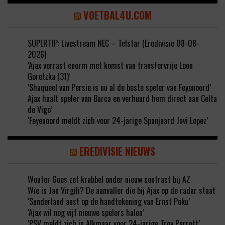
VOETBAL4U.COM
SUPERTIP: Livestream NEC – Telstar (Eredivisie 08-08-
2026)
‘Ajax verrast enorm met komst van transfervrije Leon
Goretzka (31)’
‘Shaqueel van Persie is nu al de beste speler van Feyenoord’
Ajax haalt speler van Barca en verhuurd hem direct aan Celta
de Vigo’
‘Feyenoord meldt zich voor 24-jarige Spanjaard Javi Lopez’
EREDIVISIE NIEUWS
Wouter Goes zet krabbel onder nieuw contract bij AZ
Wie is Jan Virgili? De aanvaller die bij Ajax op de radar staat
‘Sunderland aast op de handtekening van Ernst Poku’
‘Ajax wil nog vijf nieuwe spelers halen’
‘PSV meldt zich in Alkmaar voor 24-jarige Troy Parrott’