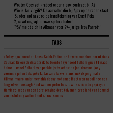
Wouter Goes zet krabbel onder nieuw contract bij AZ
Wie is Jan Virgili? De aanvaller die bij Ajax op de radar staat
‘Sunderland aast op de handtekening van Ernst Poku’
‘Ajax wil nog vijf nieuwe spelers halen’
‘PSV meldt zich in Alkmaar voor 24-jarige Troy Parrott’
TAGS
afellay
ajax
amrabat
Anass Salah-Eddine
az
bayern munchen
corinthians
Couhaib Driouech
dzsudzsak
fc twente
feyenoord
fulham
guus til
isaac
babadi
Ismael Saibari
ivan perisic
jerdy schouten
joel drommel
joey
veerman
johan bakayoko
kodai sano
koevermans
luuk de jong
malik
tillman
mauro junior
memphis depay
mohamed ihattaren
napoli
nec
noa
lang
olivier boscagli
Paul Wanner
peter bosz
psv
reis
ricardo pepi
ryan
flamingo
sepp van den berg
sergino dest
toivonen
tygo land
van bommel
van nistelrooy
walter benitez
xavi simons