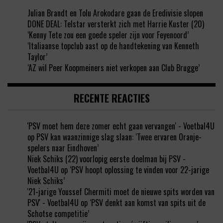
Julian Brandt en Tolu Arokodare gaan de Eredivisie slopen
DONE DEAL: Telstar versterkt zich met Harrie Kuster (20)
‘Kenny Tete zou een goede speler zijn voor Feyenoord’
‘Italiaanse topclub aast op de handtekening van Kenneth
Taylor’
‘AZ wil Peer Koopmeiners niet verkopen aan Club Brugge’
RECENTE REACTIES
'PSV moet hem deze zomer echt gaan vervangen' - Voetbal4U
op
PSV kan waanzinnige slag slaan: ‘Twee ervaren Oranje-
spelers naar Eindhoven’
Niek Schiks (22) voorlopig eerste doelman bij PSV -
Voetbal4U
op
‘PSV hoopt oplossing te vinden voor 22-jarige
Niek Schiks’
'21-jarige Youssef Chermiti moet de nieuwe spits worden van
PSV' - Voetbal4U
op
‘PSV denkt aan komst van spits uit de
Schotse competitie’