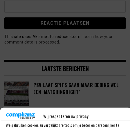
This site uses Akismet to reduce spam.
Learn how your
comment data is processed.
LAATSTE BERICHTEN
PSV LAAT SPITS GAAN MAAR BEDING WEL
EEN ‘MATCHINGRIGHT’
Wij respecteren uw privacy
‘PSV IN ONDERHANDELING MET HET
SCHOTSE RANGERS FC’
We gebruiken cookies en vergelijkbare tools om je beter en persoonlijker te