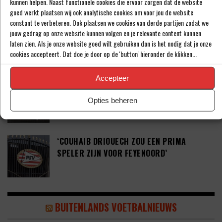
kunnen helpen. Naast functionele cookies die ervoor zorgen dat de website
goed werkt plaatsen wij ook analytische cookies om voor jou de website
constant te verbeteren. Ook plaatsen we cookies van derde partijen zodat we
‘PSV WIL ZICH GAAN VERSTERKEN MET 29-
jouw gedrag op onze website kunnen volgen en je relevante content kunnen
JARIGE ADAMA CAMARA’
laten zien. Als je onze website goed wilt gebruiken dan is het nodig dat je onze
cookies accepteert. Dat doe je door op de 'button' hieronder de klikken...
Accepteer
JOEL DROMMEL (29) TEKENT VOOR VIER
JAAR BIJ FC TWENTE
Opties beheren
‘COUHAIB DRIOUECH ZOU EEN PRIMA
SPELER ZIJN VOOR FEYENOORD’
BUITENLANDS VOETBALNIEUWS