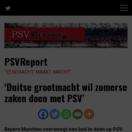
Skip
to
content
PSVReport
"EENDRACHT MAAKT MACHT"
‘Duitse grootmacht wil zomerse
zaken doen met PSV’
Bayern Munchen overweegt een bod te doen op PSV-