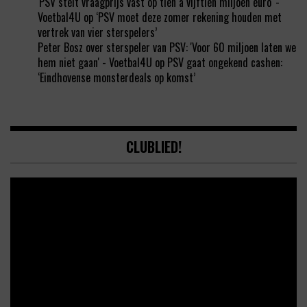
'PSV stelt vraagprijs vast op tien á vijftien miljoen euro' -
Voetbal4U
op
‘PSV moet deze zomer rekening houden met
vertrek van vier sterspelers’
Peter Bosz over sterspeler van PSV: 'Voor 60 miljoen laten we
hem niet gaan' - Voetbal4U
op
PSV gaat ongekend cashen:
‘Eindhovense monsterdeals op komst’
CLUBLIED!
Video
Player