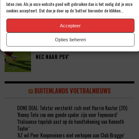
laten zien. Als je onze website goed wilt gebruiken dan is het nodig dat je onze
cookies accepteert. Dat doe je door op de 'button' hieronder de klikken...
PETER BOSZ OVER ONTWIKKELINGEN BIJ
AJAX: ‘LIG BIBBEREND IN BED’
Accepteer
Opties beheren
‘KODAI SANO DEZE ZOMER DAN TOCH VAN
NEC NAAR PSV’
BUITENLANDS VOETBALNIEUWS
DONE DEAL: Telstar versterkt zich met Harrie Kuster (20)
‘Kenny Tete zou een goede speler zijn voor Feyenoord’
‘Italiaanse topclub aast op de handtekening van Kenneth
Taylor’
‘AZ wil Peer Koopmeiners niet verkopen aan Club Brugge’