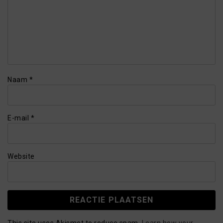
Naam
*
E-mail
*
Website
This site uses Akismet to reduce spam.
Learn how your