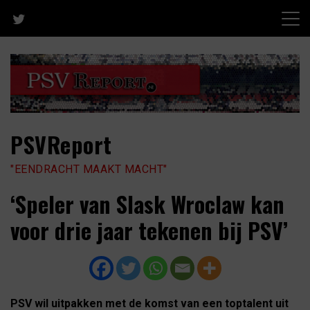
Skip
to
content
PSVReport
"EENDRACHT MAAKT MACHT"
‘Speler van Slask Wroclaw kan
voor drie jaar tekenen bij PSV’
PSV wil uitpakken met de komst van een toptalent uit