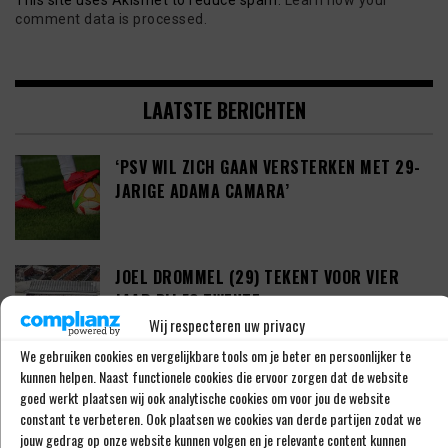
comment data is processed.
LAATSTE BERICHTEN
‘PSV WIL ZICH GAAN VERSTERKEN MET 29-
JARIGE ADAMA CAMARA’
JOEL DROMMEL (29) TEKENT VOOR VIER
JAAR BIJ FC TWENTE
Wij respecteren uw privacy
We gebruiken cookies en vergelijkbare tools om je beter en persoonlijker te
kunnen helpen. Naast functionele cookies die ervoor zorgen dat de website
‘COUHAIB DRIOUECH ZOU EEN PRIMA
goed werkt plaatsen wij ook analytische cookies om voor jou de website
SPELER ZIJN VOOR FEYENOORD’
constant te verbeteren. Ook plaatsen we cookies van derde partijen zodat we
jouw gedrag op onze website kunnen volgen en je relevante content kunnen