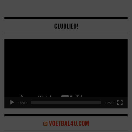
CLUBLIED!
Video
Player
00:00
02:20
VOETBAL4U.COM