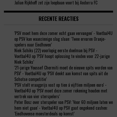
Julian Rijkhoff zet zijn loopbaan voort bij Andorra FC
RECENTE REACTIES
'PSV moet hem deze zomer echt gaan vervangen' - Voetbal4U
op
PSV kan waanzinnige slag slaan: ‘Twee ervaren Oranje-
spelers naar Eindhoven’
Niek Schiks (22) voorlopig eerste doelman bij PSV -
Voetbal4U
op
‘PSV hoopt oplossing te vinden voor 22-jarige
Niek Schiks’
'21-jarige Youssef Chermiti moet de nieuwe spits worden van
PSV' - Voetbal4U
op
‘PSV denkt aan komst van spits uit de
Schotse competitie’
'PSV stelt vraagprijs vast op tien á vijftien miljoen euro' -
Voetbal4U
op
‘PSV moet deze zomer rekening houden met
vertrek van vier sterspelers’
Peter Bosz over sterspeler van PSV: 'Voor 60 miljoen laten we
hem niet gaan' - Voetbal4U
op
PSV gaat ongekend cashen:
‘Eindhovense monsterdeals op komst’