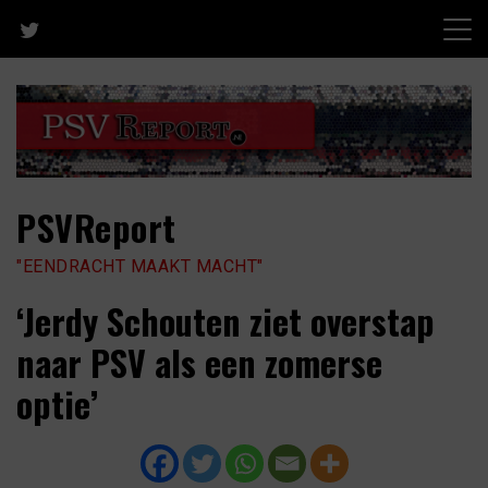
Skip
to
content
PSVReport
"EENDRACHT MAAKT MACHT"
‘Jerdy Schouten ziet overstap
naar PSV als een zomerse
optie’