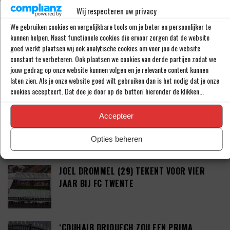
PSV LAAT SPITS GAAN MAAR BEDING WEL
Wij respecteren uw privacy
EEN ‘MATCHINGRIGHT’
We gebruiken cookies en vergelijkbare tools om je beter en persoonlijker te
kunnen helpen. Naast functionele cookies die ervoor zorgen dat de website
goed werkt plaatsen wij ook analytische cookies om voor jou de website
‘PSV IN ONDERHANDELING MET HET
constant te verbeteren. Ook plaatsen we cookies van derde partijen zodat we
jouw gedrag op onze website kunnen volgen en je relevante content kunnen
SCHOTSE RANGERS FC’
laten zien. Als je onze website goed wilt gebruiken dan is het nodig dat je onze
cookies accepteert. Dat doe je door op de 'button' hieronder de klikken...
‘PSV WIL ZICH GAAN VERSTERKEN MET 29-
Accepteer
JARIGE ADAMA CAMARA’
Opties beheren
JOEL DROMMEL (29) TEKENT VOOR VIER
JAAR BIJ FC TWENTE
‘COUHAIB DRIOUECH ZOU EEN PRIMA