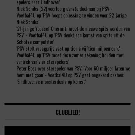
spelers naar Eindhoven’
Niek Schiks (22) voorlopig eerste doelman bij PSV -
Voetbal4U
op
‘PSV hoopt oplossing te vinden voor 22-jarige
Niek Schiks’
'21-jarige Youssef Chermiti moet de nieuwe spits worden van
PSV' - Voetbal4U
op
‘PSV denkt aan komst van spits uit de
Schotse competitie’
'PSV stelt vraagprijs vast op tien á vijftien miljoen euro' -
Voetbal4U
op
‘PSV moet deze zomer rekening houden met
vertrek van vier sterspelers’
Peter Bosz over sterspeler van PSV: 'Voor 60 miljoen laten we
hem niet gaan' - Voetbal4U
op
PSV gaat ongekend cashen:
‘Eindhovense monsterdeals op komst’
CLUBLIED!
Video