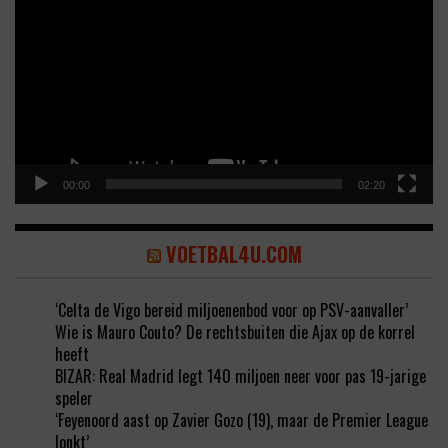
Player
00:00
02:20
VOETBAL4U.COM
‘Celta de Vigo bereid miljoenenbod voor op PSV-aanvaller’
Wie is Mauro Couto? De rechtsbuiten die Ajax op de korrel
heeft
BIZAR: Real Madrid legt 140 miljoen neer voor pas 19-jarige
speler
‘Feyenoord aast op Zavier Gozo (19), maar de Premier League
lonkt’