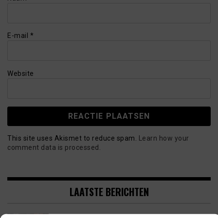
E-mail
*
Website
This site uses Akismet to reduce spam.
Learn how your
comment data is processed.
LAATSTE BERICHTEN