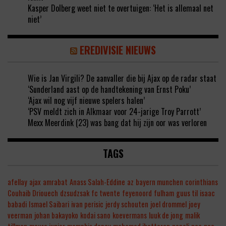
Kasper Dolberg weet niet te overtuigen: ‘Het is allemaal net
niet’
EREDIVISIE NIEUWS
Wie is Jan Virgili? De aanvaller die bij Ajax op de radar staat
‘Sunderland aast op de handtekening van Ernst Poku’
‘Ajax wil nog vijf nieuwe spelers halen’
‘PSV meldt zich in Alkmaar voor 24-jarige Troy Parrott’
Mexx Meerdink (23) was bang dat hij zijn oor was verloren
TAGS
afellay
ajax
amrabat
Anass Salah-Eddine
az
bayern munchen
corinthians
Couhaib Driouech
dzsudzsak
fc twente
feyenoord
fulham
guus til
isaac
babadi
Ismael Saibari
ivan perisic
jerdy schouten
joel drommel
joey
veerman
johan bakayoko
kodai sano
koevermans
luuk de jong
malik