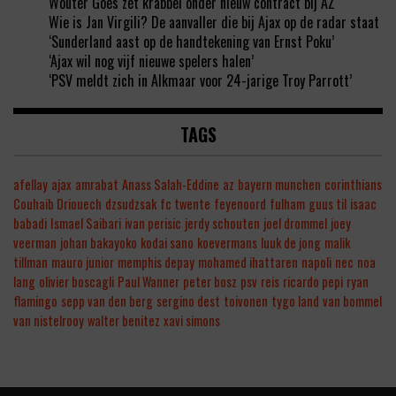
Wouter Goes zet krabbel onder nieuw contract bij AZ
Wie is Jan Virgili? De aanvaller die bij Ajax op de radar staat
‘Sunderland aast op de handtekening van Ernst Poku’
‘Ajax wil nog vijf nieuwe spelers halen’
‘PSV meldt zich in Alkmaar voor 24-jarige Troy Parrott’
TAGS
afellay
ajax
amrabat
Anass Salah-Eddine
az
bayern munchen
corinthians
Couhaib Driouech
dzsudzsak
fc twente
feyenoord
fulham
guus til
isaac
babadi
Ismael Saibari
ivan perisic
jerdy schouten
joel drommel
joey
veerman
johan bakayoko
kodai sano
koevermans
luuk de jong
malik
tillman
mauro junior
memphis depay
mohamed ihattaren
napoli
nec
noa
lang
olivier boscagli
Paul Wanner
peter bosz
psv
reis
ricardo pepi
ryan
flamingo
sepp van den berg
sergino dest
toivonen
tygo land
van bommel
van nistelrooy
walter benitez
xavi simons