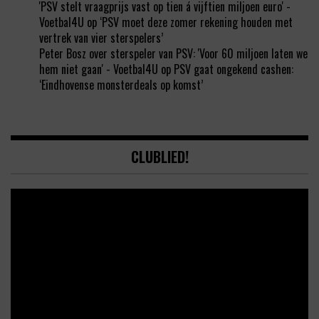
'PSV stelt vraagprijs vast op tien á vijftien miljoen euro' -
Voetbal4U
op
‘PSV moet deze zomer rekening houden met
vertrek van vier sterspelers’
Peter Bosz over sterspeler van PSV: 'Voor 60 miljoen laten we
hem niet gaan' - Voetbal4U
op
PSV gaat ongekend cashen:
‘Eindhovense monsterdeals op komst’
CLUBLIED!
Video
Player