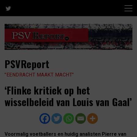
Skip
to
content
PSVReport
"EENDRACHT MAAKT MACHT"
‘Flinke kritiek op het
wisselbeleid van Louis van Gaal’
Voormalig voetballers en huidig analisten Pierre van