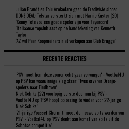
Julian Brandt en Tolu Arokodare gaan de Eredivisie slopen
DONE DEAL: Telstar versterkt zich met Harrie Kuster (20)
‘Kenny Tete zou een goede speler zijn voor Feyenoord’
‘Italiaanse topclub aast op de handtekening van Kenneth
Taylor’
‘AZ wil Peer Koopmeiners niet verkopen aan Club Brugge’
RECENTE REACTIES
'PSV moet hem deze zomer echt gaan vervangen' - Voetbal4U
op
PSV kan waanzinnige slag slaan: ‘Twee ervaren Oranje-
spelers naar Eindhoven’
Niek Schiks (22) voorlopig eerste doelman bij PSV -
Voetbal4U
op
‘PSV hoopt oplossing te vinden voor 22-jarige
Niek Schiks’
'21-jarige Youssef Chermiti moet de nieuwe spits worden van
PSV' - Voetbal4U
op
‘PSV denkt aan komst van spits uit de
Schotse competitie’