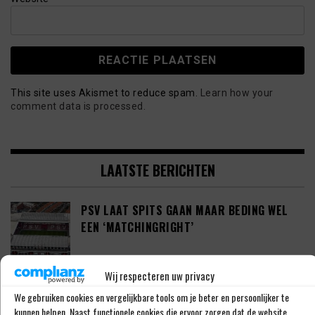
This site uses Akismet to reduce spam.
Learn how your
comment data is processed.
LAATSTE BERICHTEN
PSV LAAT SPITS GAAN MAAR BEDING WEL
EEN ‘MATCHINGRIGHT’
Wij respecteren uw privacy
‘PSV IN ONDERHANDELING MET HET
We gebruiken cookies en vergelijkbare tools om je beter en persoonlijker te
SCHOTSE RANGERS FC’
kunnen helpen. Naast functionele cookies die ervoor zorgen dat de website