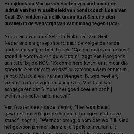
Hooijdonk en Marco van Basten zijn niet onder de
indruk van het wisselbeleid van bondscoach Louis van
Gaal. Ze hadden namelijk graag Xavi Simons zien
invallen in de wedstrijd van vanmiddag tegen Qatar.
Nederland won met 2-0. Ondanks dat Van Gaal
Nederland als groepshoofd naar de volgende ronde
leidde, ontving hij toch kritiek. “Op een gegeven moment
stond ik versteld van de wissels”, zegt Van Hooijdonk
aan tafel bij de NOS. “Koopmeiners kwam erin, maar die
speelde een slechte wedstrijd. Simons kwam er niet in,
je had Malacia erin kunnen brengen. Ik was heel erg
verrast over de wissels aangezien Van Gaal had
aangegeven dat Simons het goed doet en dat hij
wellicht minuten ging maken.”
Van Basten deelt deze mening. “Het was ideaal
geweest om zo’n jonge jongen te brengen, met deze
stand”, zegt hij. “Wanneer breng je hem dan wel? Ik vind
het gewoon jammer, dan zie je spelers invallen als
Janssen die niet best was, inclusief Koopmeiners en