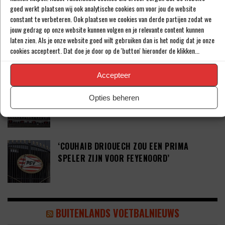
goed werkt plaatsen wij ook analytische cookies om voor jou de website
constant te verbeteren. Ook plaatsen we cookies van derde partijen zodat we
jouw gedrag op onze website kunnen volgen en je relevante content kunnen
‘PSV WIL ZICH GAAN VERSTERKEN MET 29-
laten zien. Als je onze website goed wilt gebruiken dan is het nodig dat je onze
JARIGE ADAMA CAMARA’
cookies accepteert. Dat doe je door op de 'button' hieronder de klikken...
Accepteer
JOEL DROMMEL (29) TEKENT VOOR VIER
Opties beheren
JAAR BIJ FC TWENTE
‘COUHAIB DRIOUECH ZOU EEN PRIMA
SPELER ZIJN VOOR FEYENOORD’
BUITENLANDS VOETBALNIEUWS