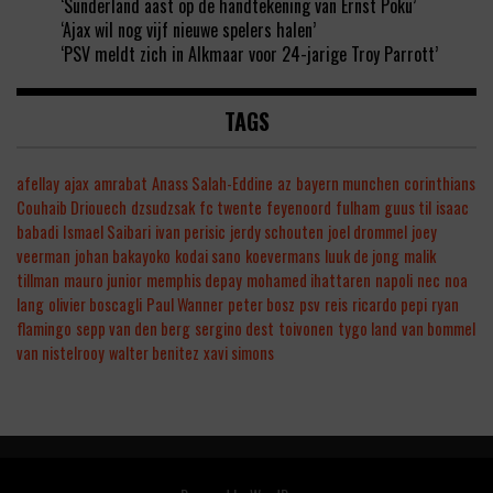
‘Sunderland aast op de handtekening van Ernst Poku’
‘Ajax wil nog vijf nieuwe spelers halen’
‘PSV meldt zich in Alkmaar voor 24-jarige Troy Parrott’
TAGS
afellay
ajax
amrabat
Anass Salah-Eddine
az
bayern munchen
corinthians
Couhaib Driouech
dzsudzsak
fc twente
feyenoord
fulham
guus til
isaac
babadi
Ismael Saibari
ivan perisic
jerdy schouten
joel drommel
joey
veerman
johan bakayoko
kodai sano
koevermans
luuk de jong
malik
tillman
mauro junior
memphis depay
mohamed ihattaren
napoli
nec
noa
lang
olivier boscagli
Paul Wanner
peter bosz
psv
reis
ricardo pepi
ryan
flamingo
sepp van den berg
sergino dest
toivonen
tygo land
van bommel
van nistelrooy
walter benitez
xavi simons