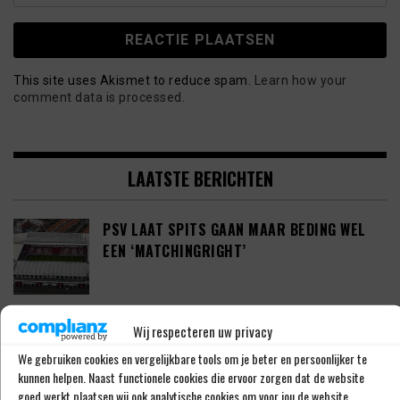
This site uses Akismet to reduce spam.
Learn how your
comment data is processed.
LAATSTE BERICHTEN
PSV LAAT SPITS GAAN MAAR BEDING WEL
EEN ‘MATCHINGRIGHT’
‘PSV IN ONDERHANDELING MET HET
Wij respecteren uw privacy
SCHOTSE RANGERS FC’
We gebruiken cookies en vergelijkbare tools om je beter en persoonlijker te
kunnen helpen. Naast functionele cookies die ervoor zorgen dat de website
goed werkt plaatsen wij ook analytische cookies om voor jou de website