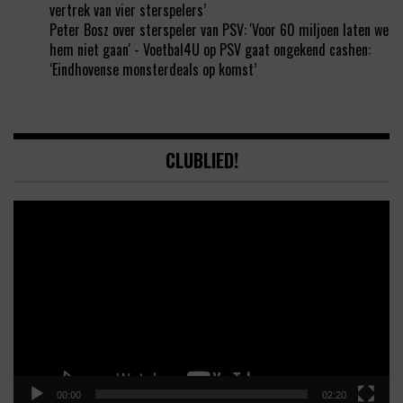
vertrek van vier sterspelers’
Peter Bosz over sterspeler van PSV: 'Voor 60 miljoen laten we
hem niet gaan' - Voetbal4U
op
PSV gaat ongekend cashen:
‘Eindhovense monsterdeals op komst’
CLUBLIED!
Video
Player
00:00
02:20