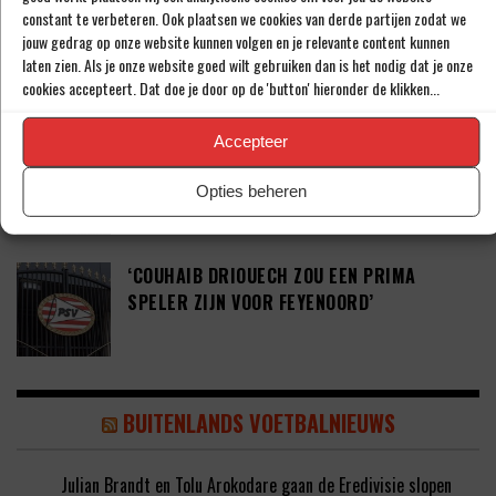
constant te verbeteren. Ook plaatsen we cookies van derde partijen zodat we
‘PSV WIL ZICH GAAN VERSTERKEN MET 29-
jouw gedrag op onze website kunnen volgen en je relevante content kunnen
JARIGE ADAMA CAMARA’
laten zien. Als je onze website goed wilt gebruiken dan is het nodig dat je onze
cookies accepteert. Dat doe je door op de 'button' hieronder de klikken...
Accepteer
JOEL DROMMEL (29) TEKENT VOOR VIER
JAAR BIJ FC TWENTE
Opties beheren
‘COUHAIB DRIOUECH ZOU EEN PRIMA
SPELER ZIJN VOOR FEYENOORD’
BUITENLANDS VOETBALNIEUWS
Julian Brandt en Tolu Arokodare gaan de Eredivisie slopen