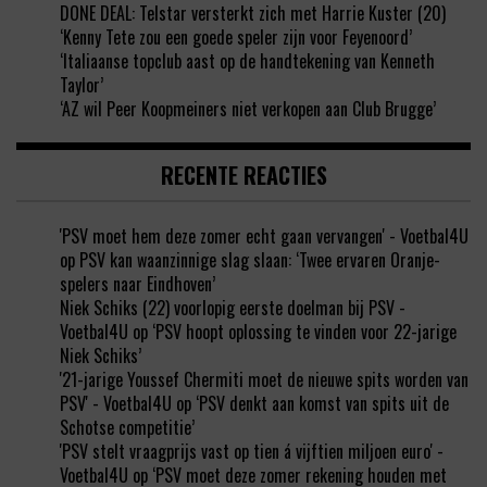
DONE DEAL: Telstar versterkt zich met Harrie Kuster (20)
‘Kenny Tete zou een goede speler zijn voor Feyenoord’
‘Italiaanse topclub aast op de handtekening van Kenneth
Taylor’
‘AZ wil Peer Koopmeiners niet verkopen aan Club Brugge’
RECENTE REACTIES
'PSV moet hem deze zomer echt gaan vervangen' - Voetbal4U
op
PSV kan waanzinnige slag slaan: ‘Twee ervaren Oranje-
spelers naar Eindhoven’
Niek Schiks (22) voorlopig eerste doelman bij PSV -
Voetbal4U
op
‘PSV hoopt oplossing te vinden voor 22-jarige
Niek Schiks’
'21-jarige Youssef Chermiti moet de nieuwe spits worden van
PSV' - Voetbal4U
op
‘PSV denkt aan komst van spits uit de
Schotse competitie’
'PSV stelt vraagprijs vast op tien á vijftien miljoen euro' -
Voetbal4U
op
‘PSV moet deze zomer rekening houden met