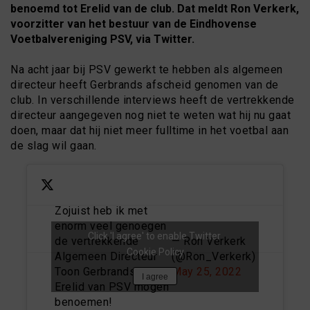
benoemd tot Erelid van de club. Dat meldt Ron Verkerk,
voorzitter van het bestuur van de Eindhovense
Voetbalvereniging PSV, via Twitter.
Na acht jaar bij PSV gewerkt te hebben als algemeen
directeur heeft Gerbrands afscheid genomen van de
club. In verschillende interviews heeft de vertrekkende
directeur aangegeven nog niet te weten wat hij nu gaat
doen, maar dat hij niet meer fulltime in het voetbal aan
de slag wil gaan.
Zojuist heb ik met
enorm veel genoegen
Click 'I agree' to enable Twitter
de vertrekkende
— Ron Verkerk
Cookie Policy
Algemeen Directeur
(@Ron_Verkerk)
Toon Gerbrands tot
May 25, 2022
I agree
Erelid van PSV mogen
benoemen!