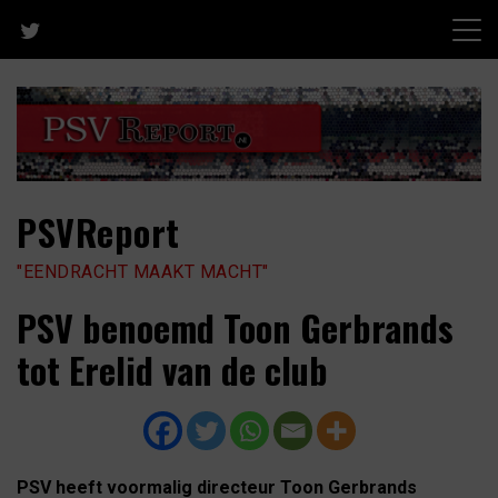
Skip
to
content
PSVReport
"EENDRACHT MAAKT MACHT"
PSV benoemd Toon Gerbrands
tot Erelid van de club
PSV heeft voormalig directeur Toon Gerbrands