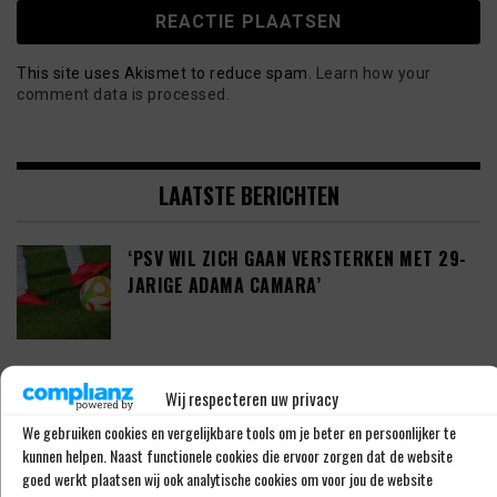
This site uses Akismet to reduce spam.
Learn how your
comment data is processed.
LAATSTE BERICHTEN
‘PSV WIL ZICH GAAN VERSTERKEN MET 29-
JARIGE ADAMA CAMARA’
JOEL DROMMEL (29) TEKENT VOOR VIER
Wij respecteren uw privacy
JAAR BIJ FC TWENTE
We gebruiken cookies en vergelijkbare tools om je beter en persoonlijker te
kunnen helpen. Naast functionele cookies die ervoor zorgen dat de website
goed werkt plaatsen wij ook analytische cookies om voor jou de website