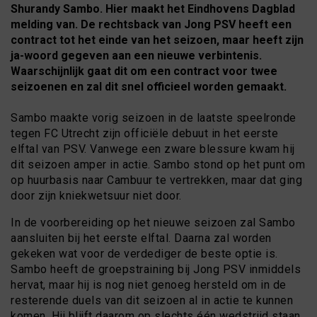
Shurandy Sambo. Hier maakt het Eindhovens Dagblad
melding van. De rechtsback van Jong PSV heeft een
contract tot het einde van het seizoen, maar heeft zijn
ja-woord gegeven aan een nieuwe verbintenis.
Waarschijnlijk gaat dit om een contract voor twee
seizoenen en zal dit snel officieel worden gemaakt.
Sambo maakte vorig seizoen in de laatste speelronde
tegen FC Utrecht zijn officiële debuut in het eerste
elftal van PSV. Vanwege een zware blessure kwam hij
dit seizoen amper in actie. Sambo stond op het punt om
op huurbasis naar Cambuur te vertrekken, maar dat ging
door zijn kniekwetsuur niet door.
In de voorbereiding op het nieuwe seizoen zal Sambo
aansluiten bij het eerste elftal. Daarna zal worden
gekeken wat voor de verdediger de beste optie is.
Sambo heeft de groepstraining bij Jong PSV inmiddels
hervat, maar hij is nog niet genoeg hersteld om in de
resterende duels van dit seizoen al in actie te kunnen
komen. Hij blijft daarom op slechts één wedstrijd staan