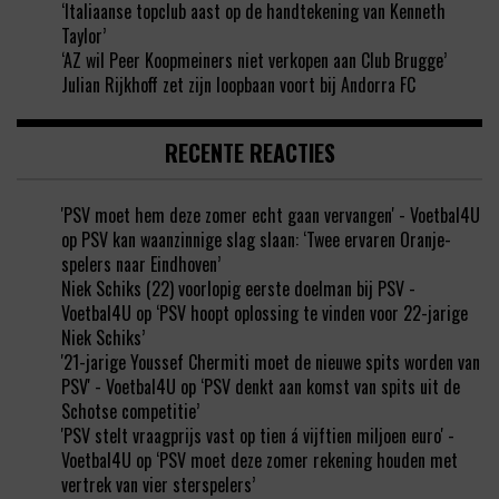
‘Italiaanse topclub aast op de handtekening van Kenneth
Taylor’
‘AZ wil Peer Koopmeiners niet verkopen aan Club Brugge’
Julian Rijkhoff zet zijn loopbaan voort bij Andorra FC
RECENTE REACTIES
'PSV moet hem deze zomer echt gaan vervangen' - Voetbal4U
op
PSV kan waanzinnige slag slaan: ‘Twee ervaren Oranje-
spelers naar Eindhoven’
Niek Schiks (22) voorlopig eerste doelman bij PSV -
Voetbal4U
op
‘PSV hoopt oplossing te vinden voor 22-jarige
Niek Schiks’
'21-jarige Youssef Chermiti moet de nieuwe spits worden van
PSV' - Voetbal4U
op
‘PSV denkt aan komst van spits uit de
Schotse competitie’
'PSV stelt vraagprijs vast op tien á vijftien miljoen euro' -
Voetbal4U
op
‘PSV moet deze zomer rekening houden met
vertrek van vier sterspelers’