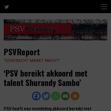
Skip
to
content
PSVReport
"EENDRACHT MAAKT MACHT"
‘PSV bereikt akkoord met
talent Shurandy Sambo’
PSV heeft een mondeling akkoord bereikt met