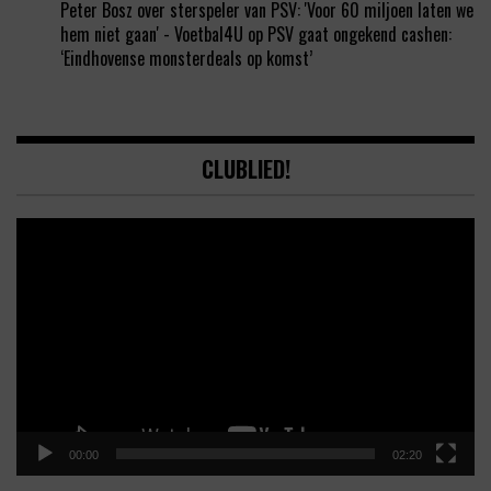
Peter Bosz over sterspeler van PSV: 'Voor 60 miljoen laten we
hem niet gaan' - Voetbal4U
op
PSV gaat ongekend cashen:
‘Eindhovense monsterdeals op komst’
CLUBLIED!
Video
Player
00:00
02:20