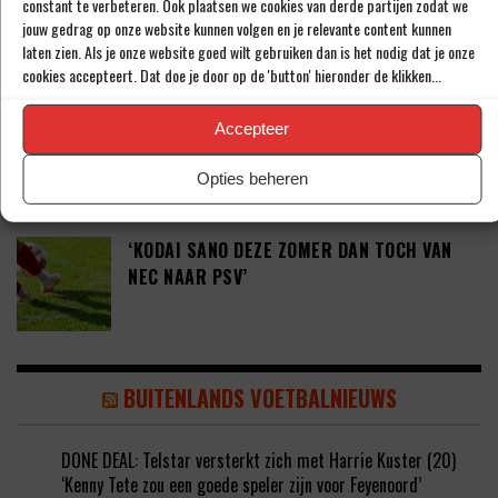
‘COUHAIB DRIOUECH ZOU EEN PRIMA
constant te verbeteren. Ook plaatsen we cookies van derde partijen zodat we
jouw gedrag op onze website kunnen volgen en je relevante content kunnen
SPELER ZIJN VOOR FEYENOORD’
laten zien. Als je onze website goed wilt gebruiken dan is het nodig dat je onze
cookies accepteert. Dat doe je door op de 'button' hieronder de klikken...
PETER BOSZ OVER ONTWIKKELINGEN BIJ
Accepteer
AJAX: ‘LIG BIBBEREND IN BED’
Opties beheren
‘KODAI SANO DEZE ZOMER DAN TOCH VAN
NEC NAAR PSV’
BUITENLANDS VOETBALNIEUWS
DONE DEAL: Telstar versterkt zich met Harrie Kuster (20)
‘Kenny Tete zou een goede speler zijn voor Feyenoord’