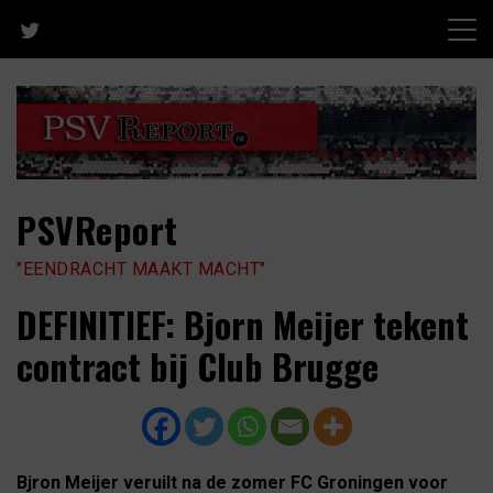
Skip
to
content
PSVReport
"EENDRACHT MAAKT MACHT"
DEFINITIEF: Bjorn Meijer tekent
contract bij Club Brugge
Bjron Meijer veruilt na de zomer FC Groningen voor