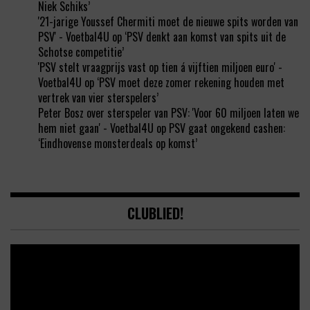
Niek Schiks’
'21-jarige Youssef Chermiti moet de nieuwe spits worden van
PSV' - Voetbal4U
op
‘PSV denkt aan komst van spits uit de
Schotse competitie’
'PSV stelt vraagprijs vast op tien á vijftien miljoen euro' -
Voetbal4U
op
‘PSV moet deze zomer rekening houden met
vertrek van vier sterspelers’
Peter Bosz over sterspeler van PSV: 'Voor 60 miljoen laten we
hem niet gaan' - Voetbal4U
op
PSV gaat ongekend cashen:
‘Eindhovense monsterdeals op komst’
CLUBLIED!
Video
Player