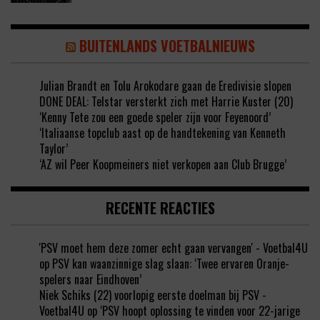
BUITENLANDS VOETBALNIEUWS
Julian Brandt en Tolu Arokodare gaan de Eredivisie slopen
DONE DEAL: Telstar versterkt zich met Harrie Kuster (20)
‘Kenny Tete zou een goede speler zijn voor Feyenoord’
‘Italiaanse topclub aast op de handtekening van Kenneth
Taylor’
‘AZ wil Peer Koopmeiners niet verkopen aan Club Brugge’
RECENTE REACTIES
'PSV moet hem deze zomer echt gaan vervangen' - Voetbal4U
op
PSV kan waanzinnige slag slaan: ‘Twee ervaren Oranje-
spelers naar Eindhoven’
Niek Schiks (22) voorlopig eerste doelman bij PSV -
Voetbal4U
op
‘PSV hoopt oplossing te vinden voor 22-jarige