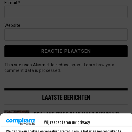
E-mail
*
Website
This site uses Akismet to reduce spam.
Learn how your
comment data is processed.
LAATSTE BERICHTEN
PSV LAAT SPITS GAAN MAAR BEDING WEL
EEN ‘MATCHINGRIGHT’
Wij respecteren uw privacy
We gebruiken cookies en vergelijkbare tools om je beter en persoonlijker te