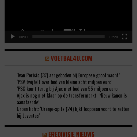
00:00
02:20
VOETBAL4U.COM
‘Ivan Perisic (37) aangeboden bij Europese grootmacht’
‘PSV twijfelt over bod van kleine acht miljoen euro’
‘PSG komt terug bij Ajax met bod van 55 miljoen euro’
Ajax is nog niet klaar op de transfermarkt: ‘Nieuw kanon is
aanstaande’
Groen licht: ‘Oranje-spits (24) lijkt loopbaan voort te zetten
bij Juventus’
EREDIVISIE NIEUWS