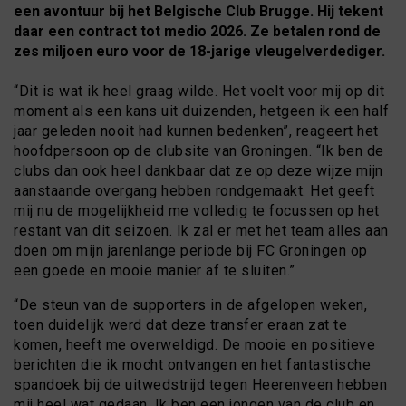
een avontuur bij het Belgische Club Brugge. Hij tekent
daar een contract tot medio 2026. Ze betalen rond de
zes miljoen euro voor de 18-jarige vleugelverdediger.
“Dit is wat ik heel graag wilde. Het voelt voor mij op dit
moment als een kans uit duizenden, hetgeen ik een half
jaar geleden nooit had kunnen bedenken”, reageert het
hoofdpersoon op de clubsite van Groningen. “Ik ben de
clubs dan ook heel dankbaar dat ze op deze wijze mijn
aanstaande overgang hebben rondgemaakt. Het geeft
mij nu de mogelijkheid me volledig te focussen op het
restant van dit seizoen. Ik zal er met het team alles aan
doen om mijn jarenlange periode bij FC Groningen op
een goede en mooie manier af te sluiten.”
“De steun van de supporters in de afgelopen weken,
toen duidelijk werd dat deze transfer eraan zat te
komen, heeft me overweldigd. De mooie en positieve
berichten die ik mocht ontvangen en het fantastische
spandoek bij de uitwedstrijd tegen Heerenveen hebben
mij heel wat gedaan. Ik ben een jongen van de club en