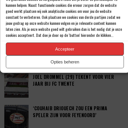
kunnen helpen. Naast functionele cookies die ervoor zorgen dat de website
goed werkt plaatsen wij ook analytische cookies om voor jou de website
‘PSV IN ONDERHANDELING MET HET
constant te verbeteren. Ook plaatsen we cookies van derde partijen zodat we
SCHOTSE RANGERS FC’
jouw gedrag op onze website kunnen volgen en je relevante content kunnen
laten zien. Als je onze website goed wilt gebruiken dan is het nodig dat je onze
cookies accepteert. Dat doe je door op de 'button' hieronder de klikken...
‘PSV WIL ZICH GAAN VERSTERKEN MET 29-
Accepteer
JARIGE ADAMA CAMARA’
Opties beheren
JOEL DROMMEL (29) TEKENT VOOR VIER
JAAR BIJ FC TWENTE
‘COUHAIB DRIOUECH ZOU EEN PRIMA
SPELER ZIJN VOOR FEYENOORD’