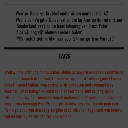
Wouter Goes zet krabbel onder nieuw contract bij AZ
Wie is Jan Virgili? De aanvaller die bij Ajax op de radar staat
‘Sunderland aast op de handtekening van Ernst Poku’
‘Ajax wil nog vijf nieuwe spelers halen’
‘PSV meldt zich in Alkmaar voor 24-jarige Troy Parrott’
TAGS
afellay
ajax
amrabat
Anass Salah-Eddine
az
bayern munchen
corinthians
Couhaib Driouech
dzsudzsak
fc twente
feyenoord
fulham
guus til
isaac
babadi
Ismael Saibari
ivan perisic
jerdy schouten
joel drommel
joey
veerman
johan bakayoko
kodai sano
koevermans
luuk de jong
malik
tillman
mauro junior
memphis depay
mohamed ihattaren
napoli
nec
noa
lang
olivier boscagli
Paul Wanner
peter bosz
psv
reis
ricardo pepi
ryan
flamingo
sepp van den berg
sergino dest
toivonen
tygo land
van bommel
van nistelrooy
walter benitez
xavi simons