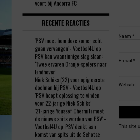
voort bij Andorra FC
RECENTE REACTIES
Naam
*
'PSV moet hem deze zomer echt
gaan vervangen' - Voetbal4U
op
PSV kan waanzinnige slag slaan:
E-mail
*
‘Twee ervaren Oranje-spelers naar
Eindhoven’
Niek Schiks (22) voorlopig eerste
Website
doelman bij PSV - Voetbal4U
op
‘PSV hoopt oplossing te vinden
voor 22-jarige Niek Schiks’
'21-jarige Youssef Chermiti moet
de nieuwe spits worden van PSV' -
Voetbal4U
op
‘PSV denkt aan
This site
komst van spits uit de Schotse