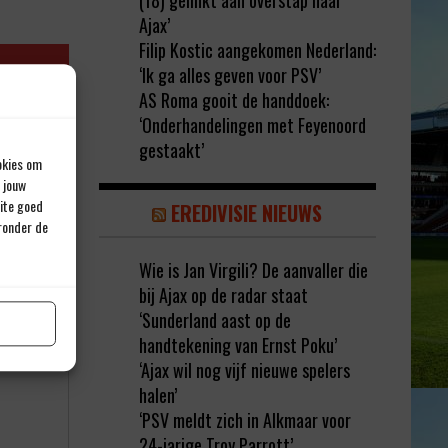
(18) gelinkt aan overstap naar
Ajax’
Filip Kostic aangekomen Nederland:
‘Ik ga alles geven voor PSV’
AS Roma gooit de handdoek:
‘Onderhandelingen met Feyenoord
gestaakt’
okies om
 jouw
site goed
EREDIVISIE NIEUWS
eronder de
Wie is Jan Virgili? De aanvaller die
rd met
*
bij Ajax op de radar staat
‘Sunderland aast op de
handtekening van Ernst Poku’
‘Ajax wil nog vijf nieuwe spelers
halen’
‘PSV meldt zich in Alkmaar voor
24-jarige Troy Parrott’