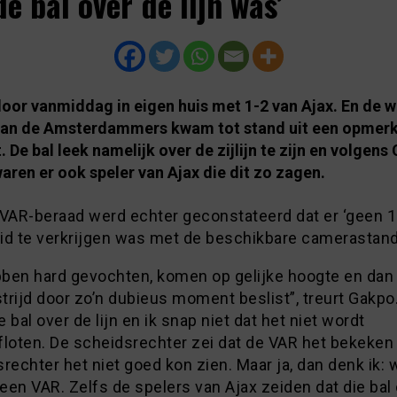
de bal over de lijn was’
oor vanmiddag in eigen huis met 1-2 van Ajax. En de 
 van de Amsterdammers kwam tot stand uit een opmerk
De bal leek namelijk over de zijlijn te zijn en volgens
ren er ook speler van Ajax die dit zo zagen.
 VAR-beraad werd echter geconstateerd dat er ‘geen 
id te verkrijgen was met de beschikbare camerastand
ben hard gevochten, komen op gelijke hoogte en dan
rijd door zo’n dubieus moment beslist”, treurt Gakpo
ie bal over de lijn en ik snap niet dat het niet wordt
floten. De scheidsrechter zei dat de VAR het bekeken
rechter het niet goed kon zien. Maar ja, dan denk ik: 
en VAR. Zelfs de spelers van Ajax zeiden dat die bal