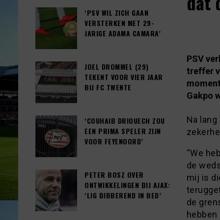
dat 
‘PSV WIL ZICH GAAN
VERSTERKEN MET 29-
JARIGE ADAMA CAMARA’
PSV verl
JOEL DROMMEL (29)
treffer
TEKENT VOOR VIER JAAR
moment. 
BIJ FC TWENTE
Gakpo wa
Na lang
‘COUHAIB DRIOUECH ZOU
EEN PRIMA SPELER ZIJN
zekerhe
VOOR FEYENOORD’
“We heb
de wedst
PETER BOSZ OVER
mij is d
ONTWIKKELINGEN BIJ AJAX:
terugge
‘LIG BIBBEREND IN BED’
de grens
hebben e