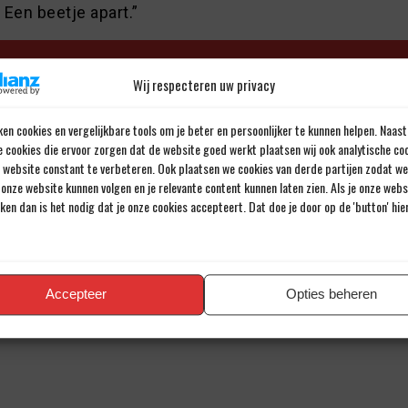
. Een beetje apart.”
Door Johannes Cornelis
Wij respecteren uw privacy
Al meer dan 43 jaar een passie voor voetbal.
en cookies en vergelijkbare tools om je beter en persoonlijker te kunnen helpen. Naast
e cookies die ervoor zorgen dat de website goed werkt plaatsen wij ook analytische co
e website constant te verbeteren. Ook plaatsen we cookies van derde partijen zodat we
onze website kunnen volgen en je relevante content kunnen laten zien. Als je onze web
iken dan is het nodig dat je onze cookies accepteert. Dat doe je door op de 'button' hi
en reactie
iladres wordt niet gepubliceerd.
Verplichte velden zijn gemarkee
Accepteer
Opties beheren