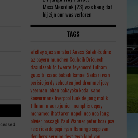
Mexx Meerdink (23) was bang dat
hij zijn oor was verloren
TAGS
afellay
ajax
amrabat
Anass Salah-Eddine
az
bayern munchen
Couhaib Driouech
dzsudzsak
fc twente
feyenoord
fulham
guus til
isaac babadi
Ismael Saibari
ivan
perisic
jerdy schouten
joel drommel
joey
veerman
johan bakayoko
kodai sano
koevermans
liverpool
luuk de jong
malik
tillman
mauro junior
memphis depay
mohamed ihattaren
napoli
nec
noa lang
olivier boscagli
Paul Wanner
peter bosz
psv
ocessed.
reis
ricardo pepi
ryan flamingo
sepp van
den berg
sergino dest
tygo land
van