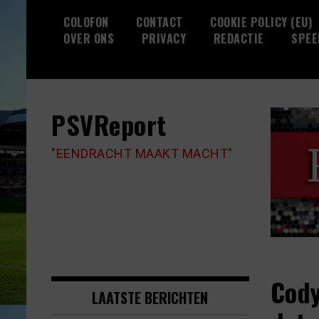
Skip
COLOFON
CONTACT
COOKIE POLICY (EU)
to
OVER ONS
PRIVACY
REDACTIE
SPEE
content
PSVReport
"EENDRACHT MAAKT MACHT"
Cody
LAATSTE BERICHTEN