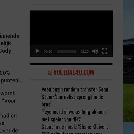
Video
Player
winnende
elijk
 Cody
00:00
02:20
VOETBAL4U.COM
100%
punten’.
Veen onzin rondom transfer Sean
 wordt
Steur: ‘Journalist sprengt in de
. “Voor
bres’
‘Feyenoord al wekenlang akkoord
 had en
met speler van NEC’
we
Stunt in de maak: ‘Shane Kluivert
 over de