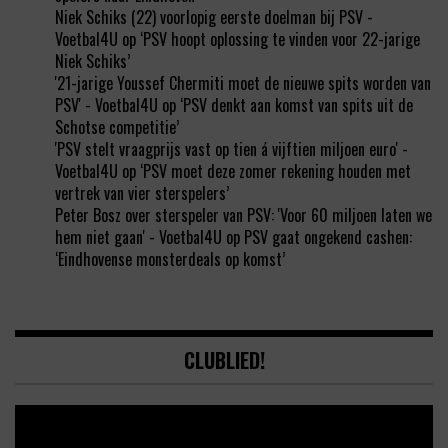
Niek Schiks (22) voorlopig eerste doelman bij PSV -
Voetbal4U
op
‘PSV hoopt oplossing te vinden voor 22-jarige
Niek Schiks’
'21-jarige Youssef Chermiti moet de nieuwe spits worden van
PSV' - Voetbal4U
op
‘PSV denkt aan komst van spits uit de
Schotse competitie’
'PSV stelt vraagprijs vast op tien á vijftien miljoen euro' -
Voetbal4U
op
‘PSV moet deze zomer rekening houden met
vertrek van vier sterspelers’
Peter Bosz over sterspeler van PSV: 'Voor 60 miljoen laten we
hem niet gaan' - Voetbal4U
op
PSV gaat ongekend cashen:
‘Eindhovense monsterdeals op komst’
CLUBLIED!
Video
Player