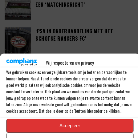
EEN ‘MATCHINGRIGHT’
‘PSV IN ONDERHANDELING MET HET
SCHOTSE RANGERS FC’
Wij respecteren uw privacy
‘PSV WIL ZICH GAAN VERSTERKEN MET 29-
We gebruiken cookies en vergelijkbare tools om je beter en persoonlijker te
JARIGE ADAMA CAMARA’
kunnen helpen. Naast functionele cookies die ervoor zorgen dat de website
goed werkt plaatsen wij ook analytische cookies om voor jou de website
constant te verbeteren. Ook plaatsen we cookies van derde partijen zodat we
jouw gedrag op onze website kunnen volgen en je relevante content kunnen
JOEL DROMMEL (29) TEKENT VOOR VIER
laten zien. Als je onze website goed wilt gebruiken dan is het nodig dat je onze
JAAR BIJ FC TWENTE
cookies accepteert. Dat doe je door op de 'button' hieronder de klikken...
Accepteer
‘COUHAIB DRIOUECH ZOU EEN PRIMA