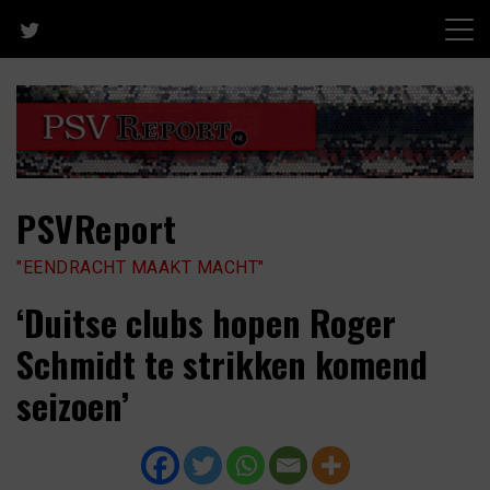
Skip
to
content
PSVReport
"EENDRACHT MAAKT MACHT"
‘Duitse clubs hopen Roger
Schmidt te strikken komend
seizoen’