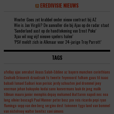
EREDIVISIE NIEUWS
Wouter Goes zet krabbel onder nieuw contract bij AZ
Wie is Jan Virgili? De aanvaller die bij Ajax op de radar staat
‘Sunderland aast op de handtekening van Ernst Poku’
‘Ajax wil nog vijf nieuwe spelers halen’
‘PSV meldt zich in Alkmaar voor 24-jarige Troy Parrott’
TAGS
afellay
ajax
amrabat
Anass Salah-Eddine
az
bayern munchen
corinthians
Couhaib Driouech
dzsudzsak
fc twente
feyenoord
fulham
guus til
isaac
babadi
Ismael Saibari
ivan perisic
jerdy schouten
joel drommel
joey
veerman
johan bakayoko
kodai sano
koevermans
luuk de jong
malik
tillman
mauro junior
memphis depay
mohamed ihattaren
napoli
nec
noa
lang
olivier boscagli
Paul Wanner
peter bosz
psv
reis
ricardo pepi
ryan
flamingo
sepp van den berg
sergino dest
toivonen
tygo land
van bommel
van nistelrooy
walter benitez
xavi simons