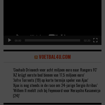
00:00
02:20
VOETBAL4U.COM
‘Couhaib Driouech voor acht miljoen euro naar Rangers FC’
‘AZ krijgt eerste bod binnen van 17,5 miljoen euro’
‘Jofre Torrents (19) op korte termijn speler van Ajax’
‘Ajax is nog steeds in de race om 24-jarige Sergio Arribas’
‘Willem II meldt zich bij Feyenoord voor Neraysho Kasanwirjo
(24)’