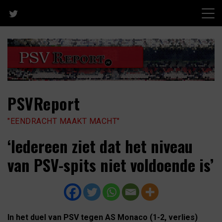
Skip
to
content
PSVReport
"EENDRACHT MAAKT MACHT"
‘Iedereen ziet dat het niveau
van PSV-spits niet voldoende is’
In het duel van PSV tegen AS Monaco (1-2, verlies)