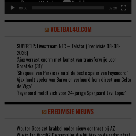
00:00
02:20
VOETBAL4U.COM
SUPERTIP: Livestream NEC – Telstar (Eredivisie 08-08-
2026)
‘Ajax verrast enorm met komst van transfervrije Leon
Goretzka (31)’
‘Shaqueel van Persie is nu al de beste speler van Feyenoord’
Ajax haalt speler van Barca en verhuurd hem direct aan Celta
de Vigo’
‘Feyenoord meldt zich voor 24-jarige Spanjaard Javi Lopez’
EREDIVISIE NIEUWS
Wouter Goes zet krabbel onder nieuw contract bij AZ
Wie is Jan Virgili? De aanvaller die bij Ajax op de radar staat