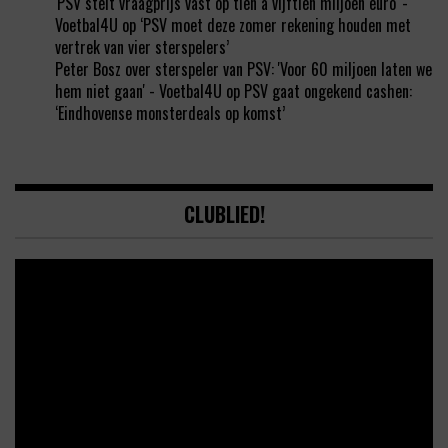
'PSV stelt vraagprijs vast op tien á vijftien miljoen euro' -
Voetbal4U
op
‘PSV moet deze zomer rekening houden met
vertrek van vier sterspelers’
Peter Bosz over sterspeler van PSV: 'Voor 60 miljoen laten we
hem niet gaan' - Voetbal4U
op
PSV gaat ongekend cashen:
‘Eindhovense monsterdeals op komst’
CLUBLIED!
Video
Player