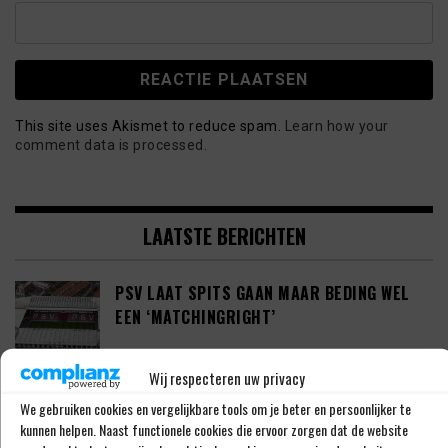
This site uses Akismet to reduce spam.
Learn how your
comment data is processed.
LAATSTE BERICHTEN
PSV LAAT SPITS GAAN MAAR BEDING WEL
EEN ‘MATCHINGRIGHT’
Wij respecteren uw privacy
‘PSV IN ONDERHANDELING MET HET
We gebruiken cookies en vergelijkbare tools om je beter en persoonlijker te
SCHOTSE RANGERS FC’
kunnen helpen. Naast functionele cookies die ervoor zorgen dat de website