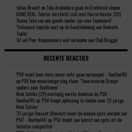
Julian Brandt en Tolu Arokodare gaan de Eredivisie slopen
DONE DEAL: Telstar versterkt zich met Harrie Kuster (20)
‘Kenny Tete zou een goede speler zijn voor Feyenoord’
‘Italiaanse topclub aast op de handtekening van Kenneth
Taylor’
‘AZ wil Peer Koopmeiners niet verkopen aan Club Brugge’
RECENTE REACTIES
'PSV moet hem deze zomer echt gaan vervangen' - Voetbal4U
op
PSV kan waanzinnige slag slaan: ‘Twee ervaren Oranje-
spelers naar Eindhoven’
Niek Schiks (22) voorlopig eerste doelman bij PSV -
Voetbal4U
op
‘PSV hoopt oplossing te vinden voor 22-jarige
Niek Schiks’
'21-jarige Youssef Chermiti moet de nieuwe spits worden van
PSV' - Voetbal4U
op
‘PSV denkt aan komst van spits uit de
Schotse competitie’