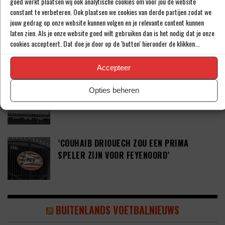
goed werkt plaatsen wij ook analytische cookies om voor jou de website
constant te verbeteren. Ook plaatsen we cookies van derde partijen zodat we
jouw gedrag op onze website kunnen volgen en je relevante content kunnen
‘PSV WIL ZICH GAAN VERSTERKEN MET 29-
laten zien. Als je onze website goed wilt gebruiken dan is het nodig dat je onze
cookies accepteert. Dat doe je door op de 'button' hieronder de klikken...
JARIGE ADAMA CAMARA’
Accepteer
JOEL DROMMEL (29) TEKENT VOOR VIER
Opties beheren
JAAR BIJ FC TWENTE
‘COUHAIB DRIOUECH ZOU EEN PRIMA
SPELER ZIJN VOOR FEYENOORD’
BUITENLANDS VOETBALNIEUWS