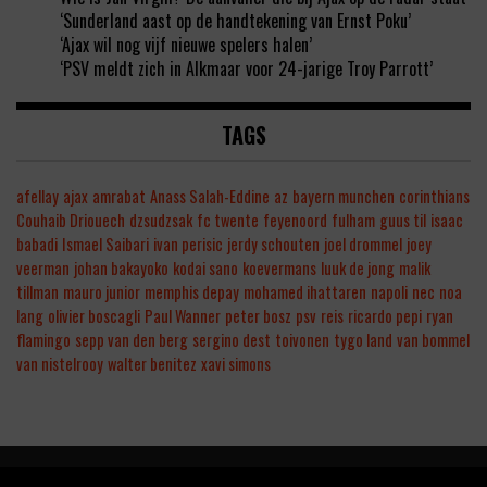
‘Sunderland aast op de handtekening van Ernst Poku’
‘Ajax wil nog vijf nieuwe spelers halen’
‘PSV meldt zich in Alkmaar voor 24-jarige Troy Parrott’
TAGS
afellay
ajax
amrabat
Anass Salah-Eddine
az
bayern munchen
corinthians
Couhaib Driouech
dzsudzsak
fc twente
feyenoord
fulham
guus til
isaac
babadi
Ismael Saibari
ivan perisic
jerdy schouten
joel drommel
joey
veerman
johan bakayoko
kodai sano
koevermans
luuk de jong
malik
tillman
mauro junior
memphis depay
mohamed ihattaren
napoli
nec
noa
lang
olivier boscagli
Paul Wanner
peter bosz
psv
reis
ricardo pepi
ryan
flamingo
sepp van den berg
sergino dest
toivonen
tygo land
van bommel
van nistelrooy
walter benitez
xavi simons