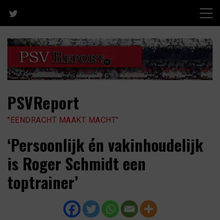
Skip
to
content
PSVReport
"EENDRACHT MAAKT MACHT"
‘Persoonlijk én vakinhoudelijk
is Roger Schmidt een
toptrainer’