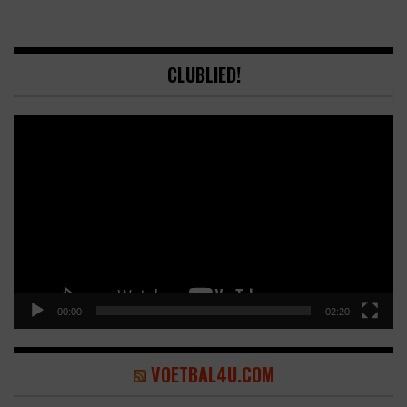
CLUBLIED!
Video
Player
00:00
02:20
VOETBAL4U.COM