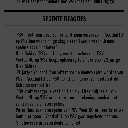
‘AZ wil Peer Koopmeiners niet verkopen aan Club Brugge’
RECENTE REACTIES
'PSV moet hem deze zomer echt gaan vervangen' - Voetbal4U
op
PSV kan waanzinnige slag slaan: ‘Twee ervaren Oranje-
spelers naar Eindhoven’
Niek Schiks (22) voorlopig eerste doelman bij PSV -
Voetbal4U
op
‘PSV hoopt oplossing te vinden voor 22-jarige
Niek Schiks’
'21-jarige Youssef Chermiti moet de nieuwe spits worden van
PSV' - Voetbal4U
op
‘PSV denkt aan komst van spits uit de
Schotse competitie’
'PSV stelt vraagprijs vast op tien á vijftien miljoen euro' -
Voetbal4U
op
‘PSV moet deze zomer rekening houden met
vertrek van vier sterspelers’
Peter Bosz over sterspeler van PSV: 'Voor 60 miljoen laten we
hem niet gaan' - Voetbal4U
op
PSV gaat ongekend cashen:
‘Eindhovense monsterdeals op komst’