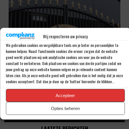
Wij respecteren uw privacy
We gebruiken cookies en vergelijkbare tools om je beter en persoonlijker te
kunnen helpen. Naast functionele cookies die ervoor zorgen dat de website
goed werkt plaatsen wij ook analytische cookies om voor jou de website
constant te verbeteren. Ook plaatsen we cookies van derde partijen zodat we
jouw gedrag op onze website kunnen volgen en je relevante content kunnen
TRANSFERGERUCHTEN
laten zien. Als je onze website goed wilt gebruiken dan is het nodig dat je onze
‘PSV WIL ZAKEN DOEN MET BAYERN MUNCHEN’
cookies accepteert. Dat doe je door op de 'button' hieronder de klikken...
JULI 24, 2025
Accepteer
Opties beheren
LAATSTE BERICHTEN