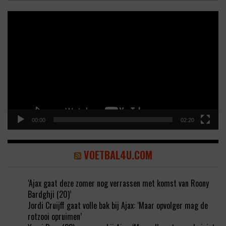
Video
Player
00:00
02:20
VOETBAL4U.COM
‘Ajax gaat deze zomer nog verrassen met komst van Roony
Bardghji (20)’
Jordi Cruijff gaat volle bak bij Ajax: ‘Maar opvolger mag de
rotzooi opruimen’