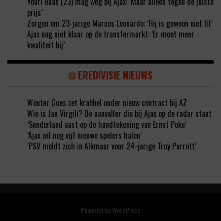
Youri Baas (23) mag weg bij Ajax: ‘Maar alleen tegen de juiste
prijs’
Zorgen om 23-jarige Marcos Leonardo: ‘Hij is gewoon niet fit’
Ajax nog niet klaar op de transfermarkt: ‘Er moet meer
kwaliteit bij’
EREDIVISIE NIEUWS
Wouter Goes zet krabbel onder nieuw contract bij AZ
Wie is Jan Virgili? De aanvaller die bij Ajax op de radar staat
‘Sunderland aast op de handtekening van Ernst Poku’
‘Ajax wil nog vijf nieuwe spelers halen’
‘PSV meldt zich in Alkmaar voor 24-jarige Troy Parrott’
Powered by
WordPress