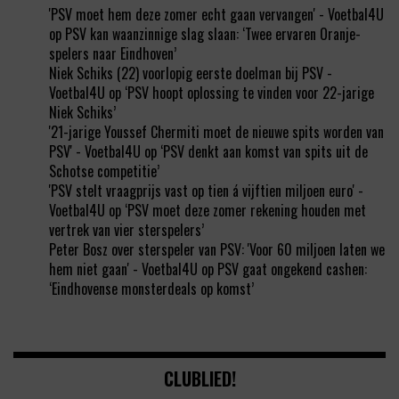
'PSV moet hem deze zomer echt gaan vervangen' - Voetbal4U
op
PSV kan waanzinnige slag slaan: ‘Twee ervaren Oranje-
spelers naar Eindhoven’
Niek Schiks (22) voorlopig eerste doelman bij PSV -
Voetbal4U
op
‘PSV hoopt oplossing te vinden voor 22-jarige
Niek Schiks’
'21-jarige Youssef Chermiti moet de nieuwe spits worden van
PSV' - Voetbal4U
op
‘PSV denkt aan komst van spits uit de
Schotse competitie’
'PSV stelt vraagprijs vast op tien á vijftien miljoen euro' -
Voetbal4U
op
‘PSV moet deze zomer rekening houden met
vertrek van vier sterspelers’
Peter Bosz over sterspeler van PSV: 'Voor 60 miljoen laten we
hem niet gaan' - Voetbal4U
op
PSV gaat ongekend cashen:
‘Eindhovense monsterdeals op komst’
CLUBLIED!