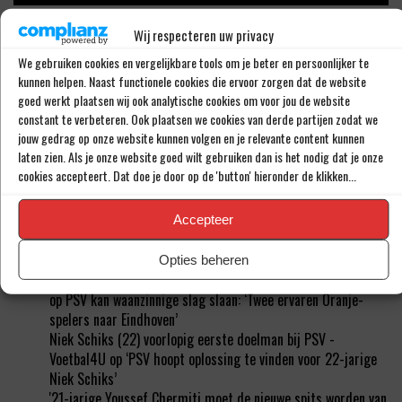
BUITENLANDS VOETBALNIEUWS
Wij respecteren uw privacy
We gebruiken cookies en vergelijkbare tools om je beter en persoonlijker te
Julian Brandt en Tolu Arokodare gaan de Eredivisie slopen
kunnen helpen. Naast functionele cookies die ervoor zorgen dat de website
DONE DEAL: Telstar versterkt zich met Harrie Kuster (20)
goed werkt plaatsen wij ook analytische cookies om voor jou de website
‘Kenny Tete zou een goede speler zijn voor Feyenoord’
constant te verbeteren. Ook plaatsen we cookies van derde partijen zodat we
‘Italiaanse topclub aast op de handtekening van Kenneth
jouw gedrag op onze website kunnen volgen en je relevante content kunnen
Taylor’
laten zien. Als je onze website goed wilt gebruiken dan is het nodig dat je onze
‘AZ wil Peer Koopmeiners niet verkopen aan Club Brugge’
cookies accepteert. Dat doe je door op de 'button' hieronder de klikken...
Accepteer
RECENTE REACTIES
Opties beheren
'PSV moet hem deze zomer echt gaan vervangen' - Voetbal4U
op
PSV kan waanzinnige slag slaan: ‘Twee ervaren Oranje-
spelers naar Eindhoven’
Niek Schiks (22) voorlopig eerste doelman bij PSV -
Voetbal4U
op
‘PSV hoopt oplossing te vinden voor 22-jarige
Niek Schiks’
'21-jarige Youssef Chermiti moet de nieuwe spits worden van