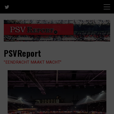
Skip
to
content
PSVReport
"EENDRACHT MAAKT MACHT"