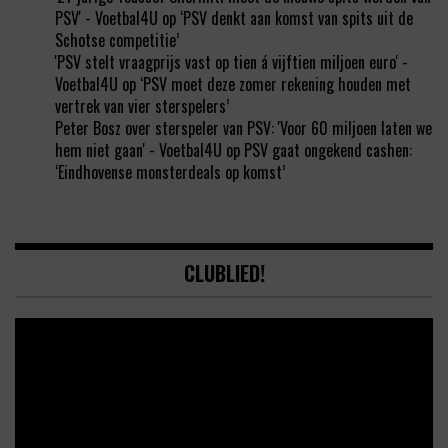
PSV' - Voetbal4U
op
‘PSV denkt aan komst van spits uit de
Schotse competitie’
'PSV stelt vraagprijs vast op tien á vijftien miljoen euro' -
Voetbal4U
op
‘PSV moet deze zomer rekening houden met
vertrek van vier sterspelers’
Peter Bosz over sterspeler van PSV: 'Voor 60 miljoen laten we
hem niet gaan' - Voetbal4U
op
PSV gaat ongekend cashen:
‘Eindhovense monsterdeals op komst’
CLUBLIED!
Video
Player