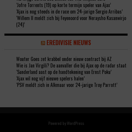
‘Jofre Torrents (19) op korte termijn speler van Ajax’
‘Ajax is nog steeds in de race om 24-jarige Sergio Arribas’
‘Willem II meldt zich bij Feyenoord voor Neraysho Kasanwirjo
(24)’
EREDIVISIE NIEUWS
Wouter Goes zet krabbel onder nieuw contract bij AZ
Wie is Jan Virgili? De aanvaller die bij Ajax op de radar staat
‘Sunderland aast op de handtekening van Ernst Poku’
‘Ajax wil nog vijf nieuwe spelers halen’
‘PSV meldt zich in Alkmaar voor 24-jarige Troy Parrott’
Powered by
WordPress