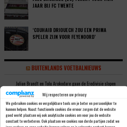
JAAR BIJ FC TWENTE
‘COUHAIB DRIOUECH ZOU EEN PRIMA
SPELER ZIJN VOOR FEYENOORD’
BUITENLANDS VOETBALNIEUWS
Julian Brandt en Tolu Arokodare gaan de Eredivisie slopen
DONE DEAL: Telstar versterkt zich met Harrie Kuster (20)
Wij respecteren uw privacy
‘Kenny Tete zou een goede speler zijn voor Feyenoord’
‘Italiaanse topclub aast op de handtekening van Kenneth
We gebruiken cookies en vergelijkbare tools om je beter en persoonlijker te
Taylor’
kunnen helpen. Naast functionele cookies die ervoor zorgen dat de website
‘AZ wil Peer Koopmeiners niet verkopen aan Club Brugge’
goed werkt plaatsen wij ook analytische cookies om voor jou de website
constant te verbeteren. Ook plaatsen we cookies van derde partijen zodat we
jouw gedrag op onze website kunnen volgen en je relevante content kunnen