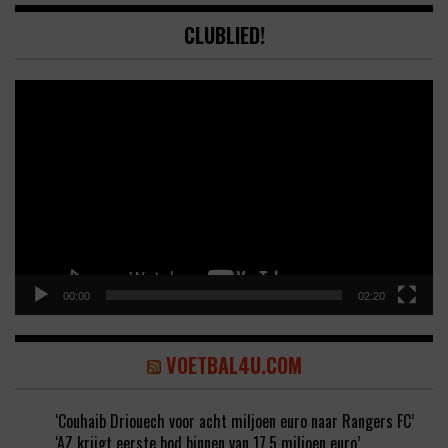
CLUBLIED!
Video
Player
00:00
02:20
VOETBAL4U.COM
‘Couhaib Driouech voor acht miljoen euro naar Rangers FC’
‘AZ krijgt eerste bod binnen van 17,5 miljoen euro’