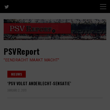
Skip
to
content
PSVReport
"EENDRACHT MAAKT MACHT"
NIEUWS
‘PSV VOLGT ANDERLECHT-SENSATIE’
JANUARI 2, 2011