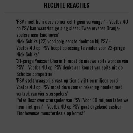
RECENTE REACTIES
'PSV moet hem deze zomer echt gaan vervangen' - Voetbal4U
op
PSV kan waanzinnige slag slaan: ‘Twee ervaren Oranje-
spelers naar Eindhoven’
Niek Schiks (22) voorlopig eerste doelman bij PSV -
Voetbal4U
op
‘PSV hoopt oplossing te vinden voor 22-jarige
Niek Schiks’
'21-jarige Youssef Chermiti moet de nieuwe spits worden van
PSV' - Voetbal4U
op
‘PSV denkt aan komst van spits uit de
Schotse competitie’
'PSV stelt vraagprijs vast op tien á vijftien miljoen euro' -
Voetbal4U
op
‘PSV moet deze zomer rekening houden met
vertrek van vier sterspelers’
Peter Bosz over sterspeler van PSV: 'Voor 60 miljoen laten we
hem niet gaan' - Voetbal4U
op
PSV gaat ongekend cashen:
‘Eindhovense monsterdeals op komst’