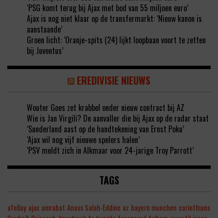
‘PSG komt terug bij Ajax met bod van 55 miljoen euro’
Ajax is nog niet klaar op de transfermarkt: ‘Nieuw kanon is
aanstaande’
Groen licht: ‘Oranje-spits (24) lijkt loopbaan voort te zetten
bij Juventus’
EREDIVISIE NIEUWS
Wouter Goes zet krabbel onder nieuw contract bij AZ
Wie is Jan Virgili? De aanvaller die bij Ajax op de radar staat
‘Sunderland aast op de handtekening van Ernst Poku’
‘Ajax wil nog vijf nieuwe spelers halen’
‘PSV meldt zich in Alkmaar voor 24-jarige Troy Parrott’
TAGS
afellay
ajax
amrabat
Anass Salah-Eddine
az
bayern munchen
corinthians