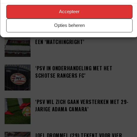
Accepteer
LAATSTE BERICHTEN
Opties beheren
PSV LAAT SPITS GAAN MAAR BEDING WEL
EEN ‘MATCHINGRIGHT’
‘PSV IN ONDERHANDELING MET HET
SCHOTSE RANGERS FC’
‘PSV WIL ZICH GAAN VERSTERKEN MET 29-
JARIGE ADAMA CAMARA’
JOEL DROMMEL (29) TEKENT VOOR VIER