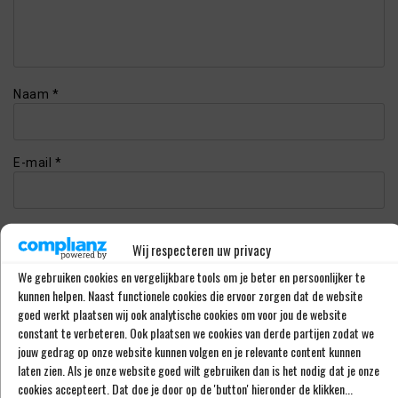
Naam
*
E-mail
*
Website
Wij respecteren uw privacy
We gebruiken cookies en vergelijkbare tools om je beter en persoonlijker te
kunnen helpen. Naast functionele cookies die ervoor zorgen dat de website
goed werkt plaatsen wij ook analytische cookies om voor jou de website
constant te verbeteren. Ook plaatsen we cookies van derde partijen zodat we
jouw gedrag op onze website kunnen volgen en je relevante content kunnen
This site uses Akismet to reduce spam.
Learn how your
comment data is processed.
laten zien. Als je onze website goed wilt gebruiken dan is het nodig dat je onze
cookies accepteert. Dat doe je door op de 'button' hieronder de klikken...