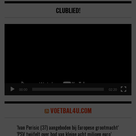
CLUBLIED!
Video
Player
00:00
02:20
VOETBAL4U.COM
‘Ivan Perisic (37) aangeboden bij Europese grootmacht’
‘PSV twijfelt over bod van kleine acht miljoen euro’