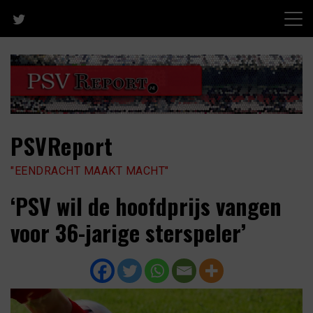
Skip
to
content
PSVReport
"EENDRACHT MAAKT MACHT"
‘PSV wil de hoofdprijs vangen
voor 36-jarige sterspeler’