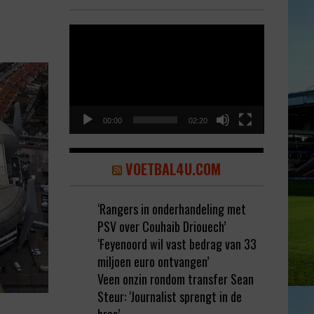
Video
Player
00:00
02:20
VOETBAL4U.COM
‘Rangers in onderhandeling met
PSV over Couhaib Driouech’
‘Feyenoord wil vast bedrag van 33
miljoen euro ontvangen’
Veen onzin rondom transfer Sean
Steur: ‘Journalist sprengt in de