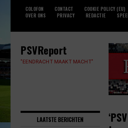
Skip
COLOFON
CONTACT
COOKIE POLICY (EU)
to
OVER ONS
PRIVACY
REDACTIE
SPEE
content
PSVReport
"EENDRACHT MAAKT MACHT"
‘PSV
LAATSTE BERICHTEN