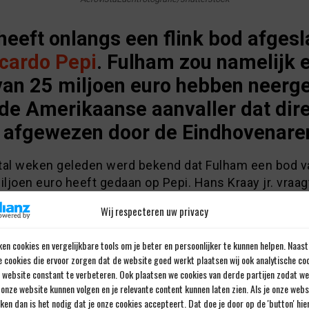
eeft onlangs een flink bod afges
cardo Pepi
. Fulham zou namelijk 
van 25 miljoen euro hebben neerg
de Amerikaanse aanvaller dat dir
 afgewezen door de Eindhovenare
tal weken geleden werd bekend dat Fulham een bod v
iljoen euro heeft gedaan op Pepi. Hans Kraay jr. vraa
an af of de club uit de Premier League een miljoenen
Wij respecteren uw privacy
eboden. “Hebben die gewoon dertig miljoen euro gebo
ESPN-analist Kraay aan Brands in Goedemorgen Eredivi
en cookies en vergelijkbare tools om je beter en persoonlijker te kunnen helpen. Naast
e cookies die ervoor zorgen dat de website goed werkt plaatsen wij ook analytische co
 miljoen euro”, is het resolute antwoord van de alge
e website constant te verbeteren. Ook plaatsen we cookies van derde partijen zodat we
ur van de Eindhovenaren. “Earnest heeft dan wel even
onze website kunnen volgen en je relevante content kunnen laten zien. Als je onze web
, maar daar hoeven we niet over na te denken. We will
iken dan is het nodig dat je onze cookies accepteert. Dat doe je door op de 'button' hi