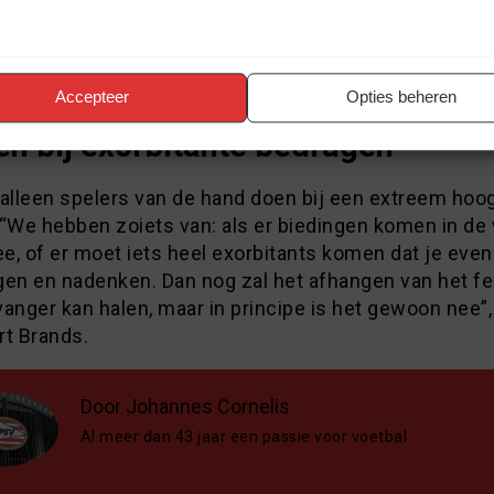
verkopen in de winter. Er is geen financiële noodzaa
llen kampioen worden. Dat is het allerbelangrijkste”, 
 die een boodschap heeft voor de andere clubs. “We zi
 te wachten om spelers te kopen.”
Accepteer
Opties beheren
en bij exorbitante bedragen”
 alleen spelers van de hand doen bij een extreem hoo
 “We hebben zoiets van: als er biedingen komen in de 
ee, of er moet iets heel exorbitants komen dat je eve
en en nadenken. Dan nog zal het afhangen van het fei
anger kan halen, maar in principe is het gewoon nee”,
rt Brands.
Door Johannes Cornelis
Al meer dan 43 jaar een passie voor voetbal.