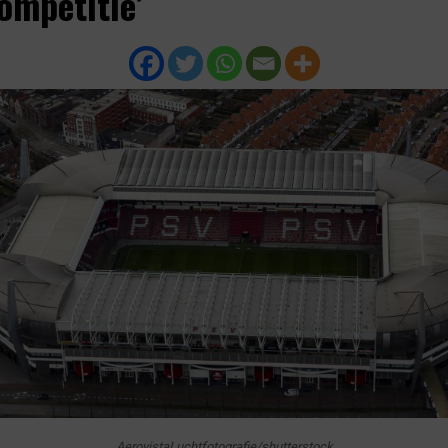
ompetitie’
AerovistaLuchtfotografie/shutterstock