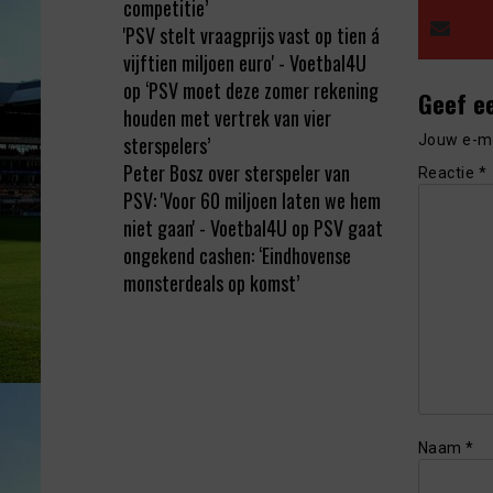
competitie’
'PSV stelt vraagprijs vast op tien á
vijftien miljoen euro' - Voetbal4U
op
‘PSV moet deze zomer rekening
Geef e
houden met vertrek van vier
Jouw e-ma
sterspelers’
Peter Bosz over sterspeler van
Reactie
*
PSV: 'Voor 60 miljoen laten we hem
niet gaan' - Voetbal4U
op
PSV gaat
ongekend cashen: ‘Eindhovense
monsterdeals op komst’
Naam
*