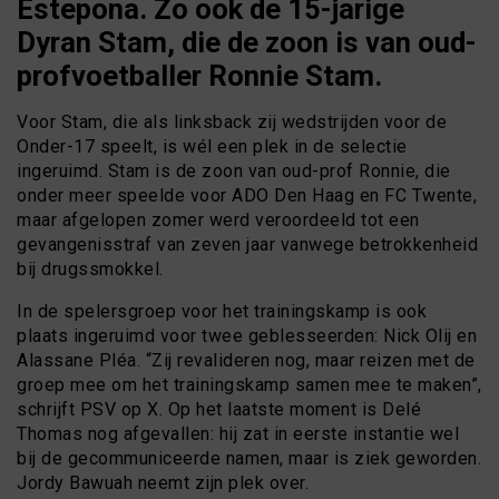
Estepona. Zo ook de 15-jarige
Dyran Stam, die de zoon is van oud-
profvoetballer Ronnie Stam.
Voor Stam, die als linksback zij wedstrijden voor de
Onder-17 speelt, is wél een plek in de selectie
ingeruimd. Stam is de zoon van oud-prof Ronnie, die
onder meer speelde voor ADO Den Haag en FC Twente,
maar afgelopen zomer werd veroordeeld tot een
gevangenisstraf van zeven jaar vanwege betrokkenheid
bij drugssmokkel.
In de spelersgroep voor het trainingskamp is ook
plaats ingeruimd voor twee geblesseerden: Nick Olij en
Alassane Pléa. “Zij revalideren nog, maar reizen met de
groep mee om het trainingskamp samen mee te maken”,
schrijft PSV op X. Op het laatste moment is Delé
Thomas nog afgevallen: hij zat in eerste instantie wel
bij de gecommuniceerde namen, maar is ziek geworden.
Jordy Bawuah neemt zijn plek over.