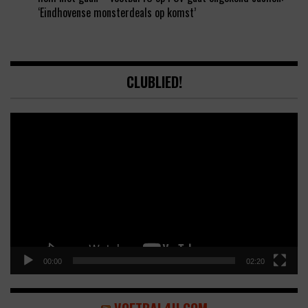
‘Eindhovense monsterdeals op komst’
CLUBLIED!
Video
Player
00:00
02:20