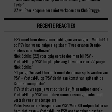
Taylor’
‘AZ wil Peer Koopmeiners niet verkopen aan Club Brugge’
RECENTE REACTIES
'PSV moet hem deze zomer echt gaan vervangen' - Voetbal4U
op
PSV kan waanzinnige slag slaan: ‘Twee ervaren Oranje-
spelers naar Eindhoven’
Niek Schiks (22) voorlopig eerste doelman bij PSV -
Voetbal4U
op
‘PSV hoopt oplossing te vinden voor 22-jarige
Niek Schiks’
'21-jarige Youssef Chermiti moet de nieuwe spits worden van
PSV' - Voetbal4U
op
‘PSV denkt aan komst van spits uit de
Schotse competitie’
'PSV stelt vraagprijs vast op tien á vijftien miljoen euro' -
Voetbal4U
op
‘PSV moet deze zomer rekening houden met
vertrek van vier sterspelers’
Peter Bosz over sterspeler van PSV: 'Voor 60 miljoen laten we
hem niet gaan' - Voetbal4U
op
PSV gaat ongekend cashen: