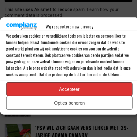
This site uses Akismet to reduce spam.
Learn how your
comment data is processed.
Wij respecteren uw privacy
We gebruiken cookies en vergelijkbare tools om je beter en persoonlijker te
LAATSTE BERICHTEN
kunnen helpen. Naast functionele cookies die ervoor zorgen dat de website
goed werkt plaatsen wij ook analytische cookies om voor jou de website
constant te verbeteren. Ook plaatsen we cookies van derde partijen zodat we
PSV LAAT SPITS GAAN MAAR BEDING WEL
jouw gedrag op onze website kunnen volgen en je relevante content kunnen
EEN ‘MATCHINGRIGHT’
laten zien. Als je onze website goed wilt gebruiken dan is het nodig dat je onze
cookies accepteert. Dat doe je door op de 'button' hieronder de klikken...
Accepteer
‘PSV IN ONDERHANDELING MET HET
SCHOTSE RANGERS FC’
Opties beheren
‘PSV WIL ZICH GAAN VERSTERKEN MET 29-
JARIGE ADAMA CAMARA’