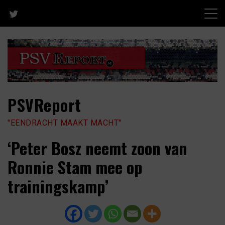
Skip
to
content
PSVReport
"EENDRACHT MAAKT MACHT"
‘Peter Bosz neemt zoon van
Ronnie Stam mee op
trainingskamp’