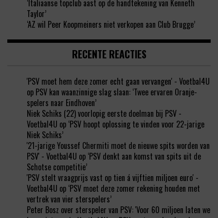
‘Italiaanse topclub aast op de handtekening van Kenneth
Taylor’
‘AZ wil Peer Koopmeiners niet verkopen aan Club Brugge’
RECENTE REACTIES
'PSV moet hem deze zomer echt gaan vervangen' - Voetbal4U
op
PSV kan waanzinnige slag slaan: ‘Twee ervaren Oranje-
spelers naar Eindhoven’
Niek Schiks (22) voorlopig eerste doelman bij PSV -
Voetbal4U
op
‘PSV hoopt oplossing te vinden voor 22-jarige
Niek Schiks’
'21-jarige Youssef Chermiti moet de nieuwe spits worden van
PSV' - Voetbal4U
op
‘PSV denkt aan komst van spits uit de
Schotse competitie’
'PSV stelt vraagprijs vast op tien á vijftien miljoen euro' -
Voetbal4U
op
‘PSV moet deze zomer rekening houden met
vertrek van vier sterspelers’
Peter Bosz over sterspeler van PSV: 'Voor 60 miljoen laten we