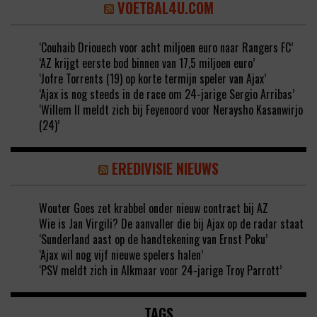
VOETBAL4U.COM
‘Couhaib Driouech voor acht miljoen euro naar Rangers FC’
‘AZ krijgt eerste bod binnen van 17,5 miljoen euro’
‘Jofre Torrents (19) op korte termijn speler van Ajax’
‘Ajax is nog steeds in de race om 24-jarige Sergio Arribas’
‘Willem II meldt zich bij Feyenoord voor Neraysho Kasanwirjo
(24)’
EREDIVISIE NIEUWS
Wouter Goes zet krabbel onder nieuw contract bij AZ
Wie is Jan Virgili? De aanvaller die bij Ajax op de radar staat
‘Sunderland aast op de handtekening van Ernst Poku’
‘Ajax wil nog vijf nieuwe spelers halen’
‘PSV meldt zich in Alkmaar voor 24-jarige Troy Parrott’
TAGS