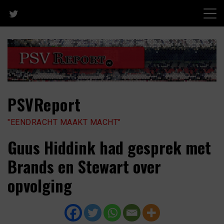
Skip
to
content
PSVReport
"EENDRACHT MAAKT MACHT"
Guus Hiddink had gesprek met
Brands en Stewart over
opvolging