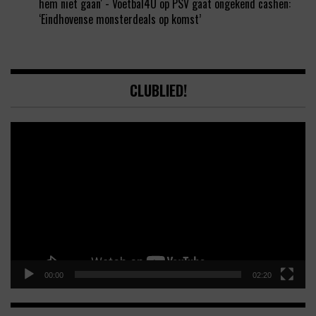
hem niet gaan' - Voetbal4U
op
PSV gaat ongekend cashen:
‘Eindhovense monsterdeals op komst’
CLUBLIED!
Video
Player
00:00
02:20