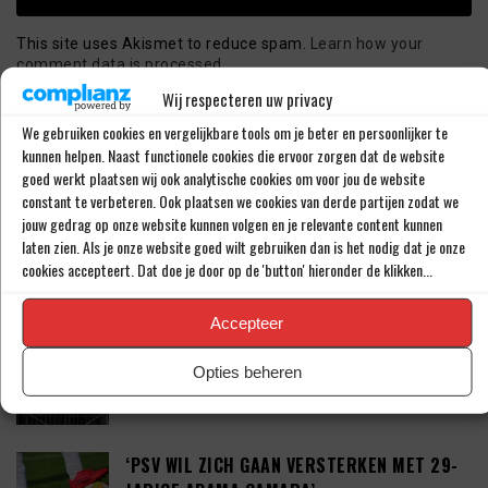
This site uses Akismet to reduce spam.
Learn how your
comment data is processed.
Wij respecteren uw privacy
We gebruiken cookies en vergelijkbare tools om je beter en persoonlijker te
kunnen helpen. Naast functionele cookies die ervoor zorgen dat de website
LAATSTE BERICHTEN
goed werkt plaatsen wij ook analytische cookies om voor jou de website
constant te verbeteren. Ook plaatsen we cookies van derde partijen zodat we
jouw gedrag op onze website kunnen volgen en je relevante content kunnen
PSV LAAT SPITS GAAN MAAR BEDING WEL
laten zien. Als je onze website goed wilt gebruiken dan is het nodig dat je onze
EEN ‘MATCHINGRIGHT’
cookies accepteert. Dat doe je door op de 'button' hieronder de klikken...
Accepteer
‘PSV IN ONDERHANDELING MET HET
SCHOTSE RANGERS FC’
Opties beheren
‘PSV WIL ZICH GAAN VERSTERKEN MET 29-