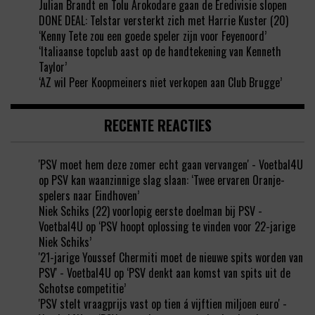
Julian Brandt en Tolu Arokodare gaan de Eredivisie slopen
DONE DEAL: Telstar versterkt zich met Harrie Kuster (20)
‘Kenny Tete zou een goede speler zijn voor Feyenoord’
‘Italiaanse topclub aast op de handtekening van Kenneth
Taylor’
‘AZ wil Peer Koopmeiners niet verkopen aan Club Brugge’
RECENTE REACTIES
'PSV moet hem deze zomer echt gaan vervangen' - Voetbal4U
op
PSV kan waanzinnige slag slaan: ‘Twee ervaren Oranje-
spelers naar Eindhoven’
Niek Schiks (22) voorlopig eerste doelman bij PSV -
Voetbal4U
op
‘PSV hoopt oplossing te vinden voor 22-jarige
Niek Schiks’
'21-jarige Youssef Chermiti moet de nieuwe spits worden van
PSV' - Voetbal4U
op
‘PSV denkt aan komst van spits uit de
Schotse competitie’
'PSV stelt vraagprijs vast op tien á vijftien miljoen euro' -