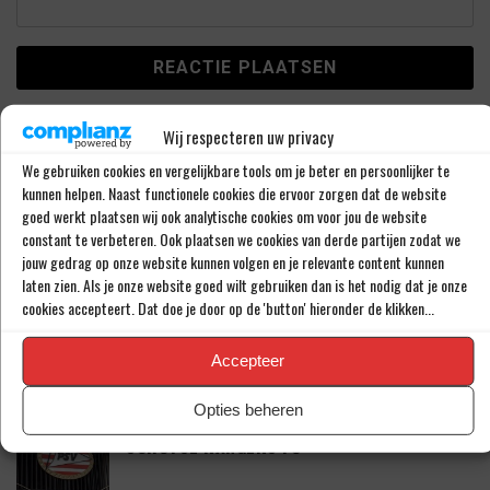
This site uses Akismet to reduce spam.
Learn how your
Wij respecteren uw privacy
comment data is processed.
We gebruiken cookies en vergelijkbare tools om je beter en persoonlijker te
kunnen helpen. Naast functionele cookies die ervoor zorgen dat de website
goed werkt plaatsen wij ook analytische cookies om voor jou de website
LAATSTE BERICHTEN
constant te verbeteren. Ook plaatsen we cookies van derde partijen zodat we
jouw gedrag op onze website kunnen volgen en je relevante content kunnen
laten zien. Als je onze website goed wilt gebruiken dan is het nodig dat je onze
PSV LAAT SPITS GAAN MAAR BEDING WEL
cookies accepteert. Dat doe je door op de 'button' hieronder de klikken...
EEN ‘MATCHINGRIGHT’
Accepteer
Opties beheren
‘PSV IN ONDERHANDELING MET HET
SCHOTSE RANGERS FC’