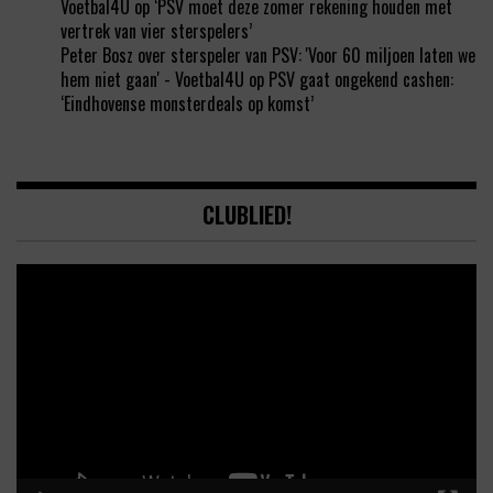
Voetbal4U
op
‘PSV moet deze zomer rekening houden met
vertrek van vier sterspelers’
Peter Bosz over sterspeler van PSV: 'Voor 60 miljoen laten we
hem niet gaan' - Voetbal4U
op
PSV gaat ongekend cashen:
‘Eindhovense monsterdeals op komst’
CLUBLIED!
Video
Player