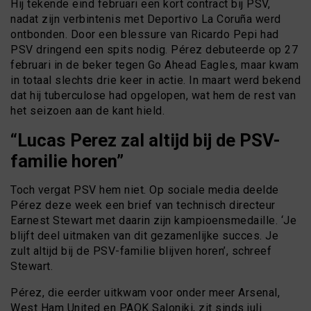
Hij tekende eind februari een kort contract bij PSV,
nadat zijn verbintenis met Deportivo La Coruña werd
ontbonden. Door een blessure van Ricardo Pepi had
PSV dringend een spits nodig. Pérez debuteerde op 27
februari in de beker tegen Go Ahead Eagles, maar kwam
in totaal slechts drie keer in actie. In maart werd bekend
dat hij tuberculose had opgelopen, wat hem de rest van
het seizoen aan de kant hield.
“Lucas Perez zal altijd bij de PSV-
familie horen”
Toch vergat PSV hem niet. Op sociale media deelde
Pérez deze week een brief van technisch directeur
Earnest Stewart met daarin zijn kampioensmedaille. ‘Je
blijft deel uitmaken van dit gezamenlijke succes. Je
zult altijd bij de PSV-familie blijven horen’, schreef
Stewart.
Pérez, die eerder uitkwam voor onder meer Arsenal,
West Ham United en PAOK Saloniki, zit sinds juli