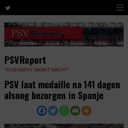
Skip
to
content
PSVReport
"EENDRACHT MAAKT MACHT"
PSV laat medaille na 141 dagen
alsnog bezorgen in Spanje