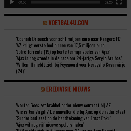
00:00
02:20
VOETBAL4U.COM
‘Couhaib Driouech voor acht miljoen euro naar Rangers FC’
‘AZ krijgt eerste bod binnen van 17,5 miljoen euro’
‘Jofre Torrents (19) op korte termijn speler van Ajax’
‘Ajax is nog steeds in de race om 24-jarige Sergio Arribas’
‘Willem II meldt zich bij Feyenoord voor Neraysho Kasanwirjo
(24)’
EREDIVISIE NIEUWS
Wouter Goes zet krabbel onder nieuw contract bij AZ
Wie is Jan Virgili? De aanvaller die bij Ajax op de radar staat
‘Sunderland aast op de handtekening van Ernst Poku’
‘Ajax wil nog vijf nieuwe spelers halen’