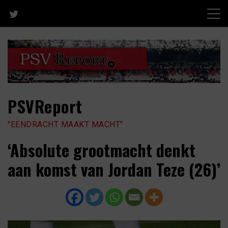
Skip
to
content
PSVReport
"EENDRACHT MAAKT MACHT"
‘Absolute grootmacht denkt
aan komst van Jordan Teze (26)’