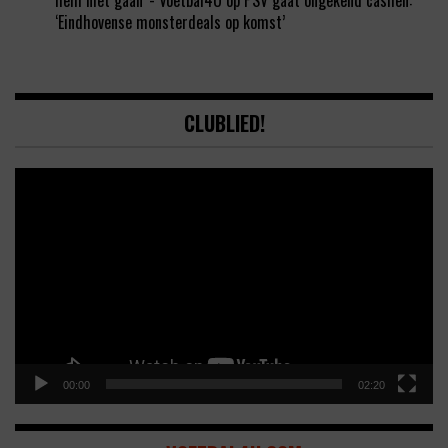
hem niet gaan' - Voetbal4U
op
PSV gaat ongekend cashen:
‘Eindhovense monsterdeals op komst’
CLUBLIED!
Video
Player
00:00
02:20