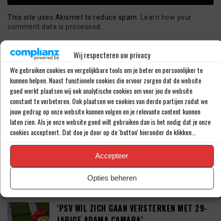
This site uses Akismet to reduce spam.
Learn how your
comment data is processed.
Wij respecteren uw privacy
LAATSTE BERICHTEN
We gebruiken cookies en vergelijkbare tools om je beter en persoonlijker te
kunnen helpen. Naast functionele cookies die ervoor zorgen dat de website
goed werkt plaatsen wij ook analytische cookies om voor jou de website
PSV LAAT SPITS GAAN MAAR BEDING WEL
constant te verbeteren. Ook plaatsen we cookies van derde partijen zodat we
EEN ‘MATCHINGRIGHT’
jouw gedrag op onze website kunnen volgen en je relevante content kunnen
laten zien. Als je onze website goed wilt gebruiken dan is het nodig dat je onze
cookies accepteert. Dat doe je door op de 'button' hieronder de klikken...
‘PSV IN ONDERHANDELING MET HET
Accepteer
SCHOTSE RANGERS FC’
Opties beheren
‘PSV WIL ZICH GAAN VERSTERKEN MET 29-
JARIGE ADAMA CAMARA’