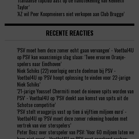
‘Italiaanse topclub aast op de handtekening van Kenneth
Taylor’
‘AZ wil Peer Koopmeiners niet verkopen aan Club Brugge’
RECENTE REACTIES
'PSV moet hem deze zomer echt gaan vervangen' - Voetbal4U
op
PSV kan waanzinnige slag slaan: ‘Twee ervaren Oranje-
spelers naar Eindhoven’
Niek Schiks (22) voorlopig eerste doelman bij PSV -
Voetbal4U
op
‘PSV hoopt oplossing te vinden voor 22-jarige
Niek Schiks’
'21-jarige Youssef Chermiti moet de nieuwe spits worden van
PSV' - Voetbal4U
op
‘PSV denkt aan komst van spits uit de
Schotse competitie’
'PSV stelt vraagprijs vast op tien á vijftien miljoen euro' -
Voetbal4U
op
‘PSV moet deze zomer rekening houden met
vertrek van vier sterspelers’
Peter Bosz over sterspeler van PSV: 'Voor 60 miljoen laten we