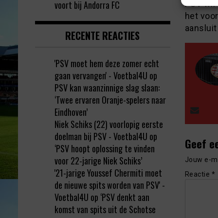
PSV wil 
voort bij Andorra FC
het voor
aansluit
RECENTE REACTIES
'PSV moet hem deze zomer echt
gaan vervangen' - Voetbal4U
op
PSV kan waanzinnige slag slaan:
‘Twee ervaren Oranje-spelers naar
Eindhoven’
Niek Schiks (22) voorlopig eerste
doelman bij PSV - Voetbal4U
op
Geef e
‘PSV hoopt oplossing te vinden
voor 22-jarige Niek Schiks’
Jouw e-ma
'21-jarige Youssef Chermiti moet
Reactie
*
de nieuwe spits worden van PSV' -
Voetbal4U
op
‘PSV denkt aan
komst van spits uit de Schotse