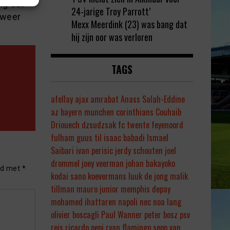
ng dat
24-jarige Troy Parrott’
 weer
Mexx Meerdink (23) was bang dat
hij zijn oor was verloren
TAGS
afellay
ajax
amrabat
Anass Salah-Eddine
az
bayern munchen
corinthians
Couhaib
Driouech
dzsudzsak
fc twente
feyenoord
fulham
guus til
isaac babadi
Ismael
Saibari
ivan perisic
jerdy schouten
joel
drommel
joey veerman
johan bakayoko
rd met
*
kodai sano
koevermans
luuk de jong
malik
tillman
mauro junior
memphis depay
mohamed ihattaren
napoli
nec
noa lang
olivier boscagli
Paul Wanner
peter bosz
psv
reis
ricardo pepi
ryan flamingo
sepp van