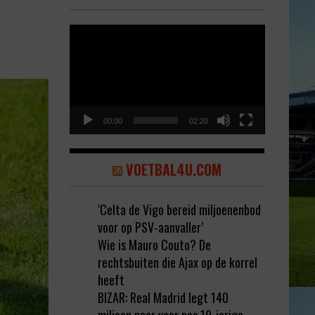
Video
Player
00:00
02:20
VOETBAL4U.COM
‘Celta de Vigo bereid miljoenenbod
voor op PSV-aanvaller’
Wie is Mauro Couto? De
rechtsbuiten die Ajax op de korrel
heeft
BIZAR: Real Madrid legt 140