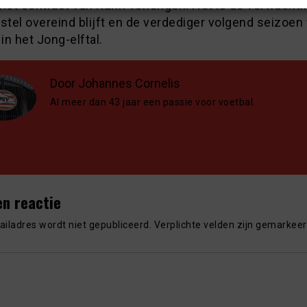
het contract van Kuhn verlengen. Het is de verwachti
stel overeind blijft en de verdediger volgend seizoen
 in het Jong-elftal.
Door Johannes Cornelis
Al meer dan 43 jaar een passie voor voetbal.
en reactie
iladres wordt niet gepubliceerd.
Verplichte velden zijn gemarkee