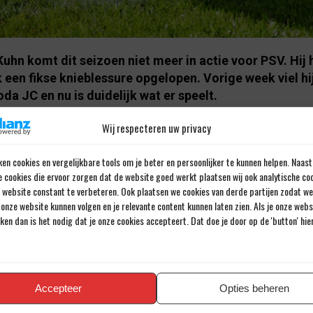
uhn komt dit seizoen niet meer in actie voor PSV. Hij 
 een fikse knieblessure opgelopen. Vorige week viel hij
da JC en nu is duidelijk wat er speelt.
Wij respecteren uw privacy
hovens Dagblad weet: “Er is goede hoop dat hij in de 
bereiding op voetbaljaar 2025-2026 weer kan aansluit
en cookies en vergelijkbare tools om je beter en persoonlijker te kunnen helpen. Naast
t de revalidatie wel goed verlopen.” Jong PSV speeld
e cookies die ervoor zorgen dat de website goed werkt plaatsen wij ook analytische co
avond de uitwedstrijd tegen Helmond Sport, maar Kuh
e website constant te verbeteren. Ook plaatsen we cookies van derde partijen zodat we
gkeer in zijn geboorteplaats missen. Het zou niet gaa
onze website kunnen volgen en je relevante content kunnen laten zien. Als je onze web
de kruisband, zo klinkt het. Wel moet het PSV-talent,
iken dan is het nodig dat je onze cookies accepteert. Dat doe je door op de 'button' hi
denvelder uit de voeten kan, dus minimaal een aantal
n.
e seizoen voor Wessel Kuhn
Accepteer
Opties beheren