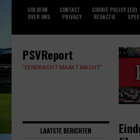
Skip
COLOFON
CONTACT
COOKIE POLICY (EU)
to
OVER ONS
PRIVACY
REDACTIE
SPEE
content
PSVReport
"EENDRACHT MAAKT MACHT"
Eind
LAATSTE BERICHTEN