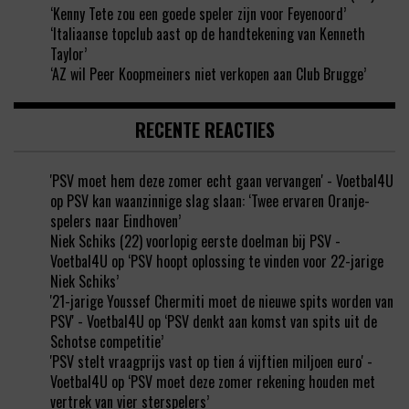
‘Kenny Tete zou een goede speler zijn voor Feyenoord’
‘Italiaanse topclub aast op de handtekening van Kenneth
Taylor’
‘AZ wil Peer Koopmeiners niet verkopen aan Club Brugge’
RECENTE REACTIES
'PSV moet hem deze zomer echt gaan vervangen' - Voetbal4U
op
PSV kan waanzinnige slag slaan: ‘Twee ervaren Oranje-
spelers naar Eindhoven’
Niek Schiks (22) voorlopig eerste doelman bij PSV -
Voetbal4U
op
‘PSV hoopt oplossing te vinden voor 22-jarige
Niek Schiks’
'21-jarige Youssef Chermiti moet de nieuwe spits worden van
PSV' - Voetbal4U
op
‘PSV denkt aan komst van spits uit de
Schotse competitie’
'PSV stelt vraagprijs vast op tien á vijftien miljoen euro' -
Voetbal4U
op
‘PSV moet deze zomer rekening houden met
vertrek van vier sterspelers’