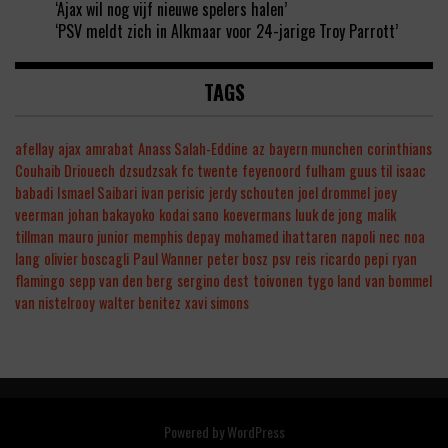
‘Ajax wil nog vijf nieuwe spelers halen’
‘PSV meldt zich in Alkmaar voor 24-jarige Troy Parrott’
TAGS
afellay
ajax
amrabat
Anass Salah-Eddine
az
bayern munchen
corinthians
Couhaib Driouech
dzsudzsak
fc twente
feyenoord
fulham
guus til
isaac
babadi
Ismael Saibari
ivan perisic
jerdy schouten
joel drommel
joey
veerman
johan bakayoko
kodai sano
koevermans
luuk de jong
malik
tillman
mauro junior
memphis depay
mohamed ihattaren
napoli
nec
noa
lang
olivier boscagli
Paul Wanner
peter bosz
psv
reis
ricardo pepi
ryan
flamingo
sepp van den berg
sergino dest
toivonen
tygo land
van bommel
van nistelrooy
walter benitez
xavi simons
Powered by
WordPress