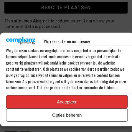
This site uses Akismet to reduce spam.
Learn how your
comment data is processed.
Wij respecteren uw privacy
We gebruiken cookies en vergelijkbare tools om je beter en persoonlijker te
LAATSTE BERICHTEN
kunnen helpen. Naast functionele cookies die ervoor zorgen dat de website
goed werkt plaatsen wij ook analytische cookies om voor jou de website
constant te verbeteren. Ook plaatsen we cookies van derde partijen zodat we
PSV LAAT SPITS GAAN MAAR BEDING WEL
jouw gedrag op onze website kunnen volgen en je relevante content kunnen
EEN ‘MATCHINGRIGHT’
laten zien. Als je onze website goed wilt gebruiken dan is het nodig dat je onze
cookies accepteert. Dat doe je door op de 'button' hieronder de klikken...
‘PSV IN ONDERHANDELING MET HET
Accepteer
SCHOTSE RANGERS FC’
Opties beheren