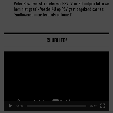
Peter Bosz over sterspeler van PSV: 'Voor 60 miljoen laten we
hem niet gaan' - Voetbal4U
op
PSV gaat ongekend cashen:
‘Eindhovense monsterdeals op komst’
CLUBLIED!
Video
Player
00:00
02:20