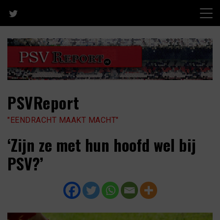
Skip
to
content
PSVReport
"EENDRACHT MAAKT MACHT"
‘Zijn ze met hun hoofd wel bij
PSV?’