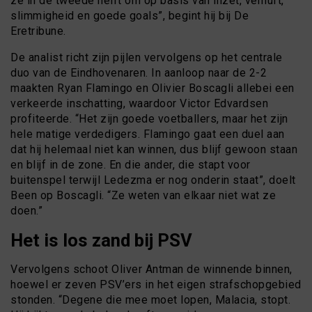
ze in de tweede helft om op basis van inzet, vernuft,
slimmigheid en goede goals”, begint hij bij De
Eretribune.
De analist richt zijn pijlen vervolgens op het centrale
duo van de Eindhovenaren. In aanloop naar de 2-2
maakten Ryan Flamingo en Olivier Boscagli allebei een
verkeerde inschatting, waardoor Victor Edvardsen
profiteerde. “Het zijn goede voetballers, maar het zijn
hele matige verdedigers. Flamingo gaat een duel aan
dat hij helemaal niet kan winnen, dus blijf gewoon staan
en blijf in de zone. En die ander, die stapt voor
buitenspel terwijl Ledezma er nog onderin staat”, doelt
Been op Boscagli. “Ze weten van elkaar niet wat ze
doen.”
Het is los zand bij PSV
Vervolgens schoot Oliver Antman de winnende binnen,
hoewel er zeven PSV’ers in het eigen strafschopgebied
stonden. “Degene die mee moet lopen, Malacia, stopt.