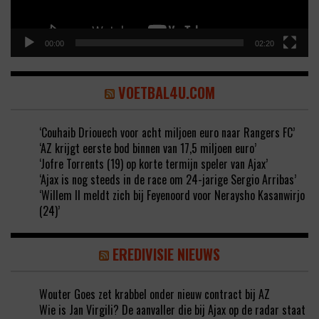
00:00
02:20
VOETBAL4U.COM
‘Couhaib Driouech voor acht miljoen euro naar Rangers FC’
‘AZ krijgt eerste bod binnen van 17,5 miljoen euro’
‘Jofre Torrents (19) op korte termijn speler van Ajax’
‘Ajax is nog steeds in de race om 24-jarige Sergio Arribas’
‘Willem II meldt zich bij Feyenoord voor Neraysho Kasanwirjo
(24)’
EREDIVISIE NIEUWS
Wouter Goes zet krabbel onder nieuw contract bij AZ
Wie is Jan Virgili? De aanvaller die bij Ajax op de radar staat