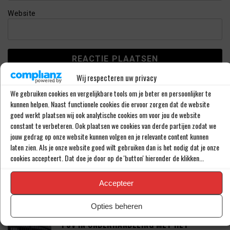
Website
Wij respecteren uw privacy
This site uses Akismet to reduce spam.
Learn how your
comment data is processed.
We gebruiken cookies en vergelijkbare tools om je beter en persoonlijker te
kunnen helpen. Naast functionele cookies die ervoor zorgen dat de website
goed werkt plaatsen wij ook analytische cookies om voor jou de website
constant te verbeteren. Ook plaatsen we cookies van derde partijen zodat we
LAATSTE BERICHTEN
jouw gedrag op onze website kunnen volgen en je relevante content kunnen
laten zien. Als je onze website goed wilt gebruiken dan is het nodig dat je onze
cookies accepteert. Dat doe je door op de 'button' hieronder de klikken...
PSV LAAT SPITS GAAN MAAR BEDING WEL
EEN ‘MATCHINGRIGHT’
Accepteer
Opties beheren
‘PSV IN ONDERHANDELING MET HET