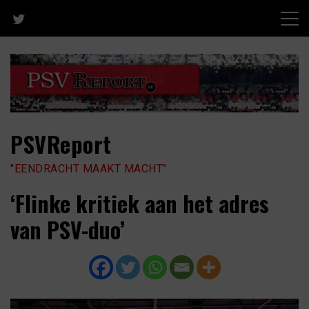
Skip
to
content
PSVReport
"EENDRACHT MAAKT MACHT"
‘Flinke kritiek aan het adres
van PSV-duo’