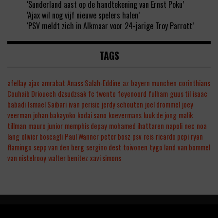
‘Sunderland aast op de handtekening van Ernst Poku’
‘Ajax wil nog vijf nieuwe spelers halen’
‘PSV meldt zich in Alkmaar voor 24-jarige Troy Parrott’
TAGS
afellay
ajax
amrabat
Anass Salah-Eddine
az
bayern munchen
corinthians
Couhaib Driouech
dzsudzsak
fc twente
feyenoord
fulham
guus til
isaac
babadi
Ismael Saibari
ivan perisic
jerdy schouten
joel drommel
joey
veerman
johan bakayoko
kodai sano
koevermans
luuk de jong
malik
tillman
mauro junior
memphis depay
mohamed ihattaren
napoli
nec
noa
lang
olivier boscagli
Paul Wanner
peter bosz
psv
reis
ricardo pepi
ryan
flamingo
sepp van den berg
sergino dest
toivonen
tygo land
van bommel
van nistelrooy
walter benitez
xavi simons