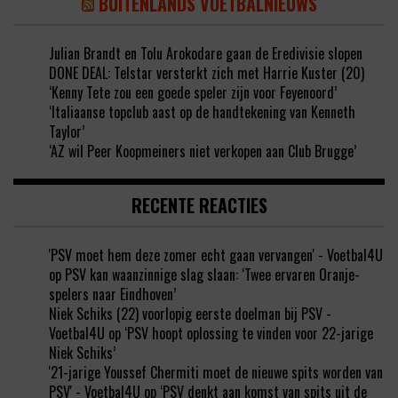
BUITENLANDS VOETBALNIEUWS
Julian Brandt en Tolu Arokodare gaan de Eredivisie slopen
DONE DEAL: Telstar versterkt zich met Harrie Kuster (20)
‘Kenny Tete zou een goede speler zijn voor Feyenoord’
‘Italiaanse topclub aast op de handtekening van Kenneth
Taylor’
‘AZ wil Peer Koopmeiners niet verkopen aan Club Brugge’
RECENTE REACTIES
'PSV moet hem deze zomer echt gaan vervangen' - Voetbal4U
op
PSV kan waanzinnige slag slaan: ‘Twee ervaren Oranje-
spelers naar Eindhoven’
Niek Schiks (22) voorlopig eerste doelman bij PSV -
Voetbal4U
op
‘PSV hoopt oplossing te vinden voor 22-jarige
Niek Schiks’
'21-jarige Youssef Chermiti moet de nieuwe spits worden van
PSV' - Voetbal4U
op
‘PSV denkt aan komst van spits uit de