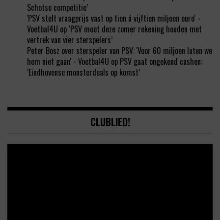
Schotse competitie’
'PSV stelt vraagprijs vast op tien á vijftien miljoen euro' -
Voetbal4U
op
‘PSV moet deze zomer rekening houden met
vertrek van vier sterspelers’
Peter Bosz over sterspeler van PSV: 'Voor 60 miljoen laten we
hem niet gaan' - Voetbal4U
op
PSV gaat ongekend cashen:
‘Eindhovense monsterdeals op komst’
CLUBLIED!
Video
Player