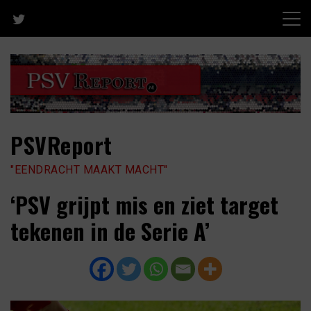
Skip
to
content
PSVReport
"EENDRACHT MAAKT MACHT"
‘PSV grijpt mis en ziet target
tekenen in de Serie A’