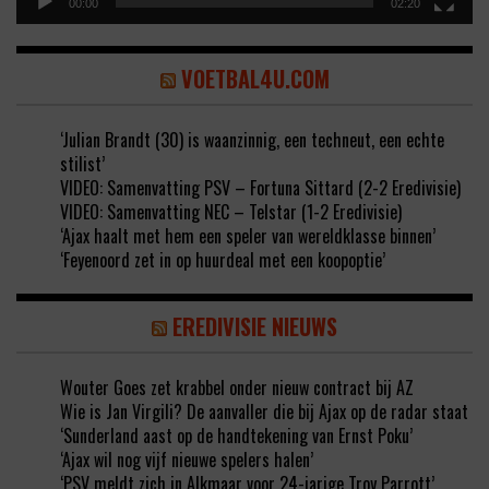
00:00
02:20
VOETBAL4U.COM
‘Julian Brandt (30) is waanzinnig, een techneut, een echte
stilist’
VIDEO: Samenvatting PSV – Fortuna Sittard (2-2 Eredivisie)
VIDEO: Samenvatting NEC – Telstar (1-2 Eredivisie)
‘Ajax haalt met hem een speler van wereldklasse binnen’
‘Feyenoord zet in op huurdeal met een koopoptie’
EREDIVISIE NIEUWS
Wouter Goes zet krabbel onder nieuw contract bij AZ
Wie is Jan Virgili? De aanvaller die bij Ajax op de radar staat
‘Sunderland aast op de handtekening van Ernst Poku’
‘Ajax wil nog vijf nieuwe spelers halen’
‘PSV meldt zich in Alkmaar voor 24-jarige Troy Parrott’