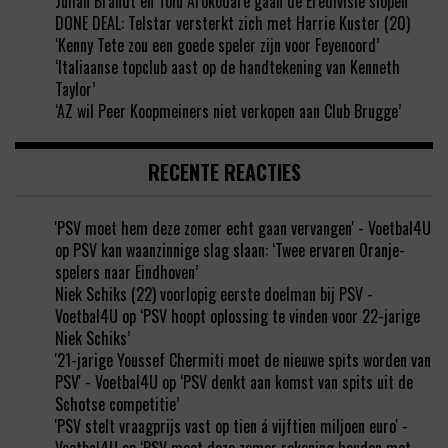
Julian Brandt en Tolu Arokodare gaan de Eredivisie slopen
DONE DEAL: Telstar versterkt zich met Harrie Kuster (20)
‘Kenny Tete zou een goede speler zijn voor Feyenoord’
‘Italiaanse topclub aast op de handtekening van Kenneth
Taylor’
‘AZ wil Peer Koopmeiners niet verkopen aan Club Brugge’
RECENTE REACTIES
'PSV moet hem deze zomer echt gaan vervangen' - Voetbal4U
op
PSV kan waanzinnige slag slaan: ‘Twee ervaren Oranje-
spelers naar Eindhoven’
Niek Schiks (22) voorlopig eerste doelman bij PSV -
Voetbal4U
op
‘PSV hoopt oplossing te vinden voor 22-jarige
Niek Schiks’
'21-jarige Youssef Chermiti moet de nieuwe spits worden van
PSV' - Voetbal4U
op
‘PSV denkt aan komst van spits uit de
Schotse competitie’
'PSV stelt vraagprijs vast op tien á vijftien miljoen euro' -