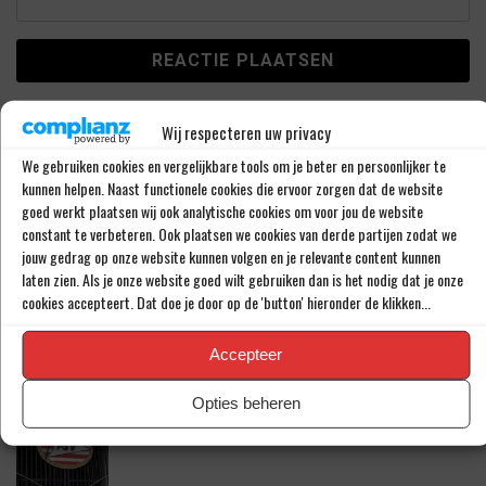
This site uses Akismet to reduce spam.
Learn how your
Wij respecteren uw privacy
comment data is processed.
We gebruiken cookies en vergelijkbare tools om je beter en persoonlijker te
kunnen helpen. Naast functionele cookies die ervoor zorgen dat de website
goed werkt plaatsen wij ook analytische cookies om voor jou de website
LAATSTE BERICHTEN
constant te verbeteren. Ook plaatsen we cookies van derde partijen zodat we
jouw gedrag op onze website kunnen volgen en je relevante content kunnen
laten zien. Als je onze website goed wilt gebruiken dan is het nodig dat je onze
PSV LAAT SPITS GAAN MAAR BEDING WEL
cookies accepteert. Dat doe je door op de 'button' hieronder de klikken...
EEN ‘MATCHINGRIGHT’
Accepteer
Opties beheren
‘PSV IN ONDERHANDELING MET HET
SCHOTSE RANGERS FC’