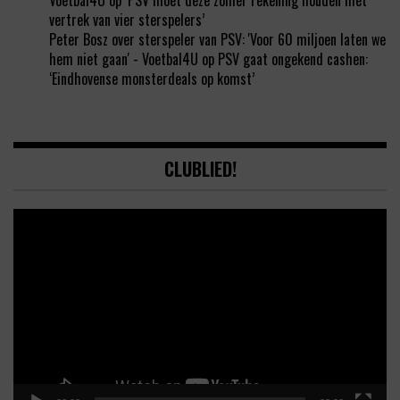
Voetbal4U
op
‘PSV moet deze zomer rekening houden met
vertrek van vier sterspelers’
Peter Bosz over sterspeler van PSV: 'Voor 60 miljoen laten we
hem niet gaan' - Voetbal4U
op
PSV gaat ongekend cashen:
‘Eindhovense monsterdeals op komst’
CLUBLIED!
Video
Player