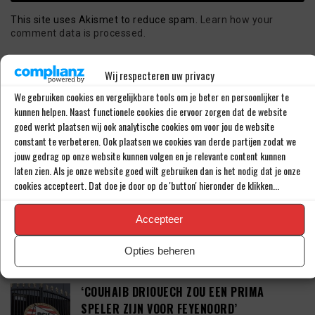
This site uses Akismet to reduce spam.
Learn how your
comment data is processed.
Wij respecteren uw privacy
LAATSTE BERICHTEN
We gebruiken cookies en vergelijkbare tools om je beter en persoonlijker te
kunnen helpen. Naast functionele cookies die ervoor zorgen dat de website
goed werkt plaatsen wij ook analytische cookies om voor jou de website
‘PSV WIL ZICH GAAN VERSTERKEN MET 29-
constant te verbeteren. Ook plaatsen we cookies van derde partijen zodat we
JARIGE ADAMA CAMARA’
jouw gedrag op onze website kunnen volgen en je relevante content kunnen
laten zien. Als je onze website goed wilt gebruiken dan is het nodig dat je onze
cookies accepteert. Dat doe je door op de 'button' hieronder de klikken...
JOEL DROMMEL (29) TEKENT VOOR VIER
Accepteer
JAAR BIJ FC TWENTE
Opties beheren
‘COUHAIB DRIOUECH ZOU EEN PRIMA
SPELER ZIJN VOOR FEYENOORD’