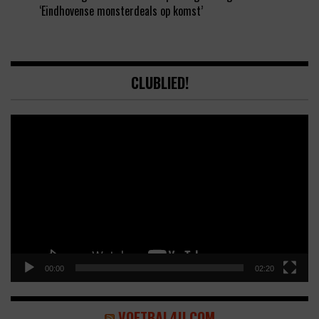
‘Eindhovense monsterdeals op komst’
CLUBLIED!
Video
Player
00:00
02:20
VOETBAL4U.COM