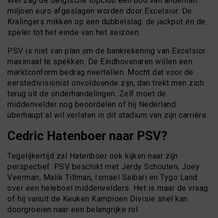
Wel zag de Belgische topclub een bod van anderhalf
miljoen euro afgeslagen worden door Excelsior. De
Kralingers mikken op een dubbelslag: de jackpot én de
speler tot het einde van het seizoen.
PSV is niet van plan om de bankrekening van Excelsior
maximaal te spekken. De Eindhovenaren willen een
marktconform bedrag neertellen. Mocht dat voor de
eerstedivisionist onvoldoende zijn, dan trekt men zich
terug uit de onderhandelingen. Zelf moet de
middenvelder nog beoordelen of hij Nederland
überhaupt al wil verlaten in dit stadium van zijn carrière.
Cedric Hatenboer naar PSV?
Tegelijkertijd zal Hatenboer ook kijken naar zijn
perspectief. PSV beschikt met Jerdy Schouten, Joey
Veerman, Malik Tillman, Ismael Saibari en Tygo Land
over een heleboel middenvelders. Het is maar de vraag
of hij vanuit de Keuken Kampioen Divisie snel kan
doorgroeien naar een belangrijke rol.