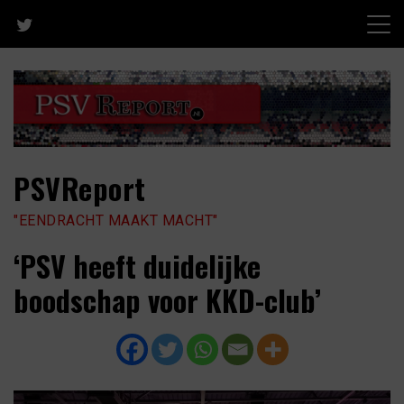
Skip
to
content
PSVReport
"EENDRACHT MAAKT MACHT"
‘PSV heeft duidelijke
boodschap voor KKD-club’