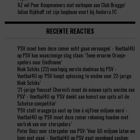
‘AZ wil Peer Koopmeiners niet verkopen aan Club Brugge’
Julian Rijkhoff zet zijn loopbaan voort bij Andorra FC
RECENTE REACTIES
'PSV moet hem deze zomer echt gaan vervangen' - Voetbal4U
op
PSV kan waanzinnige slag slaan: ‘Twee ervaren Oranje-
spelers naar Eindhoven’
Niek Schiks (22) voorlopig eerste doelman bij PSV -
Voetbal4U
op
‘PSV hoopt oplossing te vinden voor 22-jarige
Niek Schiks’
'21-jarige Youssef Chermiti moet de nieuwe spits worden van
PSV' - Voetbal4U
op
‘PSV denkt aan komst van spits uit de
Schotse competitie’
'PSV stelt vraagprijs vast op tien á vijftien miljoen euro' -
Voetbal4U
op
‘PSV moet deze zomer rekening houden met
vertrek van vier sterspelers’
Peter Bosz over sterspeler van PSV: 'Voor 60 miljoen laten we
hem niet gaan' - Voetbal4U
op
PSV gaat ongekend cashen: