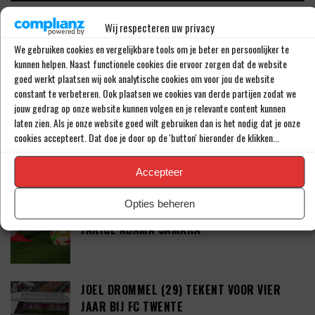
LAATSTE BERICHTEN
Wij respecteren uw privacy
We gebruiken cookies en vergelijkbare tools om je beter en persoonlijker te
PSV LAAT SPITS GAAN MAAR BEDING WEL
kunnen helpen. Naast functionele cookies die ervoor zorgen dat de website
EEN ‘MATCHINGRIGHT’
goed werkt plaatsen wij ook analytische cookies om voor jou de website
constant te verbeteren. Ook plaatsen we cookies van derde partijen zodat we
jouw gedrag op onze website kunnen volgen en je relevante content kunnen
laten zien. Als je onze website goed wilt gebruiken dan is het nodig dat je onze
‘PSV IN ONDERHANDELING MET HET
cookies accepteert. Dat doe je door op de 'button' hieronder de klikken...
SCHOTSE RANGERS FC’
Accepteer
Opties beheren
‘PSV WIL ZICH GAAN VERSTERKEN MET 29-
JARIGE ADAMA CAMARA’
JOEL DROMMEL (29) TEKENT VOOR VIER
JAAR BIJ FC TWENTE