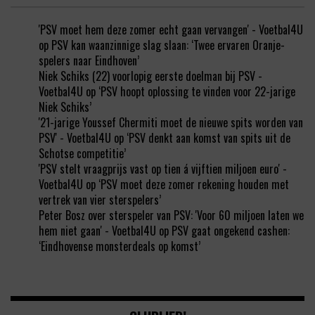
'PSV moet hem deze zomer echt gaan vervangen' - Voetbal4U
op
PSV kan waanzinnige slag slaan: ‘Twee ervaren Oranje-
spelers naar Eindhoven’
Niek Schiks (22) voorlopig eerste doelman bij PSV -
Voetbal4U
op
‘PSV hoopt oplossing te vinden voor 22-jarige
Niek Schiks’
'21-jarige Youssef Chermiti moet de nieuwe spits worden van
PSV' - Voetbal4U
op
‘PSV denkt aan komst van spits uit de
Schotse competitie’
'PSV stelt vraagprijs vast op tien á vijftien miljoen euro' -
Voetbal4U
op
‘PSV moet deze zomer rekening houden met
vertrek van vier sterspelers’
Peter Bosz over sterspeler van PSV: 'Voor 60 miljoen laten we
hem niet gaan' - Voetbal4U
op
PSV gaat ongekend cashen:
‘Eindhovense monsterdeals op komst’