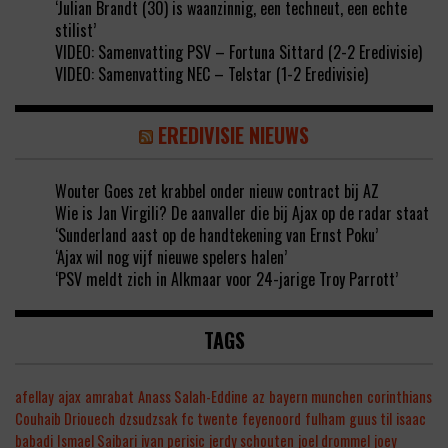
‘Julian Brandt (30) is waanzinnig, een techneut, een echte
stilist’
VIDEO: Samenvatting PSV – Fortuna Sittard (2-2 Eredivisie)
VIDEO: Samenvatting NEC – Telstar (1-2 Eredivisie)
EREDIVISIE NIEUWS
Wouter Goes zet krabbel onder nieuw contract bij AZ
Wie is Jan Virgili? De aanvaller die bij Ajax op de radar staat
‘Sunderland aast op de handtekening van Ernst Poku’
‘Ajax wil nog vijf nieuwe spelers halen’
‘PSV meldt zich in Alkmaar voor 24-jarige Troy Parrott’
TAGS
afellay
ajax
amrabat
Anass Salah-Eddine
az
bayern munchen
corinthians
Couhaib Driouech
dzsudzsak
fc twente
feyenoord
fulham
guus til
isaac
babadi
Ismael Saibari
ivan perisic
jerdy schouten
joel drommel
joey