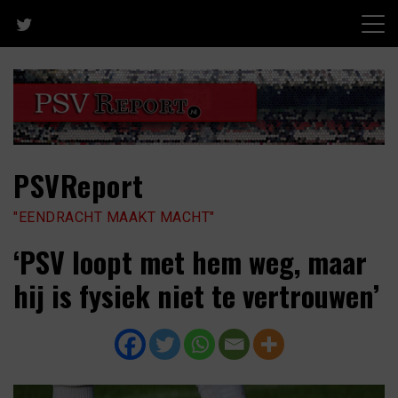
Skip
to
content
PSVReport
"EENDRACHT MAAKT MACHT"
‘PSV loopt met hem weg, maar
hij is fysiek niet te vertrouwen’