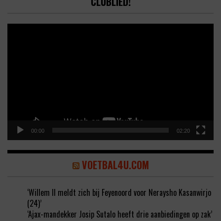
CLUBLIED!
Video
Player
00:00
02:20
VOETBAL4U.COM
‘Willem II meldt zich bij Feyenoord voor Neraysho Kasanwirjo
(24)’
‘Ajax-mandekker Josip Sutalo heeft drie aanbiedingen op zak’