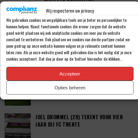
Wij respecteren uw privacy
PSV LAAT SPITS GAAN MAAR BEDING WEL
We gebruiken cookies en vergelijkbare tools om je beter en persoonlijker te
EEN ‘MATCHINGRIGHT’
kunnen helpen. Naast functionele cookies die ervoor zorgen dat de website
goed werkt plaatsen wij ook analytische cookies om voor jou de website
constant te verbeteren. Ook plaatsen we cookies van derde partijen zodat we
jouw gedrag op onze website kunnen volgen en je relevante content kunnen
‘PSV IN ONDERHANDELING MET HET
laten zien. Als je onze website goed wilt gebruiken dan is het nodig dat je onze
SCHOTSE RANGERS FC’
cookies accepteert. Dat doe je door op de 'button' hieronder de klikken...
Accepteer
‘PSV WIL ZICH GAAN VERSTERKEN MET 29-
Opties beheren
JARIGE ADAMA CAMARA’
JOEL DROMMEL (29) TEKENT VOOR VIER
JAAR BIJ FC TWENTE