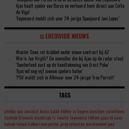
Ajax haalt speler van Barca en verhuurd hem direct aan Celta
de Vigo’
‘Feyenoord meldt zich voor 24-jarige Spanjaard Javi Lopez’
EREDIVISIE NIEUWS
Wouter Goes zet krabbel onder nieuw contract bij AZ
Wie is Jan Virgili? De aanvaller die bij Ajax op de radar staat
‘Sunderland aast op de handtekening van Ernst Poku’
‘Ajax wil nog vijf nieuwe spelers halen’
‘PSV meldt zich in Alkmaar voor 24-jarige Troy Parrott’
TAGS
afellay
ajax
amrabat
Anass Salah-Eddine
az
bayern munchen
corinthians
Couhaib Driouech
dzsudzsak
fc twente
feyenoord
fulham
guus til
isaac
babadi
Ismael Saibari
ivan perisic
jerdy schouten
joel drommel
joey