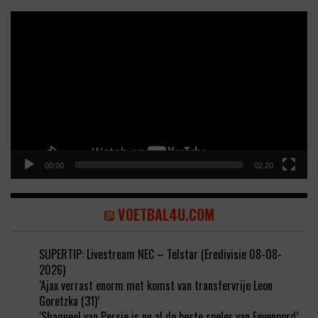
Video
Player
00:00
02:20
VOETBAL4U.COM
SUPERTIP: Livestream NEC – Telstar (Eredivisie 08-08-
2026)
‘Ajax verrast enorm met komst van transfervrije Leon
Goretzka (31)’
‘Shaqueel van Persie is nu al de beste speler van Feyenoord’