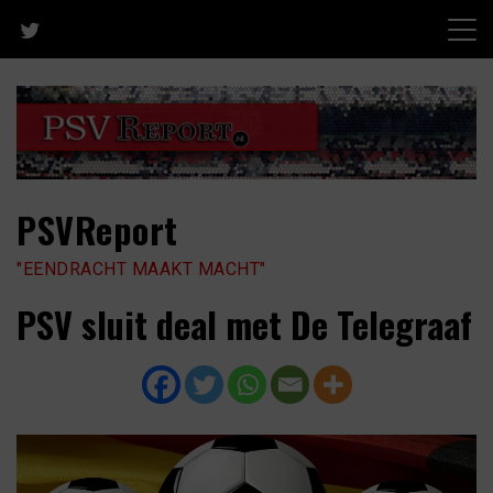
Skip
to
content
PSVReport
"EENDRACHT MAAKT MACHT"
PSV sluit deal met De Telegraaf