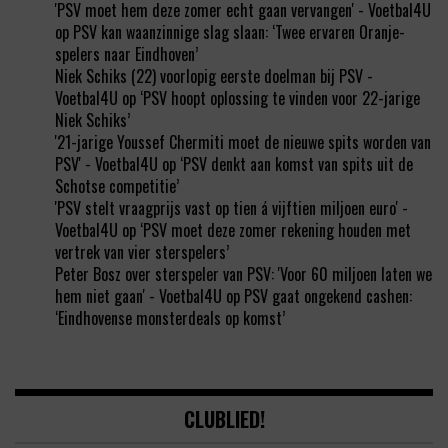
'PSV moet hem deze zomer echt gaan vervangen' - Voetbal4U
op
PSV kan waanzinnige slag slaan: ‘Twee ervaren Oranje-
spelers naar Eindhoven’
Niek Schiks (22) voorlopig eerste doelman bij PSV -
Voetbal4U
op
‘PSV hoopt oplossing te vinden voor 22-jarige
Niek Schiks’
'21-jarige Youssef Chermiti moet de nieuwe spits worden van
PSV' - Voetbal4U
op
‘PSV denkt aan komst van spits uit de
Schotse competitie’
'PSV stelt vraagprijs vast op tien á vijftien miljoen euro' -
Voetbal4U
op
‘PSV moet deze zomer rekening houden met
vertrek van vier sterspelers’
Peter Bosz over sterspeler van PSV: 'Voor 60 miljoen laten we
hem niet gaan' - Voetbal4U
op
PSV gaat ongekend cashen:
‘Eindhovense monsterdeals op komst’
CLUBLIED!