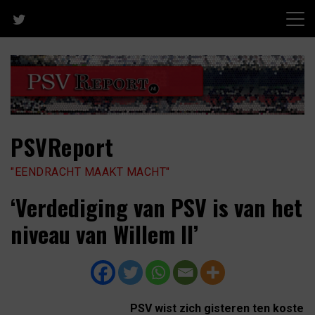
Skip
to
content
PSVReport
"EENDRACHT MAAKT MACHT"
‘Verdediging van PSV is van het
niveau van Willem II’
PSV wist zich gisteren ten koste