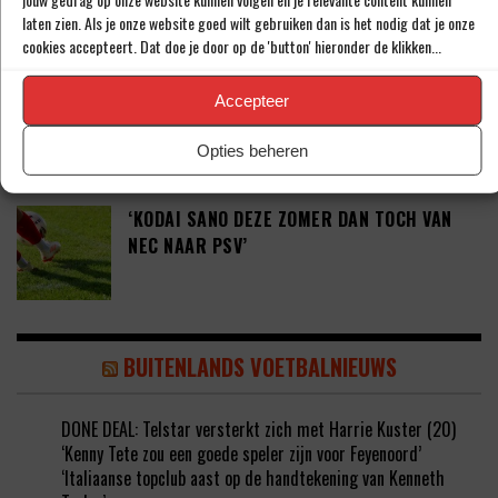
SPELER ZIJN VOOR FEYENOORD’
laten zien. Als je onze website goed wilt gebruiken dan is het nodig dat je onze
cookies accepteert. Dat doe je door op de 'button' hieronder de klikken...
PETER BOSZ OVER ONTWIKKELINGEN BIJ
Accepteer
AJAX: ‘LIG BIBBEREND IN BED’
Opties beheren
‘KODAI SANO DEZE ZOMER DAN TOCH VAN
NEC NAAR PSV’
BUITENLANDS VOETBALNIEUWS
DONE DEAL: Telstar versterkt zich met Harrie Kuster (20)
‘Kenny Tete zou een goede speler zijn voor Feyenoord’
‘Italiaanse topclub aast op de handtekening van Kenneth