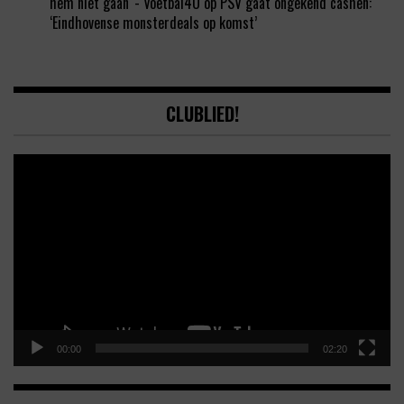
hem niet gaan' - Voetbal4U
op
PSV gaat ongekend cashen:
‘Eindhovense monsterdeals op komst’
CLUBLIED!
Video
Player
00:00
02:20