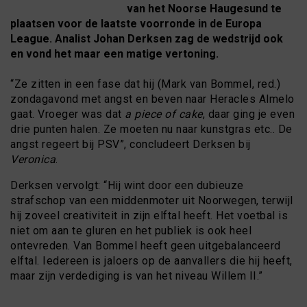
van het Noorse Haugesund te
plaatsen voor de laatste voorronde in de Europa
League. Analist Johan Derksen zag de wedstrijd ook
en vond het maar een matige vertoning.
“Ze zitten in een fase dat hij (Mark van Bommel, red.)
zondagavond met angst en beven naar Heracles Almelo
gaat. Vroeger was dat
a piece of cake
, daar ging je even
drie punten halen. Ze moeten nu naar kunstgras etc.. De
angst regeert bij PSV”, concludeert Derksen bij
Veronica
.
Derksen vervolgt: “Hij wint door een dubieuze
strafschop van een middenmoter uit Noorwegen, terwijl
hij zoveel creativiteit in zijn elftal heeft. Het voetbal is
niet om aan te gluren en het publiek is ook heel
ontevreden. Van Bommel heeft geen uitgebalanceerd
elftal. Iedereen is jaloers op de aanvallers die hij heeft,
maar zijn verdediging is van het niveau Willem II.”