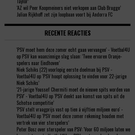
Taylor’
‘AZ wil Peer Koopmeiners niet verkopen aan Club Brugge’
Julian Rijkhoff zet zijn loopbaan voort bij Andorra FC
RECENTE REACTIES
'PSV moet hem deze zomer echt gaan vervangen' - Voetbal4U
op
PSV kan waanzinnige slag slaan: ‘Twee ervaren Oranje-
spelers naar Eindhoven’
Niek Schiks (22) voorlopig eerste doelman bij PSV -
Voetbal4U
op
‘PSV hoopt oplossing te vinden voor 22-jarige
Niek Schiks’
'21-jarige Youssef Chermiti moet de nieuwe spits worden van
PSV' - Voetbal4U
op
‘PSV denkt aan komst van spits uit de
Schotse competitie’
'PSV stelt vraagprijs vast op tien á vijftien miljoen euro' -
Voetbal4U
op
‘PSV moet deze zomer rekening houden met
vertrek van vier sterspelers’
Peter Bosz over sterspeler van PSV: 'Voor 60 miljoen laten we