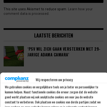
This site uses Akismet to reduce spam.
Learn how your
comment data is processed.
LAATSTE BERICHTEN
‘PSV WIL ZICH GAAN VERSTERKEN MET 29-
JARIGE ADAMA CAMARA’
JOEL DROMMEL (29) TEKENT VOOR VIER
Wij respecteren uw privacy
JAAR BIJ FC TWENTE
We gebruiken cookies en vergelijkbare tools om je beter en persoonlijker te
kunnen helpen. Naast functionele cookies die ervoor zorgen dat de website
goed werkt plaatsen wij ook analytische cookies om voor jou de website
‘COUHAIB DRIOUECH ZOU EEN PRIMA
constant te verbeteren. Ook plaatsen we cookies van derde partijen zodat we
jouw gedrag op onze website kunnen volgen en je relevante content kunnen