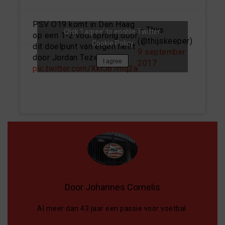
PSV O19 komt in Den Haag
— Thijs
Click 'I agree' to enable Twitter
op een 1-2 voorsprong door
(@thijskeeper)
Cookie Policy
dit doelpunt van eigen helft
9 september
door Jordan Teze:
I agree
2017
pic.twitter.com/XklJ67mq2a
Door Johannes Cornelis
Al meer dan 43 jaar een passie voor voetbal.