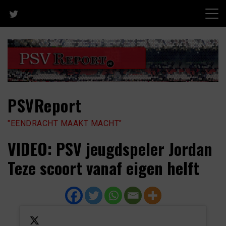
Skip
to
content
PSVReport
"EENDRACHT MAAKT MACHT"
VIDEO: PSV jeugdspeler Jordan
Teze scoort vanaf eigen helft