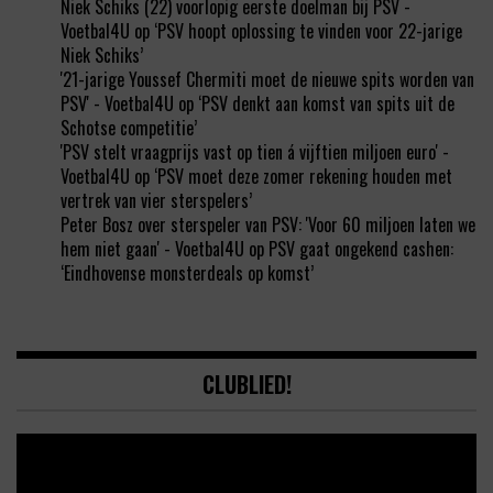
Niek Schiks (22) voorlopig eerste doelman bij PSV -
Voetbal4U
op
‘PSV hoopt oplossing te vinden voor 22-jarige
Niek Schiks’
'21-jarige Youssef Chermiti moet de nieuwe spits worden van
PSV' - Voetbal4U
op
‘PSV denkt aan komst van spits uit de
Schotse competitie’
'PSV stelt vraagprijs vast op tien á vijftien miljoen euro' -
Voetbal4U
op
‘PSV moet deze zomer rekening houden met
vertrek van vier sterspelers’
Peter Bosz over sterspeler van PSV: 'Voor 60 miljoen laten we
hem niet gaan' - Voetbal4U
op
PSV gaat ongekend cashen:
‘Eindhovense monsterdeals op komst’
CLUBLIED!
Video
Player