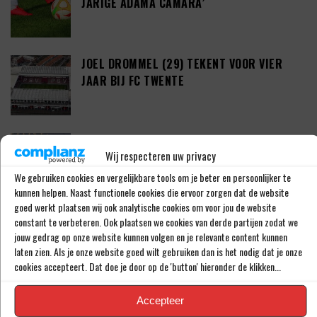
JARIGE ADAMA CAMARA’
JOEL DROMMEL (29) TEKENT VOOR VIER
JAAR BIJ FC TWENTE
‘COUHAIB DRIOUECH ZOU EEN PRIMA
Wij respecteren uw privacy
SPELER ZIJN VOOR FEYENOORD’
We gebruiken cookies en vergelijkbare tools om je beter en persoonlijker te
kunnen helpen. Naast functionele cookies die ervoor zorgen dat de website
goed werkt plaatsen wij ook analytische cookies om voor jou de website
PETER BOSZ OVER ONTWIKKELINGEN BIJ
constant te verbeteren. Ook plaatsen we cookies van derde partijen zodat we
AJAX: ‘LIG BIBBEREND IN BED’
jouw gedrag op onze website kunnen volgen en je relevante content kunnen
laten zien. Als je onze website goed wilt gebruiken dan is het nodig dat je onze
cookies accepteert. Dat doe je door op de 'button' hieronder de klikken...
‘KODAI SANO DEZE ZOMER DAN TOCH VAN
Accepteer
NEC NAAR PSV’