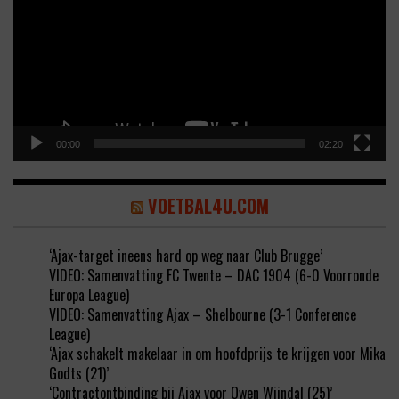
00:00
02:20
VOETBAL4U.COM
‘Ajax-target ineens hard op weg naar Club Brugge’
VIDEO: Samenvatting FC Twente – DAC 1904 (6-0 Voorronde
Europa League)
VIDEO: Samenvatting Ajax – Shelbourne (3-1 Conference
League)
‘Ajax schakelt makelaar in om hoofdprijs te krijgen voor Mika
Godts (21)’
‘Contractontbinding bij Ajax voor Owen Wijndal (25)’