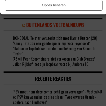
Opties beheren
BUITENLANDS VOETBALNIEUWS
DONE DEAL: Telstar versterkt zich met Harrie Kuster (20)
‘Kenny Tete zou een goede speler zijn voor Feyenoord’
‘Italiaanse topclub aast op de handtekening van Kenneth
Taylor’
‘AZ wil Peer Koopmeiners niet verkopen aan Club Brugge’
Julian Rijkhoff zet zijn loopbaan voort bij Andorra FC
RECENTE REACTIES
'PSV moet hem deze zomer echt gaan vervangen' - Voetbal4U
op
PSV kan waanzinnige slag slaan: ‘Twee ervaren Oranje-
spelers naar Eindhoven’