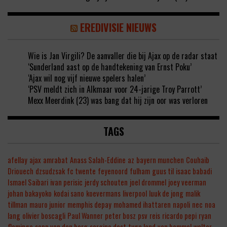
EREDIVISIE NIEUWS
Wie is Jan Virgili? De aanvaller die bij Ajax op de radar staat
‘Sunderland aast op de handtekening van Ernst Poku’
‘Ajax wil nog vijf nieuwe spelers halen’
‘PSV meldt zich in Alkmaar voor 24-jarige Troy Parrott’
Mexx Meerdink (23) was bang dat hij zijn oor was verloren
TAGS
afellay
ajax
amrabat
Anass Salah-Eddine
az
bayern munchen
Couhaib
Driouech
dzsudzsak
fc twente
feyenoord
fulham
guus til
isaac babadi
Ismael Saibari
ivan perisic
jerdy schouten
joel drommel
joey veerman
johan bakayoko
kodai sano
koevermans
liverpool
luuk de jong
malik
tillman
mauro junior
memphis depay
mohamed ihattaren
napoli
nec
noa
lang
olivier boscagli
Paul Wanner
peter bosz
psv
reis
ricardo pepi
ryan
flamingo
sepp van den berg
sergino dest
tygo land
van bommel
walter