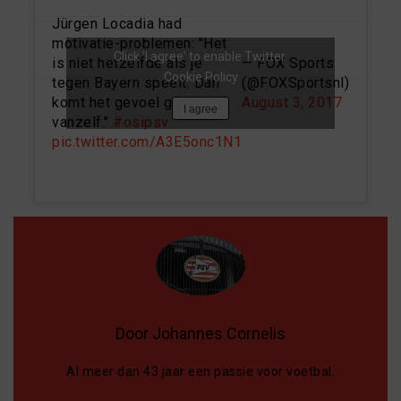
Jürgen Locadia had
motivatie-problemen: "Het
Click 'I agree' to enable Twitter
is niet hetzelfde als je
— FOX Sports
Cookie Policy
tegen Bayern speelt. Dan
(@FOXSportsnl)
komt het gevoel gewoon
August 3, 2017
I agree
vanzelf."
#osipsv
pic.twitter.com/A3E5onc1N1
Door Johannes Cornelis
Al meer dan 43 jaar een passie voor voetbal.