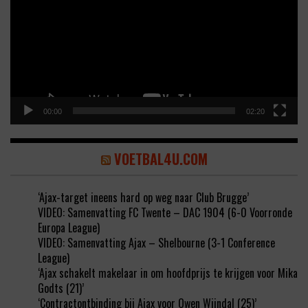
00:00
02:20
VOETBAL4U.COM
‘Ajax-target ineens hard op weg naar Club Brugge’
VIDEO: Samenvatting FC Twente – DAC 1904 (6-0 Voorronde
Europa League)
VIDEO: Samenvatting Ajax – Shelbourne (3-1 Conference
League)
‘Ajax schakelt makelaar in om hoofdprijs te krijgen voor Mika
Godts (21)’
‘Contractontbinding bij Ajax voor Owen Wijndal (25)’