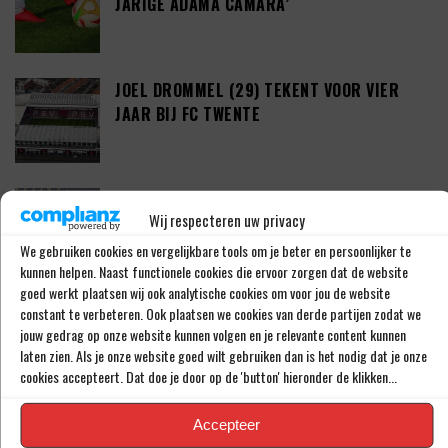
JARIGE ADAMA CAMARA’
JOEL DROMMEL (29) TEKENT VOOR VIER
JAAR BIJ FC TWENTE
‘COUHAIB DRIOUECH ZOU EEN PRIMA
Wij respecteren uw privacy
SPELER ZIJN VOOR FEYENOORD’
We gebruiken cookies en vergelijkbare tools om je beter en persoonlijker te
kunnen helpen. Naast functionele cookies die ervoor zorgen dat de website
goed werkt plaatsen wij ook analytische cookies om voor jou de website
PETER BOSZ OVER ONTWIKKELINGEN BIJ
constant te verbeteren. Ook plaatsen we cookies van derde partijen zodat we
AJAX: ‘LIG BIBBEREND IN BED’
jouw gedrag op onze website kunnen volgen en je relevante content kunnen
laten zien. Als je onze website goed wilt gebruiken dan is het nodig dat je onze
cookies accepteert. Dat doe je door op de 'button' hieronder de klikken...
‘KODAI SANO DEZE ZOMER DAN TOCH VAN
Accepteer
NEC NAAR PSV’