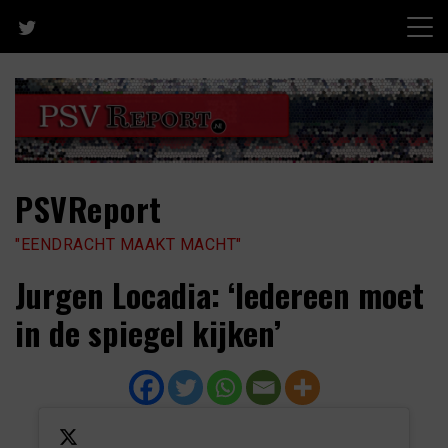
Skip
to
content
PSVReport
"EENDRACHT MAAKT MACHT"
Jurgen Locadia: ‘Iedereen moet
in de spiegel kijken’