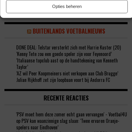
Opties beheren
BUITENLANDS VOETBALNIEUWS
DONE DEAL: Telstar versterkt zich met Harrie Kuster (20)
‘Kenny Tete zou een goede speler zijn voor Feyenoord’
‘Italiaanse topclub aast op de handtekening van Kenneth
Taylor’
‘AZ wil Peer Koopmeiners niet verkopen aan Club Brugge’
Julian Rijkhoff zet zijn loopbaan voort bij Andorra FC
RECENTE REACTIES
'PSV moet hem deze zomer echt gaan vervangen' - Voetbal4U
op
PSV kan waanzinnige slag slaan: ‘Twee ervaren Oranje-
spelers naar Eindhoven’