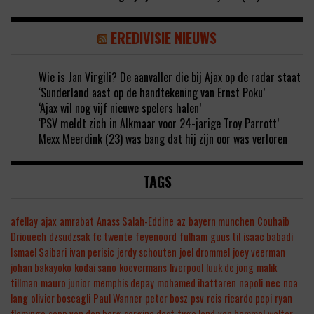
EREDIVISIE NIEUWS
Wie is Jan Virgili? De aanvaller die bij Ajax op de radar staat
‘Sunderland aast op de handtekening van Ernst Poku’
‘Ajax wil nog vijf nieuwe spelers halen’
‘PSV meldt zich in Alkmaar voor 24-jarige Troy Parrott’
Mexx Meerdink (23) was bang dat hij zijn oor was verloren
TAGS
afellay
ajax
amrabat
Anass Salah-Eddine
az
bayern munchen
Couhaib
Driouech
dzsudzsak
fc twente
feyenoord
fulham
guus til
isaac babadi
Ismael Saibari
ivan perisic
jerdy schouten
joel drommel
joey veerman
johan bakayoko
kodai sano
koevermans
liverpool
luuk de jong
malik
tillman
mauro junior
memphis depay
mohamed ihattaren
napoli
nec
noa
lang
olivier boscagli
Paul Wanner
peter bosz
psv
reis
ricardo pepi
ryan
flamingo
sepp van den berg
sergino dest
tygo land
van bommel
walter