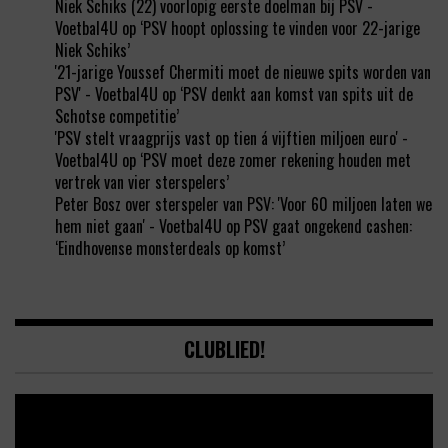
Niek Schiks (22) voorlopig eerste doelman bij PSV -
Voetbal4U
op
‘PSV hoopt oplossing te vinden voor 22-jarige
Niek Schiks’
'21-jarige Youssef Chermiti moet de nieuwe spits worden van
PSV' - Voetbal4U
op
‘PSV denkt aan komst van spits uit de
Schotse competitie’
'PSV stelt vraagprijs vast op tien á vijftien miljoen euro' -
Voetbal4U
op
‘PSV moet deze zomer rekening houden met
vertrek van vier sterspelers’
Peter Bosz over sterspeler van PSV: 'Voor 60 miljoen laten we
hem niet gaan' - Voetbal4U
op
PSV gaat ongekend cashen:
‘Eindhovense monsterdeals op komst’
CLUBLIED!
Video
Player