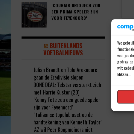
‘COUHAIB DRIOUECH ZOU
EEN PRIMA SPELER ZIJN
VOOR FEYENOORD’
We gebruik
BUITENLANDS
functionel
VOETBALNIEUWS
voor jou d
gedrag op 
wilt gebru
Julian Brandt en Tolu Arokodare
klikken...
gaan de Eredivisie slopen
Geef e
DONE DEAL: Telstar versterkt zich
met Harrie Kuster (20)
Jouw e-ma
‘Kenny Tete zou een goede speler
Reactie
*
zijn voor Feyenoord’
‘Italiaanse topclub aast op de
handtekening van Kenneth Taylor’
‘AZ wil Peer Koopmeiners niet