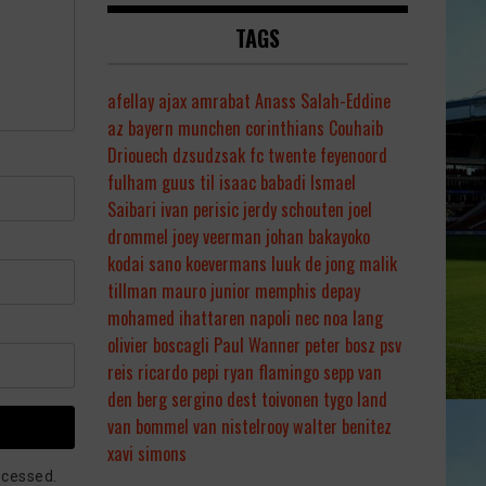
TAGS
afellay
ajax
amrabat
Anass Salah-Eddine
az
bayern munchen
corinthians
Couhaib
Driouech
dzsudzsak
fc twente
feyenoord
fulham
guus til
isaac babadi
Ismael
Saibari
ivan perisic
jerdy schouten
joel
drommel
joey veerman
johan bakayoko
kodai sano
koevermans
luuk de jong
malik
tillman
mauro junior
memphis depay
mohamed ihattaren
napoli
nec
noa lang
olivier boscagli
Paul Wanner
peter bosz
psv
reis
ricardo pepi
ryan flamingo
sepp van
den berg
sergino dest
toivonen
tygo land
van bommel
van nistelrooy
walter benitez
xavi simons
ocessed.