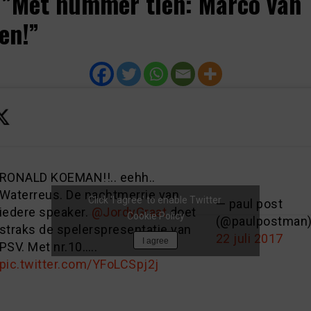
 ”Met nummer tien: Marco van
en!”
RONALD KOEMAN!!.. eehh..
Waterreus. De nachtmerrie van
Click 'I agree' to enable Twitter
— paul post
iedere speaker.
@JordyGraat
doet
Cookie Policy
(@paulpostman
straks de spelerspresentatie van
22 juli 2017
I agree
PSV. Met nr.10…..
pic.twitter.com/YFoLCSpj2j