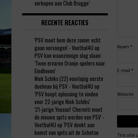
verkopen aan Club Brugge’
RECENTE REACTIES
'PSV moet hem deze zomer echt
gaan vervangen' - Voetbal4U
op
Naam
*
PSV kan waanzinnige slag slaan:
‘Twee ervaren Oranje-spelers naar
Eindhoven’
E-mail
*
Niek Schiks (22) voorlopig eerste
doelman bij PSV - Voetbal4U
op
‘PSV hoopt oplossing te vinden
Website
voor 22-jarige Niek Schiks’
'21-jarige Youssef Chermiti moet
de nieuwe spits worden van PSV' -
Voetbal4U
op
‘PSV denkt aan
komst van spits uit de Schotse
This site