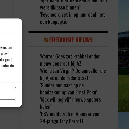
‘Ajax haalt met hem een speler van
wereldklasse binnen’
‘Feyenoord zet in op huurdeal met
een koopoptie’
EREDIVISIE NIEUWS
okies om
 jouw
Wouter Goes zet krabbel onder
site goed
nieuw contract bij AZ
eronder de
Wie is Jan Virgili? De aanvaller die
bij Ajax op de radar staat
‘Sunderland aast op de
handtekening van Ernst Poku’
rd met
*
‘Ajax wil nog vijf nieuwe spelers
halen’
‘PSV meldt zich in Alkmaar voor
24-jarige Troy Parrott’