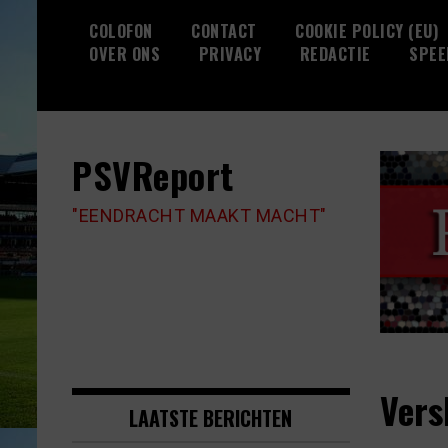
Skip
COLOFON
CONTACT
COOKIE POLICY (EU)
to
OVER ONS
PRIVACY
REDACTIE
SPEE
content
PSVReport
"EENDRACHT MAAKT MACHT"
Vers
LAATSTE BERICHTEN