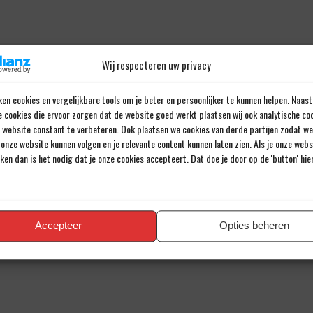
Wij respecteren uw privacy
Door Johannes Cornelis
en cookies en vergelijkbare tools om je beter en persoonlijker te kunnen helpen. Naast
Al meer dan 43 jaar een passie voor voetbal.
e cookies die ervoor zorgen dat de website goed werkt plaatsen wij ook analytische co
e website constant te verbeteren. Ook plaatsen we cookies van derde partijen zodat we
onze website kunnen volgen en je relevante content kunnen laten zien. Als je onze web
iken dan is het nodig dat je onze cookies accepteert. Dat doe je door op de 'button' hi
en reactie
iladres wordt niet gepubliceerd.
Verplichte velden zijn gemarkee
Accepteer
Opties beheren