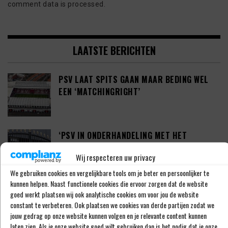
comment data is processed.
LAATSTE BERICHTEN
PSV LAAT SPITS GAAN MAAR BEDING WEL
EEN ‘MATCHINGRIGHT’
‘PSV IN ONDERHANDELING MET HET
SCHOTSE RANGERS FC’
Wij respecteren uw privacy
We gebruiken cookies en vergelijkbare tools om je beter en persoonlijker te
kunnen helpen. Naast functionele cookies die ervoor zorgen dat de website
‘PSV WIL ZICH GAAN VERSTERKEN MET 29-
goed werkt plaatsen wij ook analytische cookies om voor jou de website
JARIGE ADAMA CAMARA’
constant te verbeteren. Ook plaatsen we cookies van derde partijen zodat we
jouw gedrag op onze website kunnen volgen en je relevante content kunnen
laten zien. Als je onze website goed wilt gebruiken dan is het nodig dat je onze