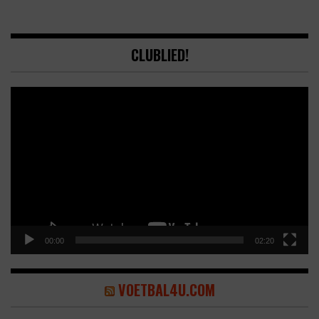
CLUBLIED!
Video
Player
00:00
02:20
VOETBAL4U.COM