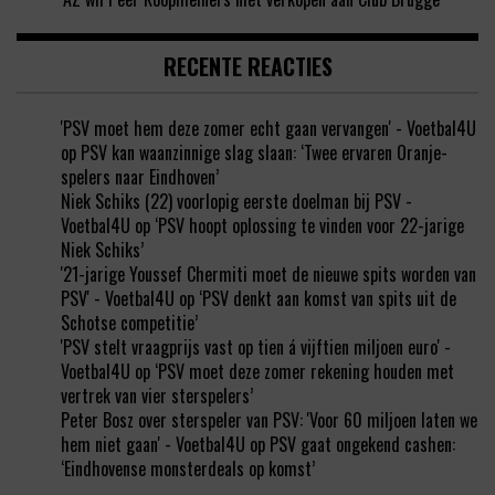
RECENTE REACTIES
'PSV moet hem deze zomer echt gaan vervangen' - Voetbal4U
op
PSV kan waanzinnige slag slaan: ‘Twee ervaren Oranje-
spelers naar Eindhoven’
Niek Schiks (22) voorlopig eerste doelman bij PSV -
Voetbal4U
op
‘PSV hoopt oplossing te vinden voor 22-jarige
Niek Schiks’
'21-jarige Youssef Chermiti moet de nieuwe spits worden van
PSV' - Voetbal4U
op
‘PSV denkt aan komst van spits uit de
Schotse competitie’
'PSV stelt vraagprijs vast op tien á vijftien miljoen euro' -
Voetbal4U
op
‘PSV moet deze zomer rekening houden met
vertrek van vier sterspelers’
Peter Bosz over sterspeler van PSV: 'Voor 60 miljoen laten we
hem niet gaan' - Voetbal4U
op
PSV gaat ongekend cashen:
‘Eindhovense monsterdeals op komst’