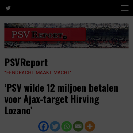
Skip
to
content
PSVReport
"EENDRACHT MAAKT MACHT"
‘PSV wilde 12 miljoen betalen
voor Ajax-target Hirving
Lozano’