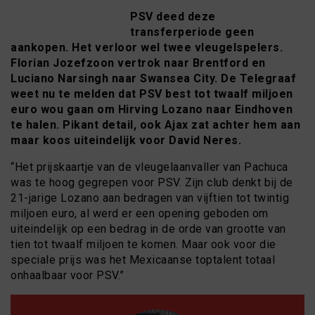
PSV deed deze
transferperiode geen
aankopen. Het verloor wel twee vleugelspelers.
Florian Jozefzoon vertrok naar Brentford en
Luciano Narsingh naar Swansea City. De Telegraaf
weet nu te melden dat PSV best tot twaalf miljoen
euro wou gaan om Hirving Lozano naar Eindhoven
te halen. Pikant detail, ook Ajax zat achter hem aan
maar koos uiteindelijk voor David Neres.
“Het prijskaartje van de vleugelaanvaller van Pachuca
was te hoog gegrepen voor PSV. Zijn club denkt bij de
21-jarige Lozano aan bedragen van vijftien tot twintig
miljoen euro, al werd er een opening geboden om
uiteindelijk op een bedrag in de orde van grootte van
tien tot twaalf miljoen te komen. Maar ook voor die
speciale prijs was het Mexicaanse toptalent totaal
onhaalbaar voor PSV.”