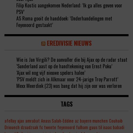
Filip Kostic aangekomen Nederland: ‘Ik ga alles geven voor
PSV’
AS Roma gooit de handdoek: ‘Onderhandelingen met
Feyenoord gestaakt’
EREDIVISIE NIEUWS
Wie is Jan Virgili? De aanvaller die bij Ajax op de radar staat
‘Sunderland aast op de handtekening van Ernst Poku’
‘Ajax wil nog vijf nieuwe spelers halen’
‘PSV meldt zich in Alkmaar voor 24-jarige Troy Parrott’
Mexx Meerdink (23) was bang dat hij zijn oor was verloren
TAGS
afellay
ajax
amrabat
Anass Salah-Eddine
az
bayern munchen
Couhaib
Driouech
dzsudzsak
fc twente
feyenoord
fulham
guus til
isaac babadi