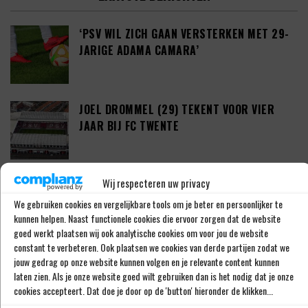
‘PSV WIL ZICH GAAN VERSTERKEN MET 29-
JARIGE ADAMA CAMARA’
JOEL DROMMEL (29) TEKENT VOOR VIER
JAAR BIJ FC TWENTE
Wij respecteren uw privacy
‘COUHAIB DRIOUECH ZOU EEN PRIMA
SPELER ZIJN VOOR FEYENOORD’
We gebruiken cookies en vergelijkbare tools om je beter en persoonlijker te
kunnen helpen. Naast functionele cookies die ervoor zorgen dat de website
goed werkt plaatsen wij ook analytische cookies om voor jou de website
constant te verbeteren. Ook plaatsen we cookies van derde partijen zodat we
PETER BOSZ OVER ONTWIKKELINGEN BIJ
jouw gedrag op onze website kunnen volgen en je relevante content kunnen
laten zien. Als je onze website goed wilt gebruiken dan is het nodig dat je onze
AJAX: ‘LIG BIBBEREND IN BED’
cookies accepteert. Dat doe je door op de 'button' hieronder de klikken...