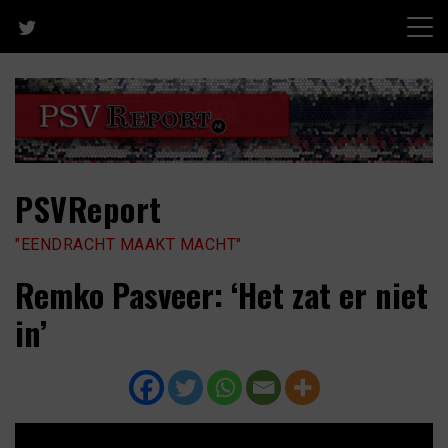
Skip
to
content
PSVReport
"EENDRACHT MAAKT MACHT"
Remko Pasveer: ‘Het zat er niet
in’