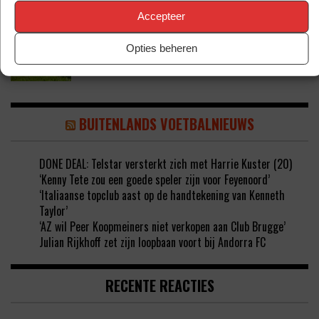
Accepteer
‘KODAI SANO DEZE ZOMER DAN TOCH VAN
NEC NAAR PSV’
Opties beheren
BUITENLANDS VOETBALNIEUWS
DONE DEAL: Telstar versterkt zich met Harrie Kuster (20)
‘Kenny Tete zou een goede speler zijn voor Feyenoord’
‘Italiaanse topclub aast op de handtekening van Kenneth
Taylor’
‘AZ wil Peer Koopmeiners niet verkopen aan Club Brugge’
Julian Rijkhoff zet zijn loopbaan voort bij Andorra FC
RECENTE REACTIES