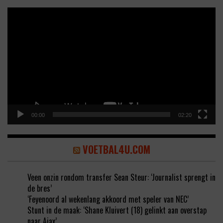
Video
Player
00:00
02:20
VOETBAL4U.COM
Veen onzin rondom transfer Sean Steur: ‘Journalist sprengt in
de bres’
‘Feyenoord al wekenlang akkoord met speler van NEC’
Stunt in de maak: ‘Shane Kluivert (18) gelinkt aan overstap
naar Ajax’