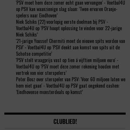
'PSV moet hem deze zomer echt gaan vervangen' - Voetbal4U
op
PSV kan waanzinnige slag slaan: ‘Twee ervaren Oranje-
spelers naar Eindhoven’
Niek Schiks (22) voorlopig eerste doelman bij PSV -
Voetbal4U
op
‘PSV hoopt oplossing te vinden voor 22-jarige
Niek Schiks’
'21-jarige Youssef Chermiti moet de nieuwe spits worden van
PSV' - Voetbal4U
op
‘PSV denkt aan komst van spits uit de
Schotse competitie’
'PSV stelt vraagprijs vast op tien á vijftien miljoen euro' -
Voetbal4U
op
‘PSV moet deze zomer rekening houden met
vertrek van vier sterspelers’
Peter Bosz over sterspeler van PSV: 'Voor 60 miljoen laten we
hem niet gaan' - Voetbal4U
op
PSV gaat ongekend cashen:
‘Eindhovense monsterdeals op komst’
CLUBLIED!