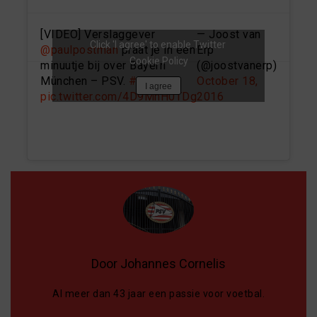
[VIDEO] Verslaggever
— Joost van
Click 'I agree' to enable Twitter
@paulpostman
praat je in een
Erp
Cookie Policy
minuutje bij over Bayern
(@joostvanerp)
München – PSV.
#ob
October 18,
I agree
pic.twitter.com/4D9MnH0TDg
2016
Door Johannes Cornelis
Al meer dan 43 jaar een passie voor voetbal.