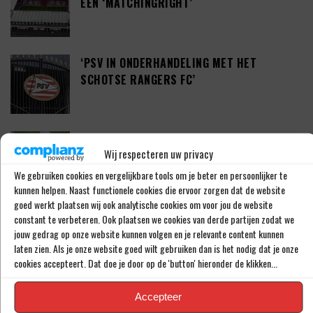
EEN ‘MATCHINGRIGHT’
‘PSV IN ONDERHANDELING MET HET
SCHOTSE RANGERS FC’
‘PSV WIL ZICH GAAN VERSTERKEN MET 29-
Wij respecteren uw privacy
JARIGE ADAMA CAMARA’
We gebruiken cookies en vergelijkbare tools om je beter en persoonlijker te
kunnen helpen. Naast functionele cookies die ervoor zorgen dat de website
goed werkt plaatsen wij ook analytische cookies om voor jou de website
JOEL DROMMEL (29) TEKENT VOOR VIER
constant te verbeteren. Ook plaatsen we cookies van derde partijen zodat we
JAAR BIJ FC TWENTE
jouw gedrag op onze website kunnen volgen en je relevante content kunnen
laten zien. Als je onze website goed wilt gebruiken dan is het nodig dat je onze
cookies accepteert. Dat doe je door op de 'button' hieronder de klikken...
‘COUHAIB DRIOUECH ZOU EEN PRIMA
Accepteer
SPELER ZIJN VOOR FEYENOORD’