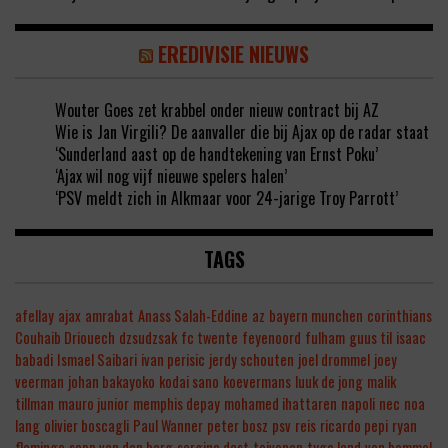
EREDIVISIE NIEUWS
Wouter Goes zet krabbel onder nieuw contract bij AZ
Wie is Jan Virgili? De aanvaller die bij Ajax op de radar staat
‘Sunderland aast op de handtekening van Ernst Poku’
‘Ajax wil nog vijf nieuwe spelers halen’
‘PSV meldt zich in Alkmaar voor 24-jarige Troy Parrott’
TAGS
afellay
ajax
amrabat
Anass Salah-Eddine
az
bayern munchen
corinthians
Couhaib Driouech
dzsudzsak
fc twente
feyenoord
fulham
guus til
isaac
babadi
Ismael Saibari
ivan perisic
jerdy schouten
joel drommel
joey
veerman
johan bakayoko
kodai sano
koevermans
luuk de jong
malik
tillman
mauro junior
memphis depay
mohamed ihattaren
napoli
nec
noa
lang
olivier boscagli
Paul Wanner
peter bosz
psv
reis
ricardo pepi
ryan
flamingo
sepp van den berg
sergino dest
toivonen
tygo land
van bommel