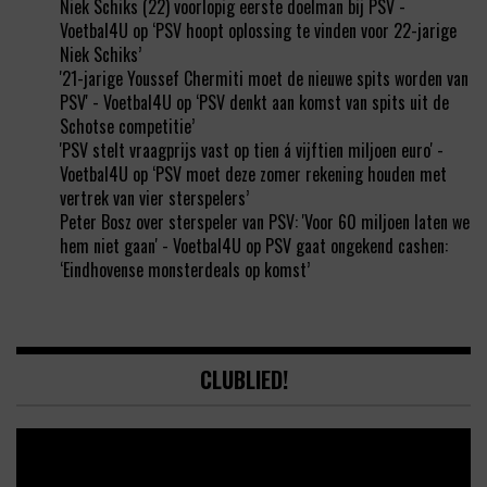
Niek Schiks (22) voorlopig eerste doelman bij PSV -
Voetbal4U
op
‘PSV hoopt oplossing te vinden voor 22-jarige
Niek Schiks’
'21-jarige Youssef Chermiti moet de nieuwe spits worden van
PSV' - Voetbal4U
op
‘PSV denkt aan komst van spits uit de
Schotse competitie’
'PSV stelt vraagprijs vast op tien á vijftien miljoen euro' -
Voetbal4U
op
‘PSV moet deze zomer rekening houden met
vertrek van vier sterspelers’
Peter Bosz over sterspeler van PSV: 'Voor 60 miljoen laten we
hem niet gaan' - Voetbal4U
op
PSV gaat ongekend cashen:
‘Eindhovense monsterdeals op komst’
CLUBLIED!
Video
Player