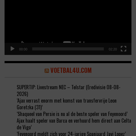
00:00
02:20
VOETBAL4U.COM
SUPERTIP: Livestream NEC – Telstar (Eredivisie 08-08-
2026)
‘Ajax verrast enorm met komst van transfervrije Leon
Goretzka (31)’
‘Shaqueel van Persie is nu al de beste speler van Feyenoord’
Ajax haalt speler van Barca en verhuurd hem direct aan Celta
de Vigo’
‘Feyenoord meldt zich voor 24-jarige Spanjaard Javi Lopez’