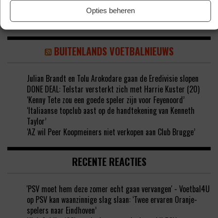
Opties beheren
BUITENLANDS VOETBALNIEUWS
Julian Brandt en Tolu Arokodare gaan de Eredivisie slopen
DONE DEAL: Telstar versterkt zich met Harrie Kuster (20)
‘Kenny Tete zou een goede speler zijn voor Feyenoord’
‘Italiaanse topclub aast op de handtekening van Kenneth
Taylor’
‘AZ wil Peer Koopmeiners niet verkopen aan Club Brugge’
RECENTE REACTIES
'PSV moet hem deze zomer echt gaan vervangen' - Voetbal4U
op
PSV kan waanzinnige slag slaan: ‘Twee ervaren Oranje-
spelers naar Eindhoven’