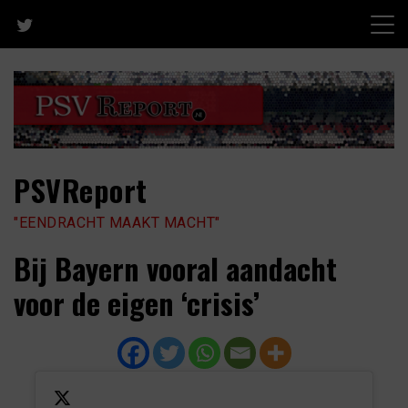
Skip
to
content
PSVReport
"EENDRACHT MAAKT MACHT"
Bij Bayern vooral aandacht
voor de eigen ‘crisis’