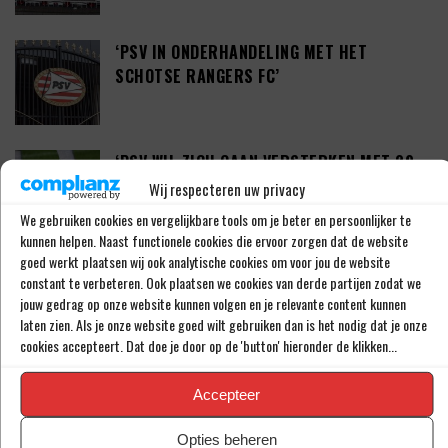
‘PSV IN ONDERHANDELING MET HET
SCHOTSE RANGERS FC’
‘PSV WIL ZICH GAAN VERSTERKEN MET 29-
JARIGE ADAMA CAMARA’
Wij respecteren uw privacy
We gebruiken cookies en vergelijkbare tools om je beter en persoonlijker te
kunnen helpen. Naast functionele cookies die ervoor zorgen dat de website
goed werkt plaatsen wij ook analytische cookies om voor jou de website
JOEL DROMMEL (29) TEKENT VOOR VIER
constant te verbeteren. Ook plaatsen we cookies van derde partijen zodat we
JAAR BIJ FC TWENTE
jouw gedrag op onze website kunnen volgen en je relevante content kunnen
laten zien. Als je onze website goed wilt gebruiken dan is het nodig dat je onze
cookies accepteert. Dat doe je door op de 'button' hieronder de klikken...
‘COUHAIB DRIOUECH ZOU EEN PRIMA
Accepteer
SPELER ZIJN VOOR FEYENOORD’
Opties beheren