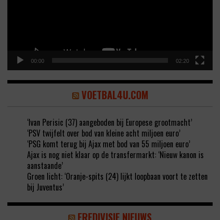
00:00
02:20
VOETBAL4U.COM
‘Ivan Perisic (37) aangeboden bij Europese grootmacht’
‘PSV twijfelt over bod van kleine acht miljoen euro’
‘PSG komt terug bij Ajax met bod van 55 miljoen euro’
Ajax is nog niet klaar op de transfermarkt: ‘Nieuw kanon is
aanstaande’
Groen licht: ‘Oranje-spits (24) lijkt loopbaan voort te zetten
bij Juventus’
EREDIVISIE NIEUWS