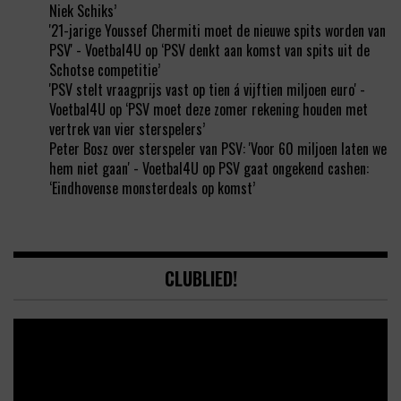
Niek Schiks’
'21-jarige Youssef Chermiti moet de nieuwe spits worden van
PSV' - Voetbal4U
op
‘PSV denkt aan komst van spits uit de
Schotse competitie’
'PSV stelt vraagprijs vast op tien á vijftien miljoen euro' -
Voetbal4U
op
‘PSV moet deze zomer rekening houden met
vertrek van vier sterspelers’
Peter Bosz over sterspeler van PSV: 'Voor 60 miljoen laten we
hem niet gaan' - Voetbal4U
op
PSV gaat ongekend cashen:
‘Eindhovense monsterdeals op komst’
CLUBLIED!
Video
Player