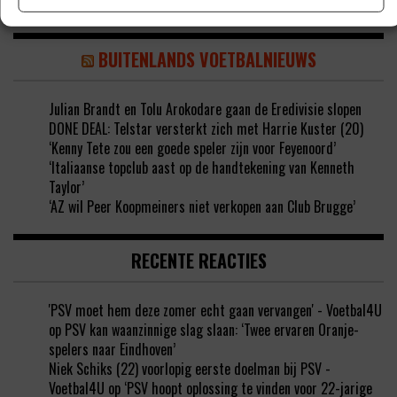
BUITENLANDS VOETBALNIEUWS
Julian Brandt en Tolu Arokodare gaan de Eredivisie slopen
DONE DEAL: Telstar versterkt zich met Harrie Kuster (20)
‘Kenny Tete zou een goede speler zijn voor Feyenoord’
‘Italiaanse topclub aast op de handtekening van Kenneth
Taylor’
‘AZ wil Peer Koopmeiners niet verkopen aan Club Brugge’
RECENTE REACTIES
'PSV moet hem deze zomer echt gaan vervangen' - Voetbal4U
op
PSV kan waanzinnige slag slaan: ‘Twee ervaren Oranje-
spelers naar Eindhoven’
Niek Schiks (22) voorlopig eerste doelman bij PSV -
Voetbal4U
op
‘PSV hoopt oplossing te vinden voor 22-jarige