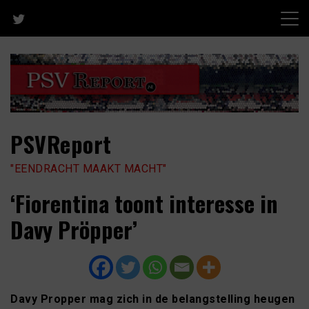
Skip
to
content
PSVReport
"EENDRACHT MAAKT MACHT"
‘Fiorentina toont interesse in
Davy Pröpper’
Davy Propper mag zich in de belangstelling heugen