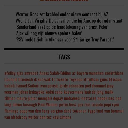
Wouter Goes zet krabbel onder nieuw contract bij AZ
Wie is Jan Virgili? De aanvaller die bij Ajax op de radar staat
‘Sunderland aast op de handtekening van Ernst Poku’
‘Ajax wil nog vijf nieuwe spelers halen’
‘PSV meldt zich in Alkmaar voor 24-jarige Troy Parrott’
TAGS
afellay
ajax
amrabat
Anass Salah-Eddine
az
bayern munchen
corinthians
Couhaib Driouech
dzsudzsak
fc twente
feyenoord
fulham
guus til
isaac
babadi
Ismael Saibari
ivan perisic
jerdy schouten
joel drommel
joey
veerman
johan bakayoko
kodai sano
koevermans
luuk de jong
malik
tillman
mauro junior
memphis depay
mohamed ihattaren
napoli
nec
noa
lang
olivier boscagli
Paul Wanner
peter bosz
psv
reis
ricardo pepi
ryan
flamingo
sepp van den berg
sergino dest
toivonen
tygo land
van bommel
van nistelrooy
walter benitez
xavi simons