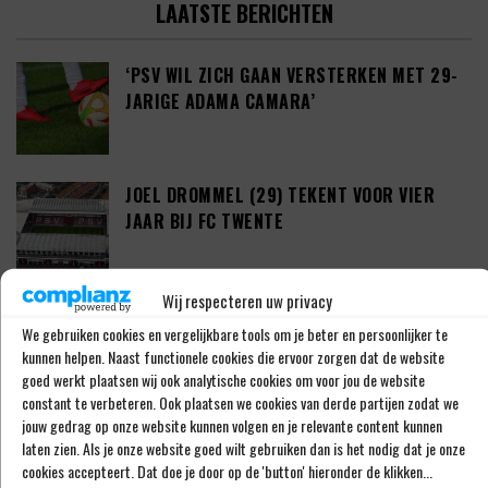
LAATSTE BERICHTEN
‘PSV WIL ZICH GAAN VERSTERKEN MET 29-
JARIGE ADAMA CAMARA’
JOEL DROMMEL (29) TEKENT VOOR VIER
JAAR BIJ FC TWENTE
Wij respecteren uw privacy
‘COUHAIB DRIOUECH ZOU EEN PRIMA
We gebruiken cookies en vergelijkbare tools om je beter en persoonlijker te
SPELER ZIJN VOOR FEYENOORD’
kunnen helpen. Naast functionele cookies die ervoor zorgen dat de website
goed werkt plaatsen wij ook analytische cookies om voor jou de website
constant te verbeteren. Ook plaatsen we cookies van derde partijen zodat we
jouw gedrag op onze website kunnen volgen en je relevante content kunnen
PETER BOSZ OVER ONTWIKKELINGEN BIJ
laten zien. Als je onze website goed wilt gebruiken dan is het nodig dat je onze
AJAX: ‘LIG BIBBEREND IN BED’
cookies accepteert. Dat doe je door op de 'button' hieronder de klikken...