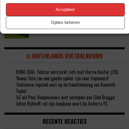
Accepteer
‘KODAI SANO DEZE ZOMER DAN TOCH VAN
Opties beheren
NEC NAAR PSV’
BUITENLANDS VOETBALNIEUWS
DONE DEAL: Telstar versterkt zich met Harrie Kuster (20)
‘Kenny Tete zou een goede speler zijn voor Feyenoord’
‘Italiaanse topclub aast op de handtekening van Kenneth
Taylor’
‘AZ wil Peer Koopmeiners niet verkopen aan Club Brugge’
Julian Rijkhoff zet zijn loopbaan voort bij Andorra FC
RECENTE REACTIES