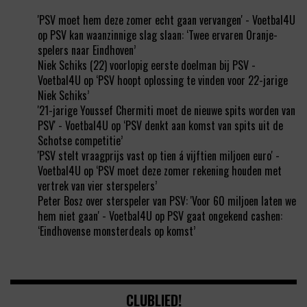
'PSV moet hem deze zomer echt gaan vervangen' - Voetbal4U
op
PSV kan waanzinnige slag slaan: ‘Twee ervaren Oranje-
spelers naar Eindhoven’
Niek Schiks (22) voorlopig eerste doelman bij PSV -
Voetbal4U
op
‘PSV hoopt oplossing te vinden voor 22-jarige
Niek Schiks’
'21-jarige Youssef Chermiti moet de nieuwe spits worden van
PSV' - Voetbal4U
op
‘PSV denkt aan komst van spits uit de
Schotse competitie’
'PSV stelt vraagprijs vast op tien á vijftien miljoen euro' -
Voetbal4U
op
‘PSV moet deze zomer rekening houden met
vertrek van vier sterspelers’
Peter Bosz over sterspeler van PSV: 'Voor 60 miljoen laten we
hem niet gaan' - Voetbal4U
op
PSV gaat ongekend cashen:
‘Eindhovense monsterdeals op komst’
CLUBLIED!