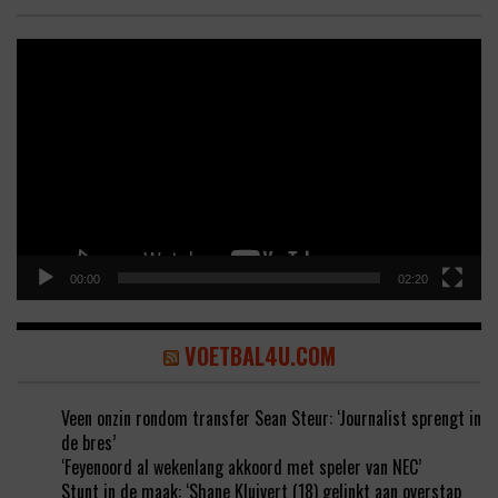
Video
Player
00:00
02:20
VOETBAL4U.COM
Veen onzin rondom transfer Sean Steur: ‘Journalist sprengt in
de bres’
‘Feyenoord al wekenlang akkoord met speler van NEC’
Stunt in de maak: ‘Shane Kluivert (18) gelinkt aan overstap