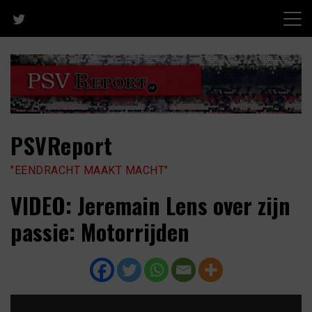
Skip
to
content
PSVReport
"EENDRACHT MAAKT MACHT"
VIDEO: Jeremain Lens over zijn
passie: Motorrijden