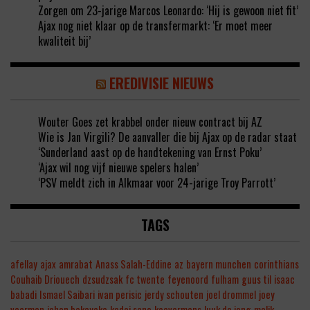
Zorgen om 23-jarige Marcos Leonardo: ‘Hij is gewoon niet fit’
Ajax nog niet klaar op de transfermarkt: ‘Er moet meer
kwaliteit bij’
EREDIVISIE NIEUWS
Wouter Goes zet krabbel onder nieuw contract bij AZ
Wie is Jan Virgili? De aanvaller die bij Ajax op de radar staat
‘Sunderland aast op de handtekening van Ernst Poku’
‘Ajax wil nog vijf nieuwe spelers halen’
‘PSV meldt zich in Alkmaar voor 24-jarige Troy Parrott’
TAGS
afellay
ajax
amrabat
Anass Salah-Eddine
az
bayern munchen
corinthians
Couhaib Driouech
dzsudzsak
fc twente
feyenoord
fulham
guus til
isaac
babadi
Ismael Saibari
ivan perisic
jerdy schouten
joel drommel
joey
veerman
johan bakayoko
kodai sano
koevermans
luuk de jong
malik