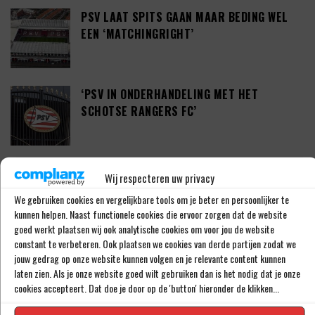
PSV LAAT SPITS GAAN MAAR BEDING WEL
EEN ‘MATCHINGRIGHT’
‘PSV IN ONDERHANDELING MET HET
SCHOTSE RANGERS FC’
‘PSV WIL ZICH GAAN VERSTERKEN MET 29-
Wij respecteren uw privacy
JARIGE ADAMA CAMARA’
We gebruiken cookies en vergelijkbare tools om je beter en persoonlijker te
kunnen helpen. Naast functionele cookies die ervoor zorgen dat de website
goed werkt plaatsen wij ook analytische cookies om voor jou de website
constant te verbeteren. Ook plaatsen we cookies van derde partijen zodat we
JOEL DROMMEL (29) TEKENT VOOR VIER
jouw gedrag op onze website kunnen volgen en je relevante content kunnen
JAAR BIJ FC TWENTE
laten zien. Als je onze website goed wilt gebruiken dan is het nodig dat je onze
cookies accepteert. Dat doe je door op de 'button' hieronder de klikken...