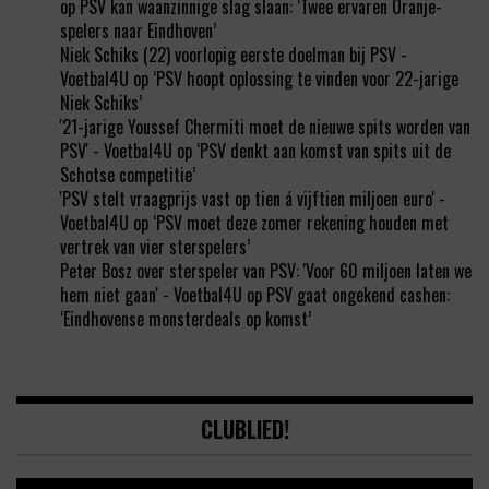
op
PSV kan waanzinnige slag slaan: ‘Twee ervaren Oranje-
spelers naar Eindhoven’
Niek Schiks (22) voorlopig eerste doelman bij PSV -
Voetbal4U
op
‘PSV hoopt oplossing te vinden voor 22-jarige
Niek Schiks’
'21-jarige Youssef Chermiti moet de nieuwe spits worden van
PSV' - Voetbal4U
op
‘PSV denkt aan komst van spits uit de
Schotse competitie’
'PSV stelt vraagprijs vast op tien á vijftien miljoen euro' -
Voetbal4U
op
‘PSV moet deze zomer rekening houden met
vertrek van vier sterspelers’
Peter Bosz over sterspeler van PSV: 'Voor 60 miljoen laten we
hem niet gaan' - Voetbal4U
op
PSV gaat ongekend cashen:
‘Eindhovense monsterdeals op komst’
CLUBLIED!