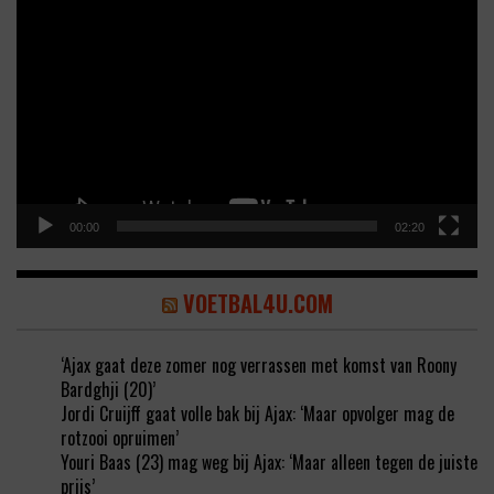
Video
Player
00:00
02:20
VOETBAL4U.COM
‘Ajax gaat deze zomer nog verrassen met komst van Roony
Bardghji (20)’
Jordi Cruijff gaat volle bak bij Ajax: ‘Maar opvolger mag de
rotzooi opruimen’
Youri Baas (23) mag weg bij Ajax: ‘Maar alleen tegen de juiste
prijs’