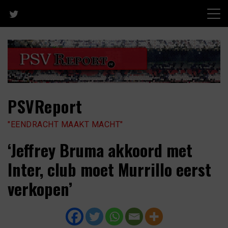
Skip
to
content
PSVReport
"EENDRACHT MAAKT MACHT"
‘Jeffrey Bruma akkoord met
Inter, club moet Murrillo eerst
verkopen’