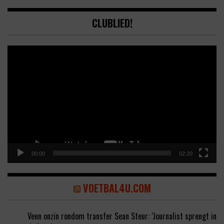
CLUBLIED!
Video
Player
00:00
02:20
VOETBAL4U.COM
Veen onzin rondom transfer Sean Steur: ‘Journalist sprengt in