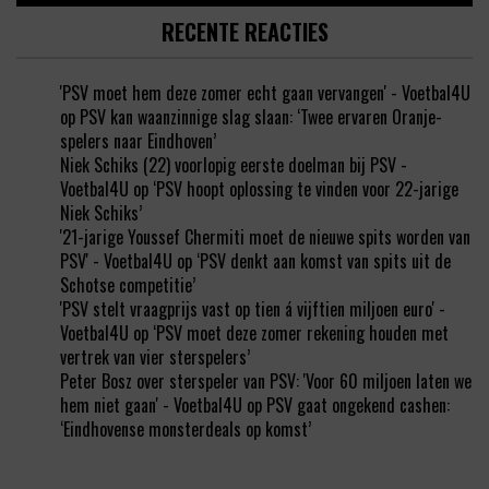
RECENTE REACTIES
'PSV moet hem deze zomer echt gaan vervangen' - Voetbal4U
op
PSV kan waanzinnige slag slaan: ‘Twee ervaren Oranje-
spelers naar Eindhoven’
Niek Schiks (22) voorlopig eerste doelman bij PSV -
Voetbal4U
op
‘PSV hoopt oplossing te vinden voor 22-jarige
Niek Schiks’
'21-jarige Youssef Chermiti moet de nieuwe spits worden van
PSV' - Voetbal4U
op
‘PSV denkt aan komst van spits uit de
Schotse competitie’
'PSV stelt vraagprijs vast op tien á vijftien miljoen euro' -
Voetbal4U
op
‘PSV moet deze zomer rekening houden met
vertrek van vier sterspelers’
Peter Bosz over sterspeler van PSV: 'Voor 60 miljoen laten we
hem niet gaan' - Voetbal4U
op
PSV gaat ongekend cashen:
‘Eindhovense monsterdeals op komst’