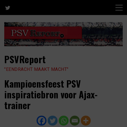
Skip
to
content
PSVReport
"EENDRACHT MAAKT MACHT"
Kampioensfeest PSV
inspiratiebron voor Ajax-
trainer