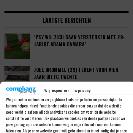
LAATSTE BERICHTEN
‘PSV WIL ZICH GAAN VERSTERKEN MET 29-
JARIGE ADAMA CAMARA’
JOEL DROMMEL (29) TEKENT VOOR VIER
JAAR BIJ FC TWENTE
Wij respecteren uw privacy
We gebruiken cookies en vergelijkbare tools om je beter en persoonlijker te
‘COUHAIB DRIOUECH ZOU EEN PRIMA
kunnen helpen. Naast functionele cookies die ervoor zorgen dat de website
SPELER ZIJN VOOR FEYENOORD’
goed werkt plaatsen wij ook analytische cookies om voor jou de website
constant te verbeteren. Ook plaatsen we cookies van derde partijen zodat we
jouw gedrag op onze website kunnen volgen en je relevante content kunnen
laten zien. Als je onze website goed wilt gebruiken dan is het nodig dat je onze