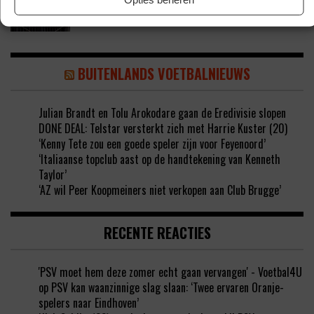
BUITENLANDS VOETBALNIEUWS
Julian Brandt en Tolu Arokodare gaan de Eredivisie slopen
DONE DEAL: Telstar versterkt zich met Harrie Kuster (20)
‘Kenny Tete zou een goede speler zijn voor Feyenoord’
‘Italiaanse topclub aast op de handtekening van Kenneth
Taylor’
‘AZ wil Peer Koopmeiners niet verkopen aan Club Brugge’
RECENTE REACTIES
'PSV moet hem deze zomer echt gaan vervangen' - Voetbal4U
op
PSV kan waanzinnige slag slaan: ‘Twee ervaren Oranje-
spelers naar Eindhoven’