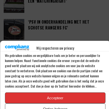
EEN ‘MATCHINGRIGHT’
‘PSV IN ONDERHANDELING MET HET
SCHOTSE RANGERS FC’
Wij respecteren uw privacy
‘PSV WIL ZICH GAAN VERSTERKEN MET 29-
JARIGE ADAMA CAMARA’
We gebruiken cookies en vergelijkbare tools om je beter en persoonlijker te
kunnen helpen. Naast functionele cookies die ervoor zorgen dat de website
goed werkt plaatsen wij ook analytische cookies om voor jou de website
constant te verbeteren. Ook plaatsen we cookies van derde partijen zodat we
JOEL DROMMEL (29) TEKENT VOOR VIER
jouw gedrag op onze website kunnen volgen en je relevante content kunnen
JAAR BIJ FC TWENTE
laten zien. Als je onze website goed wilt gebruiken dan is het nodig dat je onze
cookies accepteert. Dat doe je door op de 'button' hieronder de klikken...
Accepteer
‘COUHAIB DRIOUECH ZOU EEN PRIMA
SPELER ZIJN VOOR FEYENOORD’
Opties beheren