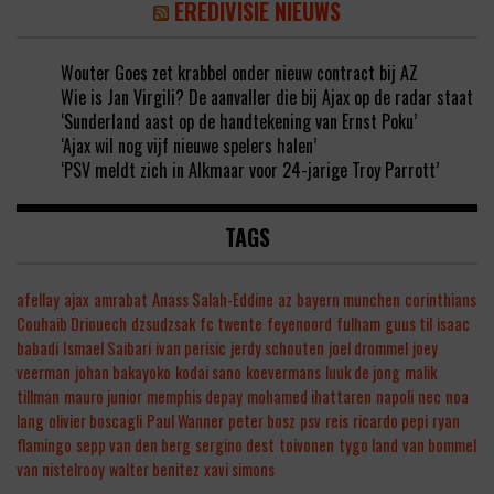
EREDIVISIE NIEUWS
Wouter Goes zet krabbel onder nieuw contract bij AZ
Wie is Jan Virgili? De aanvaller die bij Ajax op de radar staat
‘Sunderland aast op de handtekening van Ernst Poku’
‘Ajax wil nog vijf nieuwe spelers halen’
‘PSV meldt zich in Alkmaar voor 24-jarige Troy Parrott’
TAGS
afellay
ajax
amrabat
Anass Salah-Eddine
az
bayern munchen
corinthians
Couhaib Driouech
dzsudzsak
fc twente
feyenoord
fulham
guus til
isaac
babadi
Ismael Saibari
ivan perisic
jerdy schouten
joel drommel
joey
veerman
johan bakayoko
kodai sano
koevermans
luuk de jong
malik
tillman
mauro junior
memphis depay
mohamed ihattaren
napoli
nec
noa
lang
olivier boscagli
Paul Wanner
peter bosz
psv
reis
ricardo pepi
ryan
flamingo
sepp van den berg
sergino dest
toivonen
tygo land
van bommel
van nistelrooy
walter benitez
xavi simons