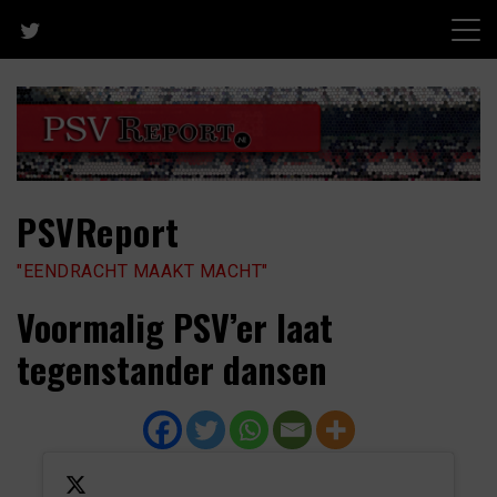
Skip
to
content
PSVReport
"EENDRACHT MAAKT MACHT"
Voormalig PSV’er laat
tegenstander dansen