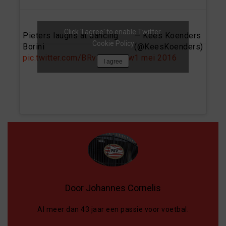
Click 'I agree' to enable Twitter
Pieters laughs at dancing
— Kees Koenders
Cookie Policy
Borini
(@KeesKoenders)
pic.twitter.com/BRvaFNPNSw
1 mei 2016
I agree
Door Johannes Cornelis
Al meer dan 43 jaar een passie voor voetbal.