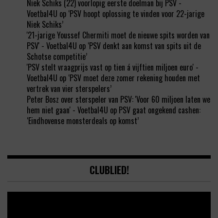
Niek Schiks (22) voorlopig eerste doelman bij PSV -
Voetbal4U
op
‘PSV hoopt oplossing te vinden voor 22-jarige
Niek Schiks’
'21-jarige Youssef Chermiti moet de nieuwe spits worden van
PSV' - Voetbal4U
op
‘PSV denkt aan komst van spits uit de
Schotse competitie’
'PSV stelt vraagprijs vast op tien á vijftien miljoen euro' -
Voetbal4U
op
‘PSV moet deze zomer rekening houden met
vertrek van vier sterspelers’
Peter Bosz over sterspeler van PSV: 'Voor 60 miljoen laten we
hem niet gaan' - Voetbal4U
op
PSV gaat ongekend cashen:
‘Eindhovense monsterdeals op komst’
CLUBLIED!
Video
Player