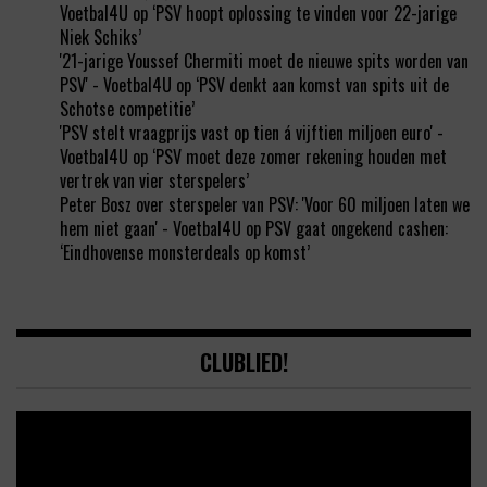
Voetbal4U
op
‘PSV hoopt oplossing te vinden voor 22-jarige
Niek Schiks’
'21-jarige Youssef Chermiti moet de nieuwe spits worden van
PSV' - Voetbal4U
op
‘PSV denkt aan komst van spits uit de
Schotse competitie’
'PSV stelt vraagprijs vast op tien á vijftien miljoen euro' -
Voetbal4U
op
‘PSV moet deze zomer rekening houden met
vertrek van vier sterspelers’
Peter Bosz over sterspeler van PSV: 'Voor 60 miljoen laten we
hem niet gaan' - Voetbal4U
op
PSV gaat ongekend cashen:
‘Eindhovense monsterdeals op komst’
CLUBLIED!
Video
Player