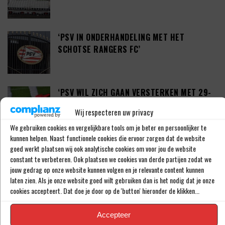
‘PSV IN ONDERHANDELING MET HET
SCHOTSE RANGERS FC’
‘PSV WIL ZICH GAAN VERSTERKEN MET 29-
JARIGE ADAMA CAMARA’
Wij respecteren uw privacy
We gebruiken cookies en vergelijkbare tools om je beter en persoonlijker te
kunnen helpen. Naast functionele cookies die ervoor zorgen dat de website
JOEL DROMMEL (29) TEKENT VOOR VIER
goed werkt plaatsen wij ook analytische cookies om voor jou de website
constant te verbeteren. Ook plaatsen we cookies van derde partijen zodat we
JAAR BIJ FC TWENTE
jouw gedrag op onze website kunnen volgen en je relevante content kunnen
laten zien. Als je onze website goed wilt gebruiken dan is het nodig dat je onze
cookies accepteert. Dat doe je door op de 'button' hieronder de klikken...
‘COUHAIB DRIOUECH ZOU EEN PRIMA
SPELER ZIJN VOOR FEYENOORD’
Accepteer