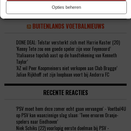
Opties beheren
BUITENLANDS VOETBALNIEUWS
DONE DEAL: Telstar versterkt zich met Harrie Kuster (20)
‘Kenny Tete zou een goede speler zijn voor Feyenoord’
‘Italiaanse topclub aast op de handtekening van Kenneth
Taylor’
‘AZ wil Peer Koopmeiners niet verkopen aan Club Brugge’
Julian Rijkhoff zet zijn loopbaan voort bij Andorra FC
RECENTE REACTIES
'PSV moet hem deze zomer echt gaan vervangen' - Voetbal4U
op
PSV kan waanzinnige slag slaan: ‘Twee ervaren Oranje-
spelers naar Eindhoven’
Niek Schiks (22) voorlopig eerste doelman bij PSV -