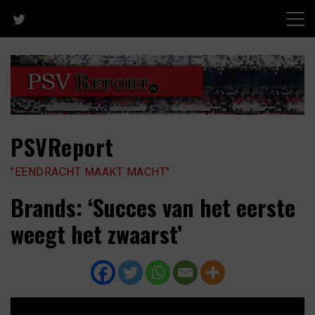
Skip
to
content
PSVReport
"EENDRACHT MAAKT MACHT"
Brands: ‘Succes van het eerste
weegt het zwaarst’