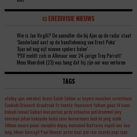
EREDIVISIE NIEUWS
Wie is Jan Virgili? De aanvaller die bij Ajax op de radar staat
‘Sunderland aast op de handtekening van Ernst Poku’
‘Ajax wil nog vijf nieuwe spelers halen’
‘PSV meldt zich in Alkmaar voor 24-jarige Troy Parrott’
Mexx Meerdink (23) was bang dat hij zijn oor was verloren
TAGS
afellay
ajax
amrabat
Anass Salah-Eddine
az
bayern munchen
corinthians
Couhaib Driouech
dzsudzsak
fc twente
feyenoord
fulham
guus til
isaac
babadi
Ismael Saibari
ivan perisic
jerdy schouten
joel drommel
joey
veerman
johan bakayoko
kodai sano
koevermans
luuk de jong
malik
tillman
mauro junior
memphis depay
mohamed ihattaren
napoli
nec
noa
lang
olivier boscagli
Paul Wanner
peter bosz
psv
reis
ricardo pepi
ryan