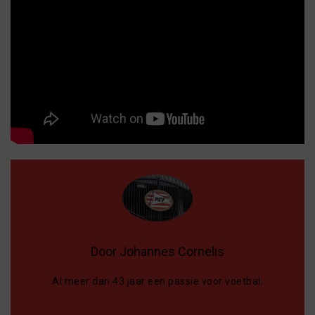
Door Johannes Cornelis
Al meer dan 43 jaar een passie voor voetbal.