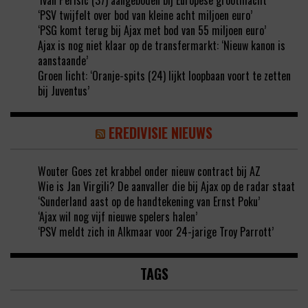
‘Ivan Perisic (37) aangeboden bij Europese grootmacht’
‘PSV twijfelt over bod van kleine acht miljoen euro’
‘PSG komt terug bij Ajax met bod van 55 miljoen euro’
Ajax is nog niet klaar op de transfermarkt: ‘Nieuw kanon is
aanstaande’
Groen licht: ‘Oranje-spits (24) lijkt loopbaan voort te zetten
bij Juventus’
EREDIVISIE NIEUWS
Wouter Goes zet krabbel onder nieuw contract bij AZ
Wie is Jan Virgili? De aanvaller die bij Ajax op de radar staat
‘Sunderland aast op de handtekening van Ernst Poku’
‘Ajax wil nog vijf nieuwe spelers halen’
‘PSV meldt zich in Alkmaar voor 24-jarige Troy Parrott’
TAGS