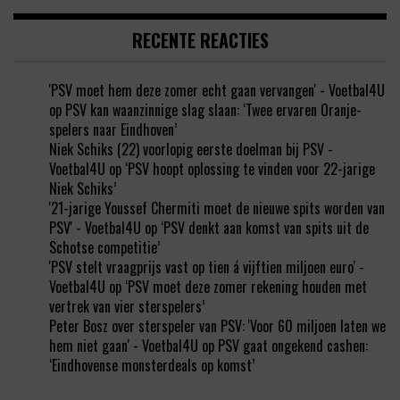
RECENTE REACTIES
'PSV moet hem deze zomer echt gaan vervangen' - Voetbal4U
op
PSV kan waanzinnige slag slaan: ‘Twee ervaren Oranje-
spelers naar Eindhoven’
Niek Schiks (22) voorlopig eerste doelman bij PSV -
Voetbal4U
op
‘PSV hoopt oplossing te vinden voor 22-jarige
Niek Schiks’
'21-jarige Youssef Chermiti moet de nieuwe spits worden van
PSV' - Voetbal4U
op
‘PSV denkt aan komst van spits uit de
Schotse competitie’
'PSV stelt vraagprijs vast op tien á vijftien miljoen euro' -
Voetbal4U
op
‘PSV moet deze zomer rekening houden met
vertrek van vier sterspelers’
Peter Bosz over sterspeler van PSV: 'Voor 60 miljoen laten we
hem niet gaan' - Voetbal4U
op
PSV gaat ongekend cashen:
‘Eindhovense monsterdeals op komst’