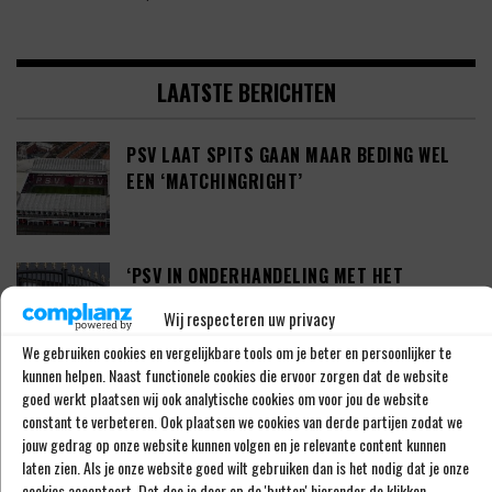
LAATSTE BERICHTEN
PSV LAAT SPITS GAAN MAAR BEDING WEL
EEN ‘MATCHINGRIGHT’
‘PSV IN ONDERHANDELING MET HET
SCHOTSE RANGERS FC’
Wij respecteren uw privacy
We gebruiken cookies en vergelijkbare tools om je beter en persoonlijker te
kunnen helpen. Naast functionele cookies die ervoor zorgen dat de website
‘PSV WIL ZICH GAAN VERSTERKEN MET 29-
goed werkt plaatsen wij ook analytische cookies om voor jou de website
constant te verbeteren. Ook plaatsen we cookies van derde partijen zodat we
JARIGE ADAMA CAMARA’
jouw gedrag op onze website kunnen volgen en je relevante content kunnen
laten zien. Als je onze website goed wilt gebruiken dan is het nodig dat je onze
cookies accepteert. Dat doe je door op de 'button' hieronder de klikken...