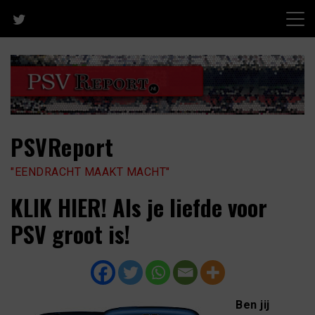
Skip
to
content
PSVReport
"EENDRACHT MAAKT MACHT"
KLIK HIER! Als je liefde voor
PSV groot is!
Ben jij