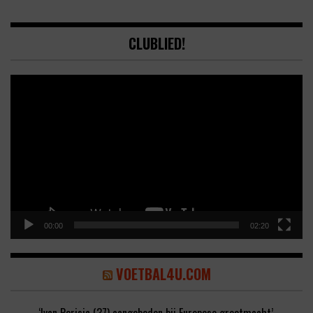
CLUBLIED!
Video
Player
00:00
02:20
VOETBAL4U.COM