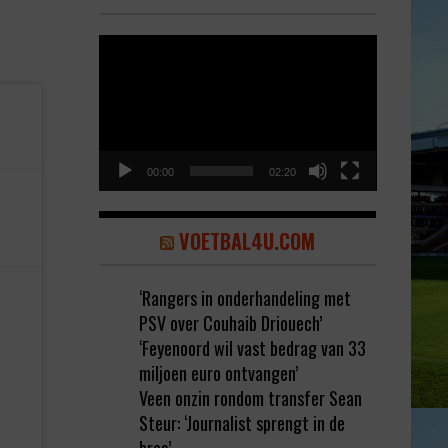
Video
Player
00:00
02:20
VOETBAL4U.COM
‘Rangers in onderhandeling met
PSV over Couhaib Driouech’
‘Feyenoord wil vast bedrag van 33
miljoen euro ontvangen’
Veen onzin rondom transfer Sean
Steur: ‘Journalist sprengt in de