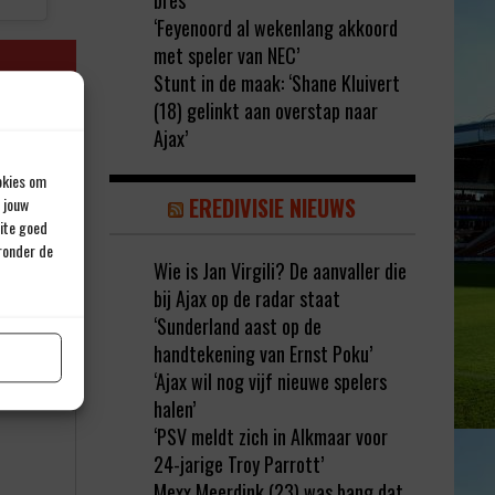
bres’
‘Feyenoord al wekenlang akkoord
met speler van NEC’
Stunt in de maak: ‘Shane Kluivert
(18) gelinkt aan overstap naar
Ajax’
okies om
EREDIVISIE NIEUWS
 jouw
site goed
eronder de
Wie is Jan Virgili? De aanvaller die
bij Ajax op de radar staat
rd met
*
‘Sunderland aast op de
handtekening van Ernst Poku’
‘Ajax wil nog vijf nieuwe spelers
halen’
‘PSV meldt zich in Alkmaar voor
24-jarige Troy Parrott’
Mexx Meerdink (23) was bang dat