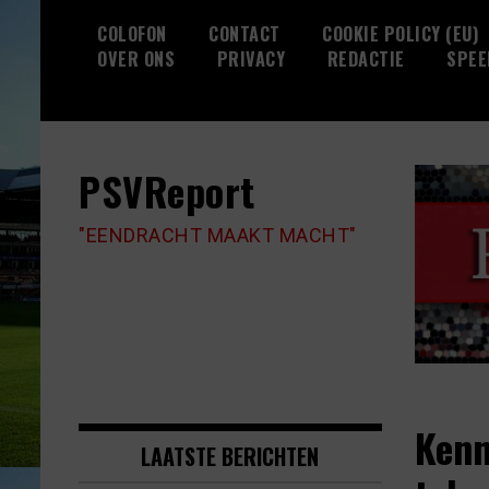
Skip
COLOFON
CONTACT
COOKIE POLICY (EU)
to
OVER ONS
PRIVACY
REDACTIE
SPEE
content
PSVReport
"EENDRACHT MAAKT MACHT"
Kenn
LAATSTE BERICHTEN