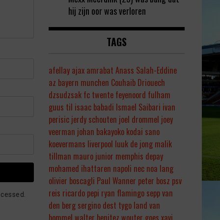
hij zijn oor was verloren
TAGS
afellay
ajax
amrabat
Anass Salah-Eddine
az
bayern munchen
Couhaib Driouech
dzsudzsak
fc twente
feyenoord
fulham
guus til
isaac babadi
Ismael Saibari
ivan
perisic
jerdy schouten
joel drommel
joey
veerman
johan bakayoko
kodai sano
koevermans
liverpool
luuk de jong
malik
tillman
mauro junior
memphis depay
mohamed ihattaren
napoli
nec
noa lang
olivier boscagli
Paul Wanner
peter bosz
psv
reis
ricardo pepi
ryan flamingo
sepp van
ocessed.
den berg
sergino dest
tygo land
van
bommel
walter benitez
wouter goes
xavi