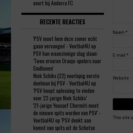
voort bij Andorra FC
RECENTE REACTIES
Naam
*
'PSV moet hem deze zomer echt
gaan vervangen' - Voetbal4U
op
PSV kan waanzinnige slag slaan:
E-mail
*
‘Twee ervaren Oranje-spelers naar
Eindhoven’
Niek Schiks (22) voorlopig eerste
Website
doelman bij PSV - Voetbal4U
op
‘PSV hoopt oplossing te vinden
voor 22-jarige Niek Schiks’
'21-jarige Youssef Chermiti moet
de nieuwe spits worden van PSV' -
This site
Voetbal4U
op
‘PSV denkt aan
komst van spits uit de Schotse