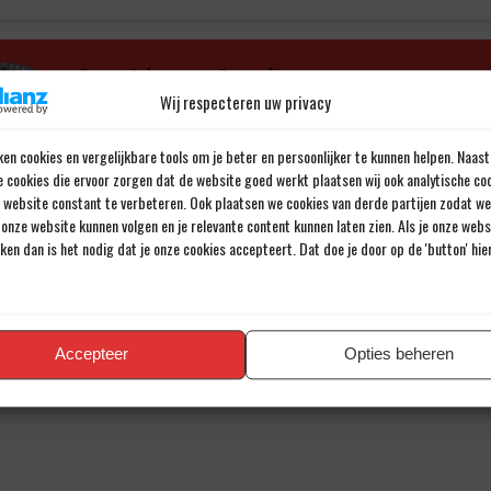
Door Johannes Cornelis
Wij respecteren uw privacy
Al meer dan 43 jaar een passie voor voetbal.
en cookies en vergelijkbare tools om je beter en persoonlijker te kunnen helpen. Naast
e cookies die ervoor zorgen dat de website goed werkt plaatsen wij ook analytische co
e website constant te verbeteren. Ook plaatsen we cookies van derde partijen zodat we
onze website kunnen volgen en je relevante content kunnen laten zien. Als je onze web
iken dan is het nodig dat je onze cookies accepteert. Dat doe je door op de 'button' hi
en reactie
iladres wordt niet gepubliceerd.
Verplichte velden zijn gemarkee
Accepteer
Opties beheren