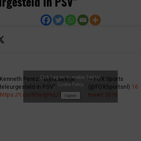
urgesteld in PSV”
Click 'I agree' to enable Twitter
Kenneth Perez: "Bijna beetje
— FOX Sports
Cookie Policy
teleurgesteld in PSV"
(@FOXSportsnl)
16
https://t.co/9OsdjPuLlT
maart 2016
I agree