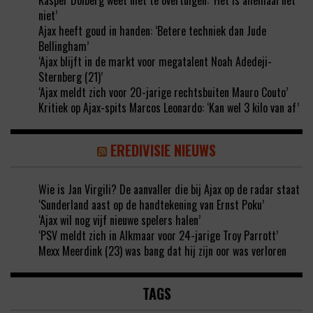
Kasper Dolberg weet niet te overtuigen: ‘Het is allemaal net
niet’
Ajax heeft goud in handen: ‘Betere techniek dan Jude
Bellingham’
‘Ajax blijft in de markt voor megatalent Noah Adedeji-
Sternberg (21)’
‘Ajax meldt zich voor 20-jarige rechtsbuiten Mauro Couto’
Kritiek op Ajax-spits Marcos Leonardo: ‘Kan wel 3 kilo van af’
EREDIVISIE NIEUWS
Wie is Jan Virgili? De aanvaller die bij Ajax op de radar staat
‘Sunderland aast op de handtekening van Ernst Poku’
‘Ajax wil nog vijf nieuwe spelers halen’
‘PSV meldt zich in Alkmaar voor 24-jarige Troy Parrott’
Mexx Meerdink (23) was bang dat hij zijn oor was verloren
TAGS