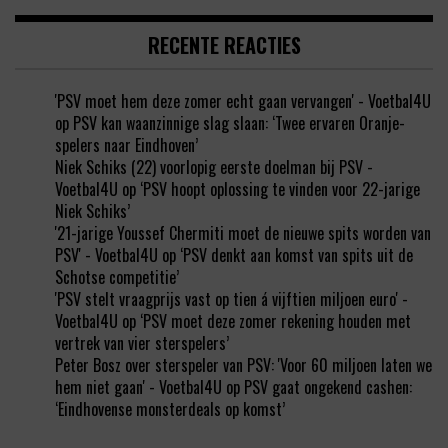
RECENTE REACTIES
'PSV moet hem deze zomer echt gaan vervangen' - Voetbal4U
op
PSV kan waanzinnige slag slaan: ‘Twee ervaren Oranje-
spelers naar Eindhoven’
Niek Schiks (22) voorlopig eerste doelman bij PSV -
Voetbal4U
op
‘PSV hoopt oplossing te vinden voor 22-jarige
Niek Schiks’
'21-jarige Youssef Chermiti moet de nieuwe spits worden van
PSV' - Voetbal4U
op
‘PSV denkt aan komst van spits uit de
Schotse competitie’
'PSV stelt vraagprijs vast op tien á vijftien miljoen euro' -
Voetbal4U
op
‘PSV moet deze zomer rekening houden met
vertrek van vier sterspelers’
Peter Bosz over sterspeler van PSV: 'Voor 60 miljoen laten we
hem niet gaan' - Voetbal4U
op
PSV gaat ongekend cashen:
‘Eindhovense monsterdeals op komst’