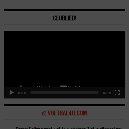
CLUBLIED!
Video
Player
00:00
02:20
VOETBAL4U.COM