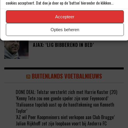
cookies accepteert. Dat doe je door op de 'button' hieronder de klikken...
‘COUHAIB DRIOUECH ZOU EEN PRIMA
SPELER ZIJN VOOR FEYENOORD’
Accepteer
Opties beheren
PETER BOSZ OVER ONTWIKKELINGEN BIJ
AJAX: ‘LIG BIBBEREND IN BED’
BUITENLANDS VOETBALNIEUWS
DONE DEAL: Telstar versterkt zich met Harrie Kuster (20)
‘Kenny Tete zou een goede speler zijn voor Feyenoord’
‘Italiaanse topclub aast op de handtekening van Kenneth
Taylor’
‘AZ wil Peer Koopmeiners niet verkopen aan Club Brugge’
Julian Rijkhoff zet zijn loopbaan voort bij Andorra FC