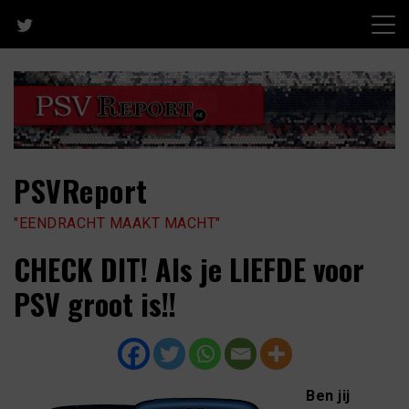
Skip
to
content
PSVReport
"EENDRACHT MAAKT MACHT"
CHECK DIT! Als je LIEFDE voor
PSV groot is!!
Ben jij